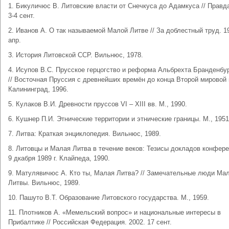
1. Бикуличюс В. Литовские власти от Снечкуса до Адамкуса // Правда
3-4 сент.
2. Иванов А. О так называемой Малой Литве // За доблестный труд. 19
апр.
3. История Литовской ССР. Вильнюс, 1978.
4. Исупов В.С. Прусское герцогство и реформа Альбрехта Бранденбу
// Восточная Пруссия с древнейших времён до конца Второй мировой
Калининград, 1996.
5. Кулаков В.И. Древности пруссов VI – XIII вв. М., 1990.
6. Кушнер П.И. Этнические территории и этнические границы. М., 1951
7. Литва: Краткая энциклопедия. Вильнюс, 1989.
8. Литовцы и Малая Литва в течение веков: Тезисы докладов конфере
9 дкабря 1989 г. Клайпеда, 1990.
9. Матулявичюс А. Кто ты, Малая Литва? // Замечательные люди Ма
Литвы. Вильнюс, 1989.
10. Пашуто В.Т. Образование Литовского государства. М., 1959.
11. Плотников А. «Мемельский вопрос» и национальные интересы в
Прибалтике // Российская Федерация. 2002. 17 сент.