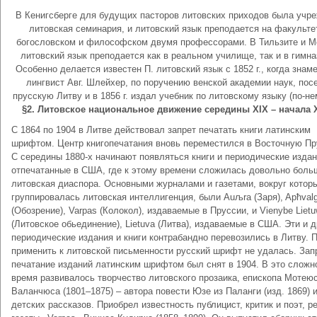
В Кенигсберге для будущих пасторов литовских приходов была учр
литовская семинария, и литовский язык преподается на факульте
богословском и философском двумя профессорами. В Тильзите и 
литовский язык преподается как в реальном училище, так и в гимна
Особенно делается известен П. литовский язык с 1852 г., когда знам
лингвист Авг. Шлейхер, по поручению венской академии наук, пос
прусскую Литву и в 1856 г. издал учебник по литовскому языку (по-не
§2. Литовское национальное движение середины
XIX
– начала 
С 1864 по 1904 в Литве действовал запрет печатать книги латинским
шрифтом. Центр книгопечатания вновь переместился в Восточную Пр
С середины 1880-х начинают появляться книги и периодические издан
отпечатанные в США, где к этому времени сложилась довольно боль
литовская диаспора. Основными журналами и газетами, вокруг котор
группировалась литовская интеллигенция, были Auљra (Заря), Apћval
(Обозрение), Varpas (Колокол), издаваемые в Пруссии, и Vienybe Lietu
(Литовское обьединение), Lietuva (Литва), издаваемые в США. Эти и д
периодические издания и книги контрабандно перевозились в Литву. 
применить к литовской письменности русский шрифт не удалась. Зап
печатание изданий латинским шрифтом был снят в 1904. В это сложн
время развивалось творчество литовского прозаика, епископа Мотею
Валанчюса (1801–1875) – автора повести Юзе из Паланги (изд. 1869) 
детских рассказов. Приобрел известность публицист, критик и поэт, р