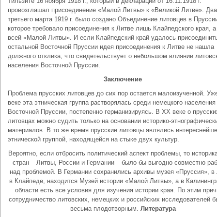
Тильзите 16 ноября 1918 г., который в декларации от 16.11.1918 г.
провозглашал присоединение «Малой Литвы» к «Великой Литве». Дв
третьего марта 1919 г. было создано Объединение литовцев в Прусси
которое требовало присоединения к Литве лишь Клайпедского края, а
всей «Малой Литвы». И если Клайпедский край удалось присоединить
остальной Восточной Пруссии идея присоединения к Литве не нашла
должного отклика, что свидетельствует о небольшом влиянии литовс
населения Восточной Пруссии.
Заключение
Проблема прусских литовцев до сих пор остается малоизученной. Уж
веке эта этническая группа растворялась среди немецкого населения
Восточной Пруссии, постепенно германизируясь. В ХХ веке о прусски
литовцах можно судить только на основании историко-этнографическ
материалов. В то же время прусские литовцы являлись интереснейш
этнической группой, находящейся на стыке двух культур.
Вероятно, если отбросить политический аспект проблемы, то историк
стран – Литвы, России и Германии – было бы выгодно совместно ра
над проблемой. В Германии сохранились архивы музея «Пруссия», в 
в Клайпеде, находится Музей истории «Малой Литвы», а в Калининг
области есть все условия для изучения истории края. По этим при
сотрудничество литовских, немецких и российских исследователей 
весьма плодотворным.
Литература