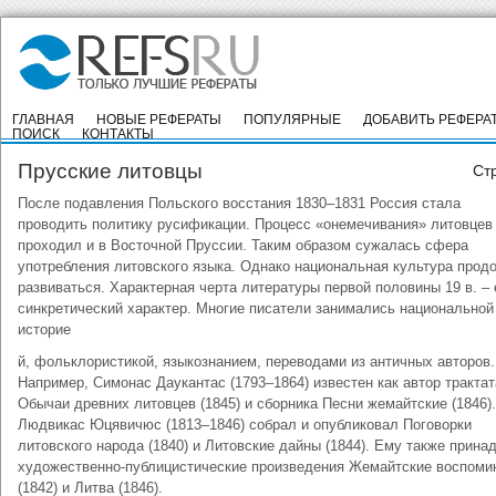
ГЛАВНАЯ
НОВЫЕ РЕФЕРАТЫ
ПОПУЛЯРНЫЕ
ДОБАВИТЬ РЕФЕРА
ПОИСК
КОНТАКТЫ
Прусские литовцы
Ст
После подавления Польского восстания 1830–1831 Россия стала
проводить политику русификации. Процесс «онемечивания» литовцев
проходил и в Восточной Пруссии. Таким образом сужалась сфера
употребления литовского языка. Однако национальная культура прод
развиваться. Характерная черта литературы первой половины 19 в. – 
синкретический характер. Многие писатели занимались национальной
историе
й, фольклористикой, языкознанием, переводами из античных авторов.
Например, Симонас Даукантас (1793–1864) известен как автор трактат
Обычаи древних литовцев (1845) и сборника Песни жемайтские (1846).
Людвикас Юцявичюс (1813–1846) собрал и опубликовал Поговорки
литовского народа (1840) и Литовские дайны (1844). Ему также прина
художественно-публицистические произведения Жемайтские воспоми
(1842) и Литва (1846).