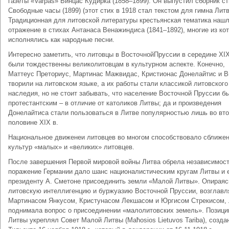
газеты «Varpas» Винцас Кудирка (1858–1899). Он выпустил сборник с
Свободные часы (1899) (этот стих в 1918 стал текстом для гимна Литв
Традиционная для литовской литературы крестьянская тематика наш
отражение в стихах Антанаса Венажиндиса (1841–1892), многие из ко
исполнялись как народные песни.
Интересно заметить, что литовцы в ВосточнойПруссии в середине XIX
были тождественны великолитовцам в культурном аспекте. Конечно,
Маттеус Преториус, Мартинас Мажвидас, Кристионас Донелайтис и 
творили на литовском языке, а их работы стали классикой литовского
наследия, но не стоит забывать, что население Восточной Пруссии б
протестантским – в отличие от католиков Литвы; да и произведения
Донелайтиса стали пользоваться в Литве популярностью лишь во вт
половине XIX в.
Национальное движенеи литовцев во многом способствовало сближе
культур «малых» и «великих» литовцев.
После завершения Первой мировой войны Литва обрела независимост
поражение Германии дало шанс националистическим кругам Литвы и 
президенту А. Сметоне присоединить земли «Малой Литвы». Опираяс
литовскую интеллигенцию и буржуазию Восточной Пруссии, возглав
Мартинасом Янкусом, Кристунасом Лекшасом и Юргисом Стрекисом,
поднимала вопрос о присоединении «малолитовских земель». Позици
Литвы укреплял Совет Малой Литвы (Maћosios Lietuvos Tariba), созда