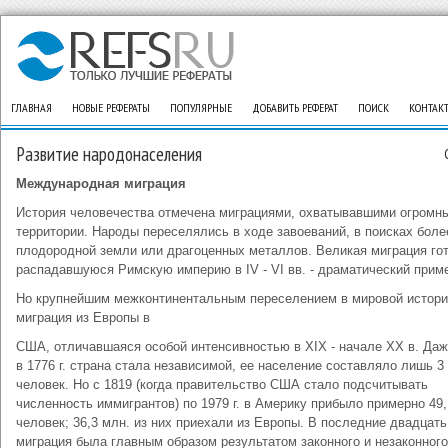
ГЛАВНАЯ
НОВЫЕ РЕФЕРАТЫ
ПОПУЛЯРНЫЕ
ДОБАВИТЬ РЕФЕРАТ
ПОИСК
КОНТАК
Развитие народонаселения
Международная миграция
История человечества отмечена миграциями, охватывавшими огромн
территории. Народы переселялись в ходе завоеваний, в поисках боле
плодородной земли или драгоценных металлов. Великая миграция гот
распадавшуюся Римскую империю в IV - VI вв. - драматический прим
Но крупнейшим межконтинентальным переселением в мировой истор
миграция из Европы в
США, отличавшаяся особой интенсивностью в XIX - начале XX в. Даж
в 1776 г. страна стала независимой, ее население составляло лишь 3
человек. Но с 1819 (когда правительство США стало подсчитывать
численность иммигрантов) по 1979 г. в Америку прибыло примерно 49,
человек; 36,3 млн. из них приехали из Европы. В последние двадцать
миграция была главным образом результатом законного и незаконного