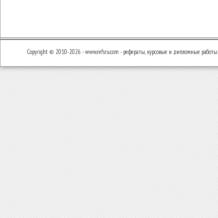
Copyright © 2010-2026 - www.refsru.com - рефераты, курсовые и дипломные работы