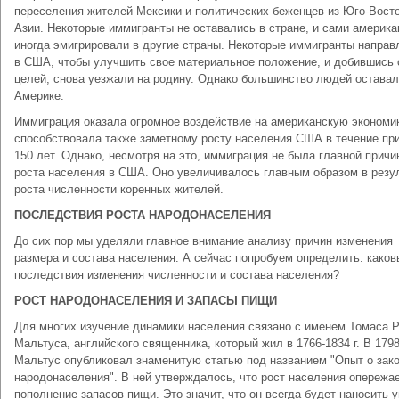
переселения жителей Мексики и политических беженцев из Юго-Вост
Азии. Некоторые иммигранты не оставались в стране, и сами америк
иногда эмигрировали в другие страны. Некоторые иммигранты направ
в США, чтобы улучшить свое материальное положение, и добившись 
целей, снова уезжали на родину. Однако большинство людей оставал
Америке.
Иммиграция оказала огромное воздействие на американскую экономи
способствовала также заметному росту населения США в течение пр
150 лет. Однако, несмотря на это, иммиграция не была главной причи
роста населения в США. Оно увеличивалось главным образом в резу
роста численности коренных жителей.
ПОСЛЕДСТВИЯ РОСТА НАРОДОНАСЕЛЕНИЯ
До сих пор мы уделяли главное внимание анализу причин изменения
размера и состава населения. А сейчас попробуем определить: каков
последствия изменения численности и состава населения?
РОСТ НАРОДОНАСЕЛЕНИЯ И ЗАПАСЫ ПИЩИ
Для многих изучение динамики населения связано с именем Томаса 
Мальтуса, английского священника, который жил в 1766-1834 г. В 1798 
Мальтус опубликовал знаменитую статью под названием "Опыт о зак
народонаселения". В ней утверждалось, что рост населения опережа
пополнение запасов пищи. Это значит, что он всегда будет наносить 