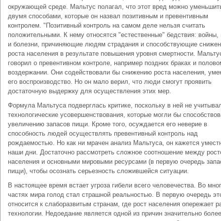
окружающей среде. Мальтус полагал, что этот вред можно уменьшит
двумя способами, которые он назвал позитивным и превентивным
контролем. "Позитивный контроль на самом деле нельзя считать
положительными. К нему относятся "естественные" бедствия: войны,
и болезни, причиняющие людям страдания и способствующие сниже
роста населения в результате повышения уровня смертности. Мальту
говорил о превентивном контроле, например поздних браках и полово
воздержании. Они содействовали бы снижению роста населения, ум
его воспроизводство. Но он мало верил, что люди смогут проявить
достаточную выдержку для осуществления этих мер.
Формула Мальтуса подверглась критике, поскольку в ней не учитыва
технологические усовершенствования, которые могли бы способствов
увеличению запасов пищи. Кроме того, осуждается его неверие в
способность людей осуществлять превентивный контроль над
рождаемостью. Но как ни мрачен анализ Мальтуса, он кажется умест
наши дни. Достаточно рассмотреть сложное соотношение между рос
населения и основными мировыми ресурсами (в первую очередь зап
пищи), чтобы осознать серьезность сложившейся ситуации.
В настоящее время встает угроза гибели всего человечества. Во мно
частях мира голод стал страшной реальностью. В первую очередь эт
относится к слаборазвитым странам, где рост населения опережает р
технологии. Недоедание является одной из причин значительно боле