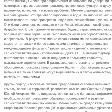
сортов пшеницы и риса при эффективном использовании удобрений. 
некоторых странах возросло производство зерновых культур на душу
населения, но возникли и новые проблемы. Мелкие фермеры получил
высокие урожаи, что требовало удобрений и воды. Но многие из них н
могли позволить себе приобрести новую сельскохозяйственную техни
Они были вытеснены из сельского хозяйства, образовав новый класс
безработных. В распоряжении некоторых бедных стран внезапно оказ
большие излишки зерна, но не было возможности его обрабатывать, х
и перевозить. В результате многие страны стали менее экономически
самостоятельными и более зависимыми от импорта продовольствия
международными фирмами, "заключающими сделки" с гигантскими
сельскохозяйственными корпорациями. Даже в США мелкий фермер
притесняется в связи с новым подходом к сельскому хозяйству,
называемым агробизнесом. В развивающихся странах эта проблема
обостряется, поскольку люди слишком бедны, чтобы покупать продук
питания и в то же время не могут выращивать их в таком количестве,
прокормить свои семьи.
Другой подход к проблеме питания предполагает освоение целинных
земель, особенно территорий, расположенных на юге Сахары в Африк
Южной Америке. Но, по-видимому, это связано с большими затратами
необходимостью проведения обширных исследований и развития
сельскохозяйственной технологии. Можно было бы продолжать усили
сторонников "зеленой революции" и добиваться увеличения урожаев 