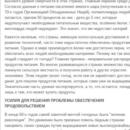
высокого уровня смертности в этих странах, главным образом среди 
Согласно данным о питании населения земного шара (полученным в 
70-х годов Организацией Объединенных Наций), полмиллиарда людей
питаются, причем 50 процентов из них - дети до 5 лет, которые
недополучают необходимые питательные вещества, особенно белок.
миллиарда людей недоедают. Это значит, что им недостает калорий.
Кажется нелепым, что страны, имеющие колоссальные достижения в
развитии технологий, часто тоже недостаточно обеспечены продукта
питания. Однако в мире производится более чем достаточно зерна, ч
обеспечить всех людей необходимыми калориями. Почему же так мно
людей страдает от голода? Главная причина - неправильное распред
продуктов питания. Во многих развивающихся странах множество лю
покинули сельскую местность и получили работу в других отраслях
экономики. Этим людям грозит голод, если они не заработают достат
денег для покупки продуктов питания, которых сами уже не выращива
Значительная часть урожая экспортируется, а то, что остается, попа
лишь к тем, кто может купить продукты.
УСИЛИЯ ДЛЯ РЕШЕНИЯ ПРОБЛЕМЫ ОБЕСПЕЧЕНИЯ
ПРОДОВОЛЬСТВИЕМ
В конце 60-х годов самой заветной мечтой голодных была "зеленая
революция". Это движение было призвано помочь бедным странам
накормить своих граждан путем выращивания новых высокоурожайны