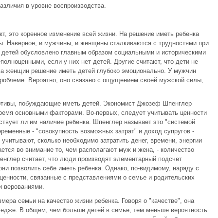
различия в уровне воспроизводства.
т, это коренное изменение всей жизни. На решение иметь ребенка
. Наверное, и мужчины, и женщины сталкиваются с трудностями при
 детей обусловлено главным образом социальными и историческими
олноценными, если у них нет детей. Другие считают, что дети не
а женщин решение иметь детей глубоко эмоционально. У мужчин
роблеме. Вероятно, оно связано с ощущением своей мужской силы,
.
отивы, побуждающие иметь детей. Экономист Джозеф Шпенглер
 тремя основными факторами. Во-первых, следует учитывать ценности
ствует ли им наличие ребенка. Шпенглер называет это "системой
ременные - "совокупность возможных затрат" и доход супругов -
учитывают, сколько необходимо затратить денег, времени, энергии
ется во внимание то, чем располагают муж и жена, - количество
пенглер считает, что люди производят элементарный подсчет
они позволить себе иметь ребенка. Однако, по-видимому, наряду с
ценности, связанные с представлениями о семье и родительских
и верованиями.
мера семьи на качество жизни ребенка. Говоря о "качестве", она
едже. В общем, чем больше детей в семье, тем меньше вероятность