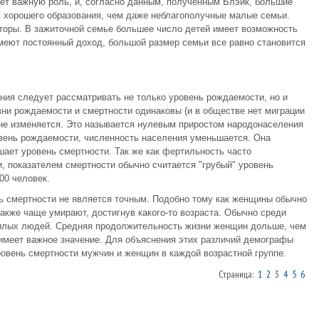
ет важную роль, и, согласно данным, полученным Блэйк, большие
 хорошего образования, чем даже неблагополучные малые семьи.
торы. В зажиточной семье большее число детей имеет возможность
меют постоянный доход, большой размер семьи все равно становится
ия следует рассматривать не только уровень рождаемости, но и
вни рождаемости и смертности одинаковы (и в обществе нет миграции
я не изменяется. Это называется нулевым приростом народонаселения
овень рождаемости, численность населения уменьшается. Она
ает уровень смертности. Так же как фертильность часто
, показателем смертности обычно считается "грубый" уровень
00 человек.
ль смертности не является точным. Подобно тому как женщины обычно
акже чаще умирают, достигнув какого-то возраста. Обычно среди
жилых людей. Средняя продолжительность жизни женщин дольше, чем
е имеет важное значение. Для объяснения этих различий демографы
овень смертности мужчин и женщин в каждой возрастной группе.
Страница:
1
2
3
4
5
6