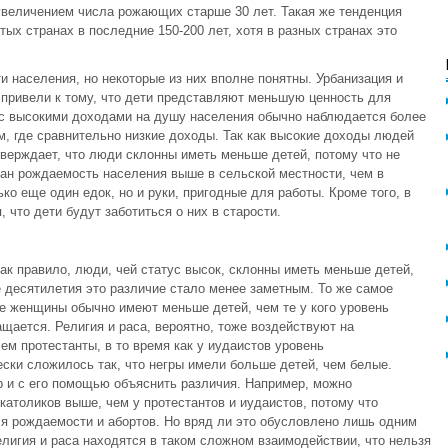
увеличением числа рожающих старше 30 лет. Такая же тенденция
х странах в последние 150-200 лет, хотя в разных странах это
 населения, но некоторые из них вполне понятны. Урбанизация и
 привели к тому, что дети представляют меньшую ценность для
 с высокими доходами на душу населения обычно наблюдается более
м, где сравнительно низкие доходы. Так как высокие доходы людей
верждает, что люди склонны иметь меньше детей, потому что не
тран рождаемость населения выше в сельской местности, чем в
ко еще один едок, но и руки, пригодные для работы. Кроме того, в
 что дети будут заботиться о них в старости.
ак правило, люди, чей статус высок, склонны иметь меньше детей,
е десятилетия это различие стало менее заметным. То же самое
е женщины обычно имеют меньше детей, чем те у кого уровень
ащается. Религия и раса, вероятно, тоже воздействуют на
м протестанты, в то время как у иудаистов уровень
ески сложилось так, что негры имели больше детей, чем белые.
р и с его помощью объяснить различия. Например, можно
католиков выше, чем у протестантов и иудаистов, потому что
ля рождаемости и абортов. Но вряд ли это обусловлено лишь одним
елигия и раса находятся в таком сложном взаимодействии, что нельзя