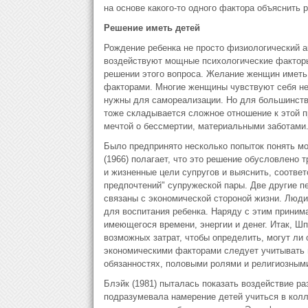
на основе какого-то одного фактора объяснить 
Решение иметь детей
Рождение ребенка не просто физиологический ак
воздействуют мощные психологические факторы
решении этого вопроса. Желание женщин иметь
факторами. Многие женщины чувствуют себя неп
нужны для самореализации. Но для большинств
тоже складывается сложное отношение к этой п
мечтой о бессмертии, материальными заботами
Было предпринято несколько попыток понять м
(1966) полагает, что это решение обусловлено
и жизненные цели супругов и выяснить, соответ
предпочтений" супружеской пары. Две другие пе
связаны с экономической стороной жизни. Люди 
для воспитания ребенка. Наряду с этим принима
имеющегося времени, энергии и денег. Итак, Ш
возможных затрат, чтобы определить, могут ли 
экономическими факторами следует учитывать 
обязанностях, половыми ролями и религиозным
Блэйк (1981) пыталась показать воздействие раз
подразумевала намерение детей учиться в колл