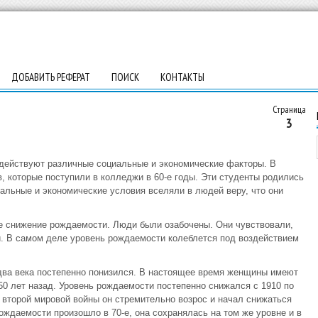
ДОБАВИТЬ РЕФЕРАТ
ПОИСК
КОНТАКТЫ
Страница
3
действуют различные социальные и экономические факторы. В
, которые поступили в колледжи в 60-е годы. Эти студенты родились
иальные и экономические условия вселяли в людей веру, что они
кое снижение рождаемости. Люди были озабочены. Они чувствовали,
ей. В самом деле уровень рождаемости колеблется под воздействием
два века постепенно понизился. В настоящее время женщины имеют
50 лет назад. Уровень рождаемости постепенно снижался с 1910 по
е второй мировой войны он стремительно возрос и начал снижаться
ождаемости произошло в 70-е, она сохранялась на том же уровне и в