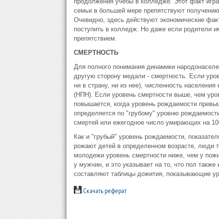
продолжения учебы в колледже. Этот факт игра
семьи в большей мере препятствуют получению
Очевидно, здесь действуют экономические фак
поступить в колледж. Но даже если родители и
препятствием.
СМЕРТНОСТЬ
Для полного понимания динамики народонаселен
другую сторону медали - смертность. Если уро
ни в страну, ни из нее), численность населени
(НПН). Если уровень смертности выше, чем ур
повышается, когда уровень рождаемости превыш
определяется по "грубому" уровню рождаемости
смертей или ежегодное число умирающих на 10
Как и "грубый" уровень рождаемости, показате
рожают детей в определенном возрасте, люди т
молодежи уровень смертности ниже, чем у по
у мужчин, и это указывает на то, что пол такж
составляют таблицы дожития, показывающие ур
Скачать реферат