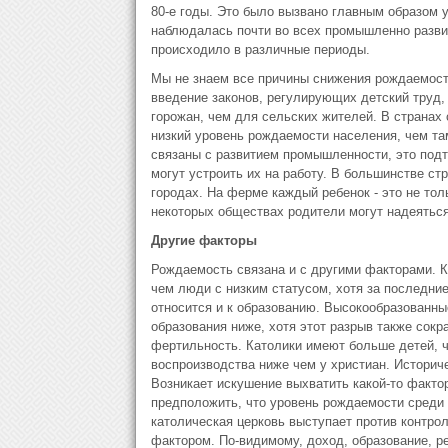
80-е годы. Это было вызвано главным образом 
наблюдалась почти во всех промышленно развиты
происходило в различные периоды.
Мы не знаем все причины снижения рождаемости
введение законов, регулирующих детский труд,
горожан, чем для сельских жителей. В странах
низкий уровень рождаемости населения, чем та
связаны с развитием промышленности, это подт
могут устроить их на работу. В большинстве с
городах. На ферме каждый ребенок - это не толь
некоторых обществах родители могут надеяться,
Другие факторы
Рождаемость связана и с другими факторами. К
чем люди с низким статусом, хотя за последни
относится и к образованию. Высокообразованны
образования ниже, хотя этот разрыв также сокр
фертильность. Католики имеют больше детей, че
воспроизводства ниже чем у христиан. Историч
Возникает искушение выхватить какой-то факто
предположить, что уровень рождаемости среди 
католическая церковь выступает против контро
фактором. По-видимому, доход, образование, р