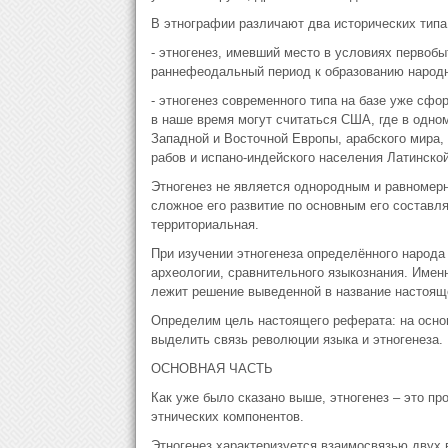
В этнографии различают два исторических типа 
- этногенез, имевший место в условиях первоб
раннефеодальный период к образованию народн
- этногенез современного типа на базе уже сф
в наше время могут считаться США, где в одно
Западной и Восточной Европы, арабского мира,
рабов и испано-индейского населения Латинской
Этногенез не является однородным и равномер
сложное его развитие по основным его составля
территориальная.
При изучении этногенеза определённого народа
археологии, сравнительного языкознания. Именн
лежит решение выведенной в название настоящ
Определим цель настоящего реферата: на основ
выделить связь революции языка и этногенеза.
ОСНОВНАЯ ЧАСТЬ
Как уже было сказано выше, этногенез – это пр
этнических компонентов.
Этногенез характеризуется взаимосвязью двух 