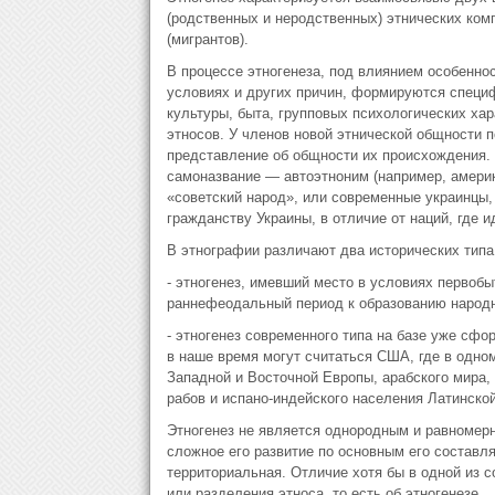
(родственных и неродственных) этнических ком
(мигрантов).
В процессе этногенеза, под влиянием особенно
условиях и других причин, формируются специф
культуры, быта, групповых психологических ха
этносов. У членов новой этнической общности 
представление об общности их происхождения.
самоназвание — автоэтноним (например, америк
«советский народ», или современные украинцы,
гражданству Украины, в отличие от наций, где 
В этнографии различают два исторических типа 
- этногенез, имевший место в условиях первоб
раннефеодальный период к образованию народн
- этногенез современного типа на базе уже сф
в наше время могут считаться США, где в одно
Западной и Восточной Европы, арабского мира,
рабов и испано-индейского населения Латинской
Этногенез не является однородным и равномер
сложное его развитие по основным его составля
территориальная. Отличие хотя бы в одной из 
или разделения этноса, то есть об этногенезе.