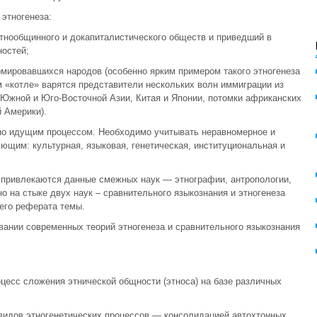
этногенеза:
ытнообщинного и докапиталистического обществ и приведший в
остей;
ормировавшихся народов (особенно ярким примером такого этногенеза
м «котле» варятся представители нескольких волн иммиграции из
 Южной и Юго-Восточной Азии, Китая и Японии, потомки африканских
 Америки).
но идущим процессом. Необходимо учитывать неравномерное и
ющим: культурная, языковая, генетическая, институциональная и
 привлекаются данные смежных наук — этнографии, антропологии,
о на стыке двух наук – сравнительного языкознания и этногенеза
его реферата темы.
ании современных теорий этногенеза и сравнительного языкознания
оцесс сложения этнической общности (этноса) на базе различных
видов этногенетических процессов — консолидацией автохтонных