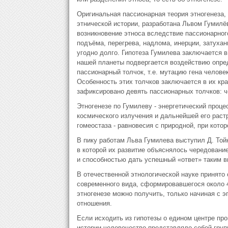
Оригинальная пассионарная теория этногенеза,
этнической истории, разработана Львом Гумилё
возникновение этноса вследствие пассионарного
подъёма, перегрева, надлома, инерции, затухан
угодно долго. Гипотеза Гумилева заключается в
нашей планеты подвергается воздействию опред
пассионарный толчок, т.е. мутацию гена челове
Особенность этих толчков заключается в их кра
зафиксировано девять пассионарных толчков: че
Этногенезе по Гумилеву - энергетический проце
космического излучения и дальнейшей его растр
гомеостаза - равновесия с природной, при кото
В пику работам Льва Гумилева выступил Д. Тойн
в которой их развитие объяснялось чередование
и способностью дать успешный «ответ» таким в
В отечественной этнологической науке принято 
современного вида, сформировавшегося около 4
этногенезе можно получить, только начиная с 
отношения.
Если исходить из гипотезы о едином центре пр
истории человечество представляло собой груп