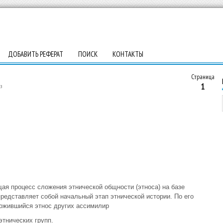
ДОБАВИТЬ РЕФЕРАТ
ПОИСК
КОНТАКТЫ
Страница
1
з
щая процесс сложения этнической общности (этноса) на базе
редставляет собой начальный этап этнической истории. По его
ожившийся этнос других ассимилир
этнических групп.