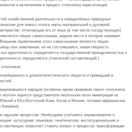
понентов и включением в процесс этногенеза переселенцев
стей хозяйственной деятельности в определённых природных
ические для нового этноса черты материальной и духовной
рактеристик, отличающие его от иных (в том числе соседствующих)
появляется общее самосознание, видное место в котором занимает
 Внешним проявлением этого самосознания является общее
анцы или заявленная, но не состоявшаяся, новая общность
 чья идентичность определяется государственной принадлежностью к
идентичность определяется этнической составляющей.).
этногенеза:
ытнообщинного и докапиталистического обществ и приведший в
остей;
ормировавшихся народов (особенно ярким примером такого этногенеза
м «котле» варятся представители нескольких волн иммиграции из
 Южной и Юго-Восточной Азии, Китая и Японии, потомки африканских
 Америки).
но идущим процессом. Необходимо учитывать неравномерное и
ющим: культурная, языковая, генетическая, институциональная и
составляющих позволяет ставить вопрос о процессах трансформации