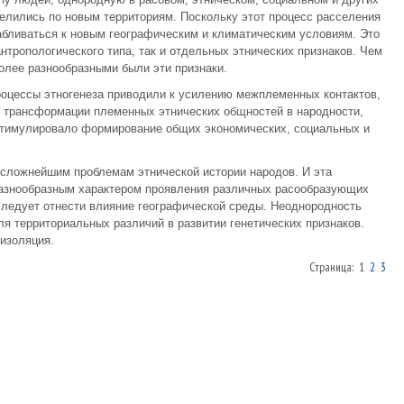
елились по новым территориям. Поскольку этот процесс расселения
абливаться к новым географическим и климатическим условиям. Это
нтропологического типа, так и отдельных этнических признаков. Чем
олее разнообразными были эти признаки.
роцессы этногенеза приводили к усилению межплеменных контактов,
о трансформации племенных этнических общностей в народности,
стимулировало формирование общих экономических, социальных и
 сложнейшим проблемам этнической истории народов. И эта
разнообразным характером проявления различных расообразующих
следует отнести влияние географической среды. Неоднородность
ля территориальных различий в развитии генетических признаков.
изоляция.
Страница: 1
2
3