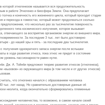
 в которой этногенезом называется вся продолжительность
вым в работе Этногенез и биосфера Земли. Она предполагает
 толчка и конечность его жизненного цикла, который проходит стадии
ия и перехода в гомеостаз, который может продолжаться сколько
 предположении, что несколько раз за тысячелетие поверхность
еленного типа космического излучения, которое вызывает
ка, отвечающего за восприятие организмом энергии из внешнего мира.
тковременности. За последние 3 тыс. лет было достоверно
тыре - до нашей эры и пять - за последние два тысячелетия.
сс получения однократного запаса энергии после вспышки
аты в ходе развития этноса, пока этнос не придет в состояние
ром уровень пассионарности равен нулю.
би. Дж. А. Тойнби предложил теорию развития этносов (этногенеза),
м «вызовов» из окружающего мира (в том числе и от других этносов)
ызовам.
считать, что этногенез начался с образованием человека
0 тыс. лет назад. Но сравнительно достоверные данные об
эпохи неолита, когда окончательно сформировались племенные
оисхождения человечества, то возможно, в самом начале своей
пу людей, однородную в расовом, этническом, социальном и других