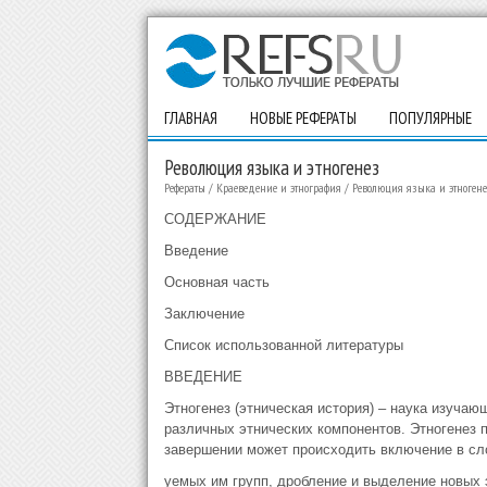
ГЛАВНАЯ
НОВЫЕ РЕФЕРАТЫ
ПОПУЛЯРНЫЕ
Революция языка и этногенез
Рефераты
/
Краеведение и этнография
/
Революция языка и этногене
СОДЕРЖАНИЕ
Введение
Основная часть
Заключение
Список использованной литературы
ВВЕДЕНИЕ
Этногенез (этническая история) – наука изучаю
различных этнических компонентов. Этногенез п
завершении может происходить включение в сл
уемых им групп, дробление и выделение новых 