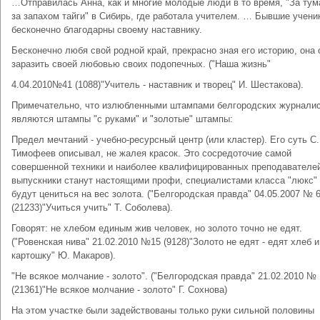
…Отправилась Анна, как и многие молодые люди в то время, "За тум
за запахом тайги" в Сибирь, где работала учителем. … Бывшие учени
бесконечно благодарны своему наставнику.
Бесконечно любя свой родной край, прекрасно зная его историю, она
заразить своей любовью своих подопечных. ("Наша жизнь"
4.04.2010№41 (1088)"Учитель - наставник и творец" И. Шестакова).
Примечательно, что излюбленными штампами белгородских журнали
являются штампы "с руками" и "золотые" штампы:
Предел мечтаний - учебно-ресурсный центр (или кластер). Его суть С.
Тимофеев описывал, не жалея красок. Это сосредоточие самой
совершенной техники и наиболее квалифицированных преподавателей
выпускники станут настоящими профи, специалистами класса "люкс"
будут цениться на вес золота. ("Белгородская правда" 04.05.2007 № 
(21233)"Учиться учить" Т. Соболева).
Говорят: не хлебом единым жив человек, но золото точно не едят.
("Ровенская нива" 21.02.2010 №15 (9128)"Золото не едят - едят хлеб и
картошку" Ю. Макаров).
"Не всякое молчание - золото". ("Белгородская правда" 21.02.2010 №
(21361)"Не всякое молчание - золото" Г. Сохнова)
На этом участке были задействованы только руки сильной половины