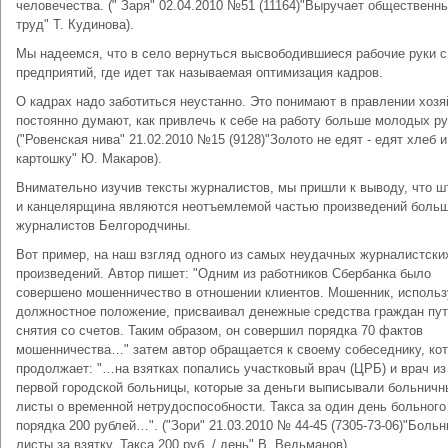
человечества. (" Заря" 02.04.2010 №51 (11164)"Выручает общественн
труд" Т. Кудинова).
Мы надеемся, что в село вернуться высвободившиеся рабочие руки с
предприятий, где идет так называемая оптимизация кадров.
О кадрах надо заботиться неустанно. Это понимают в правлении хозя
постоянно думают, как привлечь к себе на работу больше молодых ру
("Ровенская нива" 21.02.2010 №15 (9128)"Золото не едят - едят хлеб и
картошку" Ю. Макаров).
Внимательно изучив тексты журналистов, мы пришли к выводу, что 
и канцелярщина являются неотъемлемой частью произведений боль
журналистов Белгородчины.
Вот пример, на наш взгляд одного из самых неудачных журналистски
произведений. Автор пишет: "Одним из работников Сбербанка было
совершено мошенничество в отношении клиентов. Мошенник, использ
должностное положение, присваивал денежные средства граждан пу
снятия со счетов. Таким образом, он совершил порядка 70 фактов
мошенничества…" затем автор обращается к своему собеседнику, ко
продолжает: "…на взятках попались участковый врач (ЦРБ) и врач из
первой городской больницы, которые за деньги выписывали больничн
листы о временной нетрудоспособности. Такса за один день больного
порядка 200 рублей…". ("Зори" 21.03.2010 № 44-45 (7305-73-06)"Боль
листы за взятку, Такса 200 руб. / день" В. Ведьманов).