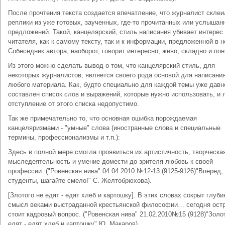
После прочтения текста создается впечатление, что журналист склеи
реплики из уже готовых, заученных, где-то прочитанных или услышан
предложений. Такой, канцелярский, стиль написания убивает интерес
читателя, как к самому тексту, так и к информации, предложенной в н
Собеседник автора, наоборот, говорит интересно, живо, складно и пон
Из этого можно сделать вывод о том, что канцелярский стиль, для
некоторых журналистов, является своего рода основой для написани
любого материала. Как, будто специально для каждой темы уже давн
составлен список слов и выражений, которые нужно использовать, и
отступление от этого списка недопустимо.
Так же примечательно то, что основная ошибка порождаемая
канцеляризмами - "умные" слова (иностранные слова и специальные
термины, профессионализмы и т.п.):
Здесь в полной мере смогла проявиться их артистичность, творческа
мыследеятельность и умение домести до зрителя любовь к своей
профессии. ("Ровенская нива" 04.04.2010 №12-13 (9125-9126)"Вперед,
студенты, шагайте смело!" С. Желтобрюхова).
[Злотого не едят - едят хлеб и картошку]. В этих словах сокрыт глуб
смысл веками выстраданной крестьянской философии… сегодня ост
стоит кадровый вопрос. ("Ровенская нива" 21.02.2010№15 (9128)"Золо
едят - едят хлеб и картошку" Ю. Макаров).