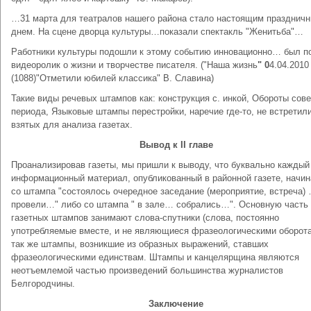
…31 марта для театралов нашего района стало настоящим празднич
днем. На сцене дворца культуры…показали спектакль "Женитьба"…
Работники культуры подошли к этому событию инновационно… был п
видеоролик о жизни и творчестве писателя. ("Наша жизнь
" 0
4.04.201
(1088)"Отметили юбилей классика" В. Славина)
Такие виды речевых штампов как: конструкция с. инкой, Обороты сове
периода, Языковые штампы перестройки, наречие где-то, не встретил
взятых для анализа газетах.
Вывод к ΙΙ главе
Проанализировав газеты, мы пришли к выводу, что буквально каждый
информационный материал, опубликованный в районной газете, начин
со штампа "состоялось очередное заседание (мероприятие, встреча) 
провели…" либо со штампа " в зале… собрались…". Основную часть
газетных штампов занимают слова-спутники (слова, постоянно
употребляемые вместе, и не являющиеся фразеологическими оборота
так же штампы, возникшие из образных выражений, ставших
фразеологическими единствам. Штампы и канцелярщина являются
неотъемлемой частью произведений большинства журналистов
Белгородчины.
Заключение