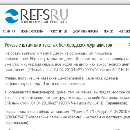
ГЛАВНАЯ
НОВЫЕ РЕФЕРАТЫ
ПОПУЛЯРНЫЕ
ДОБАВИТЬ РЕФЕРАТ
ПОИСК
КОНТАК
Речевые штампы в текстах белгородских журналистов
Не сразу выписали маму и деток из больницы, им пришлось
набирать вес. Наконец, малышки дома! Девочки только появились на с
уже стали кумирами семьи, все ходят на цыпочках вокруг нового цент
притяжения. ("Ясный ключ" 04.04.2010 №27 (9000)"У нас двойня" И. Ив
Улицы, получившие название Центральной и Заречной, одеты в
асфальтовую гладь. И хотя на них проживаю
т большинство пенсионеров, дома, тем не менее, выглядят моложе с
хозяев, которые многолетним трудом создавали себе благосостояние.
("Ясный ключ" 04.04.2010№27 (9000)"Чей дом лучше" Е. Таранников).
Первая ласточка в области - магазин "Фермер". ("Победа" 04.04.2010
(6393-6394)"Яковлевские семейные фермы" - жителям областного цент
Перекопская).