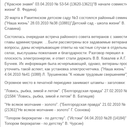
("Красное знамя" 03.04.2010 № 53-54 (13620-13621)"В начале совмест
жизни" В. Федина).
20 марта в Ракитянском детском саду №3 состоялся районный семи
("Наша жизнь" 28.03.2010 №38 (10881)"Детский сад - школа жизни" В.
Славина).
Состоялась очередная встреча районного совета ветеранов с замест
главы администрации. …Были рассмотрены все задаваемые ветеран
вопросы, даны исчерпывающие ответы на частные случаи в отдельн
селах, выслушаны пожелания и благодарности. Разговор перешел в
плоскость электроэнергии, и ответ стали держать В.В. Ковалев и А.Г.
Бучнев. Их информация была исчерпывающей, однако, ветераны про
уточнить такой аспект, как установка электросчетчика. ("Наша жизнь"
4.04.2010 №41 (1088) Л. Трушенкова "К новым трудовым свершениям")
Огромное место в печатной периодике занимают штампы - заголовки:
"Ловись, рыбка, зимой и летом". ("Белгородская правда" 27.02.2010 
(21584 "Ловись, рыбка, зимой и летом" В. Батищев)
"Не всякое молчание - золото". ("Белгородская правда" 21.02.2010 №
(21361)"Не всякое молчание - золото" Г. Сохнова)
"Топором бюрократии - по детству". ("Истоки" 04.04.2010 №28 (14184)"
Топором бюрократии - по детству" В. Чурсин)