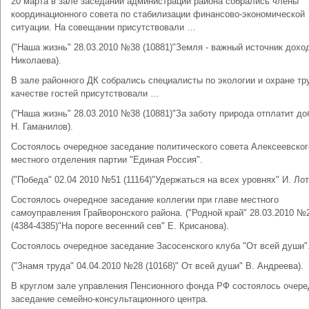
20 марта в зале заседаний администрации района собрались члены
координационного совета по стабилизации финансово-экономической
ситуации. На совещании присутствовали …
("Наша жизнь" 28.03.2010 №38 (10881)"Земля - важный источник доход
Николаева).
В зале районного ДК собрались специалисты по экологии и охране т
качестве гостей присутствовали …
("Наша жизнь" 28.03.2010 №38 (10881)"За заботу природа отплатит до
Н. Гаманилов).
Состоялось очередное заседание политического совета Алексеевског
местного отделения партии "Единая Россия".
("Победа" 02.04 2010 №51 (11164)"Удержаться на всех уровнях" И. Лот
Состоялось очередное заседание коллегии при главе местного
самоуправления Грайворонского района. ("Родной край" 28.03.2010 №
(4384-4385)"На пороге весенний сев" Е. Крисанова).
Состоялось очередное заседание Засосенского клуба "От всей души"
("Знамя труда" 04.04.2010 №28 (10168)" От всей души" В. Андреева).
В круглом зале управления Пенсионного фонда РФ состоялось очере
заседание семейно-консультационного центра.