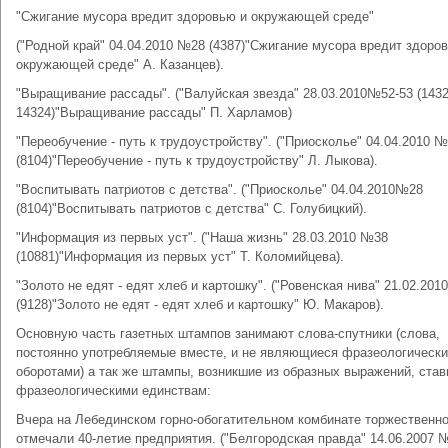
"Сжигание мусора вредит здоровью и окружающей среде"
("Родной край" 04.04.2010 №28 (4387)"Сжигание мусора вредит здоро
окружающей среде" А. Казанцев).
"Выращивание рассады". ("Валуйская звезда" 28.03.2010№52-53 (1432
14324)"Выращивание рассады" П. Харламов)
"Переобучение - путь к трудоустройству". ("Приосколье" 04.04.2010 
(8104)"Переобучение - путь к трудоустройству" Л. Лыкова).
"Воспитывать патриотов с детства". ("Приосколье" 04.04.2010№28
(8104)"Воспитывать патриотов с детства" С. Голубицкий).
"Информация из первых уст". ("Наша жизнь" 28.03.2010 №38
(10881)"Информация из первых уст" Т. Коломийцева).
"Золото не едят - едят хлеб и картошку". ("Ровенская нива" 21.02.20
(9128)"Золото не едят - едят хлеб и картошку" Ю. Макаров).
Основную часть газетных штампов занимают слова-спутники (слова,
постоянно употребляемые вместе, и не являющиеся фразеологическ
оборотами) а так же штампы, возникшие из образных выражений, ста
фразеологическими единствам:
Вчера на Лебединском горно-обогатительном комбинате торжественн
отмечали 40-летие предприятия. ("Белгородская правда" 14.06.2007 