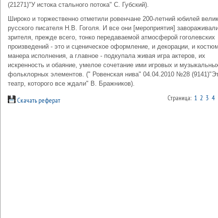
(21271)"У истока стального потока" С. Губский).
Широко и торжественно отметили ровенчане 200-летний юбилей велик
русского писателя Н.В. Гоголя. И все они [мероприятия] завораживал
зрителя, прежде всего, тонко передаваемой атмосферой гоголевских
произведений - это и сценическое оформление, и декорации, и костю
манера исполнения, а главное - подкупала живая игра актеров, их
искренность и обаяние, умелое сочетание ими игровых и музыкальны
фольклорных элементов. (" Ровенская нива" 04.04.2010 №28 (9141)"Э
театр, которого все ждали" В. Бражников).
Страница:
1
2
3
4
Скачать реферат