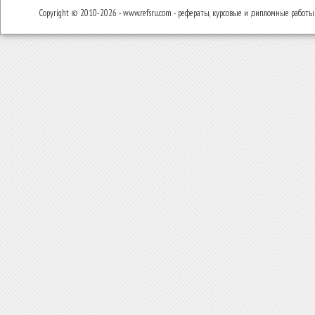
Copyright © 2010-2026 - www.refsru.com - рефераты, курсовые и дипломные работы