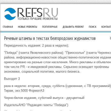
ГЛАВНАЯ
НОВЫЕ РЕФЕРАТЫ
ПОПУЛЯРНЫЕ
ДОБАВИТЬ РЕФЕРАТ
ПОИСК
КОНТАК
Речевые штампы в текстах белгородских журналистов
Периодичность издания: 2 раза в неделю);
"Победа" (газета Яковлевского района); "Приосколье" (газета Чернянс
района. информационно-новостное общественно-политическое издани
ориентировано на разные слои населения. Много рекламы и объявлен
том числе PR - и имиджевой рекламы. Серьезно освещает проблемы
экономики, социальной политики, малого бизнеса.
Выходит 3
раза в неделю: вторник, среда, суббота (сдвоенная, с ТВ программой)
Тираж, экз.5000 ФорматА3
Черно-белое издание, суботний выпуск - двуцветный
ИздательАНО "Редакция газеты "Победа")