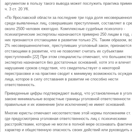
аргументом в пользу такого вывода может послужить практика приме
ч. 3 ст. 20 УК.
«По Ярославской области за последние три года доля несовершенно
среди выявленных лиц, совершивших преступления, составляет в ср
около 2500 человек ежегодно. Комплексные судебные психолого -
психиатрические экспертизы назначаются примерно 250 лицам в год, 
них признаются отстающими в развитии только 2%. Таким образом, в
2% несовершеннолетних, преступивших уголовный закон, признаются
отстающими в развитии, что не позволяет считать их субъектами
преступлений».[22] При этом специалисты отмечают, что большинств
экспертиз назначается без достаточных оснований, хотя это и влечет
нарушение сроков следствия, что свидетельствует о некоторой
перестраховке и на практике сводит к минимуму возможность осужде
лица, которое в силу отставания в развитии не способно нести
ответственность.
Приведенные цифры подтверждают вывод, что установленные в угол
законе минимальные возрастные границы уголовной ответственности
правильные и их изменение (или исключение) не имеет оснований.
Многие юристы отмечают несоответствие этой нормы положениям ст. 
где предусмотрена уголовная ответственность лиц с психическими
расстройствами, которые не могли в полной мере осознавать фактич
характер и общественную опасность своих действий или руководить 