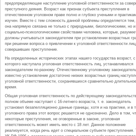
предопределяющее наступление уголовной ответственности за сове
преступного деяния. Возраст как признак субъекта преступления в
отечественном уголовном праве полно и глубоко учеными и практика
изучен. Вместе с тем сложность данной проблемы определяется тем,
она напрямую связана не только с природными, биологическими, но и
социально-психологическими свойствами человека, которые, разумее
должны учитываться законодателем при установлении возрастных гр
при решении вопроса о привлечении к уголовной ответственности лиц
совершивших преступление.
На определенных исторических этапах нашего государства возраст, с
которого наступала уголовная ответственность лиц, устанавливался
законодателем по-разному. Отечественному уголовному законодател
известно установление достаточно низких возрастных границ наступл
уголовной ответственности, сохранявшихся сравнительно длительно
время.
Общая уголовная ответственность по действующему законодательст
полном объеме наступает с 16-летнего возраста, т. е. законодатель
установил безапелляционно данные границы, хотя и на практике, и в 
уголовного права этот вопрос решается не однозначно. Дело в том, чт
некоторые преступления, не оговоренные в законе, уголовная
ответственность может иметь место с 18 лет. Данное положение
реализуется, когда речь идет о специальном субъекте преступления. 