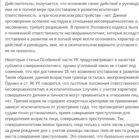
Действительно, получается, что осознание своих действий и руковод
ими не в полной мере при отставании в развитии исключает
ответственность, а при психическом расстройстве - нет. Данное
противоречие особенно наглядно в отношении несовершеннолетних и,
несомненно, требует разрешения. В проекте Уголовного кодекса была
о пониженной ответственности несовершеннолетних, которые вследс
отставания в развитии не в полной мере могли осознавать характер с
действий и руководить ими, но в окончательном варианте уголовного 
ее не оказалось.
Некоторые статьи Особенной части УК предусматривают в качестве
субъекта совершеннолетнего, однако уголовный закон не ставит под
сомнение, что при достижении 18 лет возможно отставание в развитии
Таким образом, данная возрастная граница осталась неопровержимой
Однако в ст. 96 УК говорится, что льготные положения ответственнос
несовершеннолетних в исключительных случаях с учетом характера
совершенного деяния и личности могут применяться в отношении лиц
лет. Причем норма не содержит конкретных критериев ее применения 
зависит исключительно от усмотрения суда, что противоречит реком
судам точно устанавливать время совершения преступления для
определения возраста лица, совершившего преступление. Так,
совершеннолетним можно признать лицо только с ноля часов следу
за днем рождения дня с учетом разницы часовых поясов места рожде
места совершения преступления. Это означает, что буквально нескол