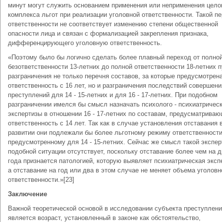
минут могут служить основанием применения или неприменения цело
комплекса льгот при реализации уголовной ответственности. Такой п
ответственности не соответствует изменению степени общественной
опасности лица и связан с формализацией закрепления признака,
дифференцирующего уголовную ответственность.
«Поэтому было бы логично сделать более плавный переход от полно
безответственности 13-летних до полной ответственности 18-летних 
разграничения не только перечня составов, за которые предусмотрен
ответственность с 16 лет, но и разграничения последствий совершени
преступлений для 14 - 15-летних и для 16 - 17-летних. При подобном
разграничении имелся бы смысл назначать психолого - психиатричес
экспертизы в отношении 16 - 17-летних по составам, предусматрива
ответственность с 14 лет. Так как в случае установления отставания 
развитии они подлежали бы более льготному режиму ответственности
предусмотренному для 14 - 15-летних. Сейчас же смысл такой экспер
подобной ситуации отсутствует, поскольку отставание более чем на д
года признается патологией, которую выявляет психиатрическая эксп
а отставание на год или два в этом случае не меняет объема уголовн
ответственности.»[23]
Заключение
Важной теоретической основой в исследовании субъекта преступлен
является возраст, установленный в законе как обстоятельство,