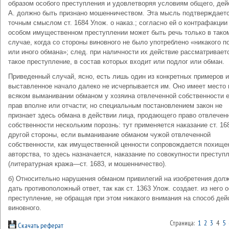
образом особого преступления и удовлетворяя условиям общего, дей
А. должно быть признано мошенничеством. Эта мысль подтверждаетс
точным смыслом ст. 1684 Улож. о наказ.; согласно ей о контрафакции
особом имущественном преступлении может быть речь только в тако
случае, когда со стороны виновного не было употреблено «никакого п
или иного обмана»; след. при наличности их действие рассматривает
такое преступление, в состав которых входит или подлог или обман.
Приведенный случай, ясно, есть лишь один из конкретных примеров и
выставленное начало далеко не исчерпывается им. Оно имеет место 
всяком выманивании обманом у хозяина отвлеченной собственности е
прав вполне или отчасти; но специальным постановлением закон не
признает здесь обмана в действии лица, продающего право отвлечен
собственности нескольким порознь: тут применяется наказание ст. 168
другой стороны, если выманивание обманом чужой отвлеченной
собственности, как имущественной ценности сопровождается похище
авторства, то здесь назначается, наказание по совокупности преступ
(литературная кража—ст. 1683, и мошенничество).
б) Относительно нарушения обманом привилегий на изобретения дол
дать противоположный ответ, так как ст. 1363 Улож. создает. из него 
преступление, не обращая при этом никакого внимания на способ дей
виновного.
Страница:
1
2
3
4
5
Скачать реферат