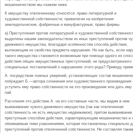
мошенничеством мы скажем ниже.
К имуществу отвлеченному относятся: право литературной и
художественной собственности; привилегии на изобретения
земледельческие, фабричные и мануфактурные; право фирмы
а) Преступления против литературной и художественной собственнос
выделены нашим законодательством из иных преступлений против чу
движимого имущества, благодаря особенностям способа действия,
вытекающим из свойства предмета нарушения. Но как быть, если на
такого имущества становится возможным при помощи одного из спос
действия общих имущественных преступлений, не предусмотренного 
специальных постановлений о нарушениях этого рода? Приведу прим
А. посредством ложных уверений, установляющих состав мошенниче
побуждает Б.—автора сочинения или художественного произведения
уступить ему право собственности на это произведение или дать ему
пай.
Расчленяя это действие А. на его составные части, мы видим в нем
выманивание чужого движимого имущества (так как отвлеченная
собственность не есть имущество недвижимое), притом выманивание 
преступным способом действия, характеризующим мошенничество и 
обнимаемым теми узаконениями, которая постановлены специально 
преступлений против отвлеченной собственности. Не составляя таки