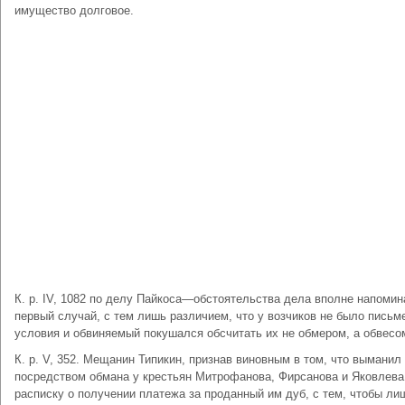
имущество долговое.
К. р. IV, 1082 по делу Пайкоса—обстоятельства дела вполне напоми
первый случай, с тем лишь различием, что у возчиков не было письм
условия и обвиняемый покушался обсчитать их не обмером, а обвесо
К. р. V, 352. Мещанин Типикин, признав виновным в том, что выманил
посредством обмана у крестьян Митрофанова, Фирсанова и Яковлева
расписку о получении платежа за проданный им дуб, с тем, чтобы ли