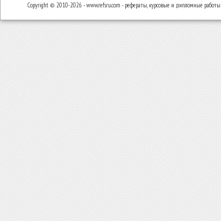
Copyright © 2010-2026 - www.refsru.com - рефераты, курсовые и дипломные работы