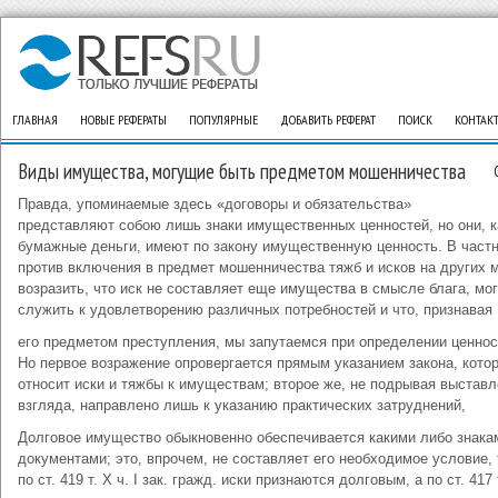
ГЛАВНАЯ
НОВЫЕ РЕФЕРАТЫ
ПОПУЛЯРНЫЕ
ДОБАВИТЬ РЕФЕРАТ
ПОИСК
КОНТАК
Виды имущества, могущие быть предметом мошенничества
Правда, упоминаемые здесь «договоры и обязательства»
представляют собою лишь знаки имущественных ценностей, но они, к
бумажные деньги, имеют по закону имущественную ценность. В част
против включения в предмет мошенничества тяжб и исков на других 
возразить, что иск не составляет еще имущества в смысле блага, мо
служить к удовлетворению различных потребностей и что, признавая
его предметом преступления, мы запутаемся при определении ценнос
Но первое возражение опровергается прямым указанием закона, кото
относит иски и тяжбы к имуществам; второе же, не подрывая выставл
взгляда, направлено лишь к указанию практических затруднений,
Долговое имущество обыкновенно обеспечивается какими либо знак
документами; это, впрочем, не составляет его необходимое условие, 
по ст. 419 т. X ч. I зак. гражд. иски признаются долговым, а по ст. 41