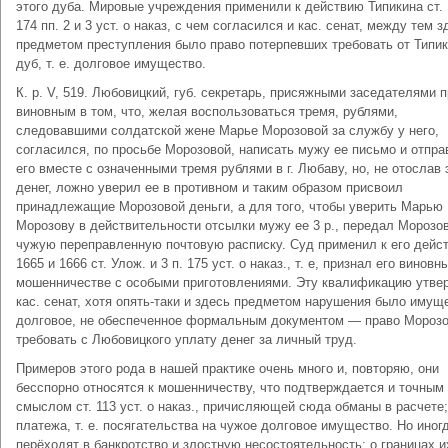
этого дуба. Мировые учреждения применили к действию Типикина ст. 
174 пп. 2 и 3 уст. о наказ, с чем согласился и кас. сенат, между тем з
предметом преступления было право потерпевших требовать от Типи
дуб, т. е. долговое имущество.
К. р. V, 519. Любовицкий, губ. секретарь, присяжными заседателями 
виновным в том, что, желая воспользоваться тремя, рублями,
следовавшими солдатской жене Марье Морозовой за службу у него,
согласился, по просьбе Морозовой, написать мужу ее письмо и отпра
его вместе с означенными тремя рублями в г. Любаву, но, не отослав 
денег, ложно уверил ее в противном и таким образом присвоил
принадлежащие Морозовой деньги, а для того, чтобы уверить Марью
Морозову в действительности отсылки мужу ее 3 р., передал Морозо
чужую переправленную почтовую расписку. Суд применил к его дейс
1665 и 1666 ст. Улож. и 3 п. 175 уст. о наказ., т. е, признал его виновн
мошенничестве с особыми приготовлениями. Эту квалификацию утве
кас. сенат, хотя опять-таки и здесь предметом нарушения было имущ
долговое, не обеспеченное формальным документом — право Мороз
требовать с Любовицкого уплату денег за личный труд.
Примеров этого рода в нашей практике очень много и, повторяю, они
бесспорно относятся к мошенничеству, что подтверждается и точным
смыслом ст. 113 уст. о наказ., причисляющей сюда обманы в расчете;
платежа, т. е. посягательства на чужое долговое имущество. Но иног
перёходят в банкротство и злостную несостоятельность; о границах и