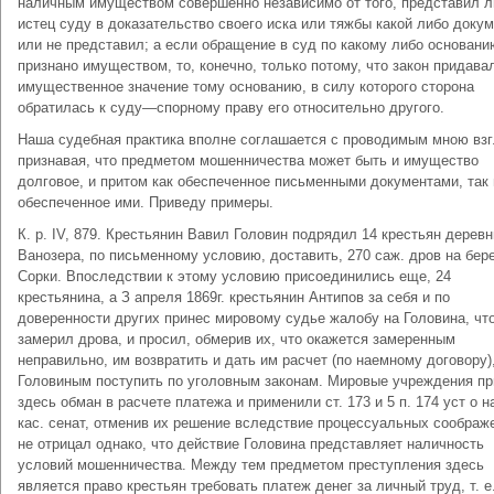
наличным имуществом совершенно независимо от того, представил л
истец суду в доказательство своего иска или тяжбы какой либо доку
или не представил; а если обращение в суд по какому либо основани
признано имуществом, то, конечно, только потому, что закон придава
имущественное значение тому основанию, в силу которого сторона
обратилась к суду—спорному праву его относительно другого.
Наша судебная практика вполне соглашается с проводимым мною вз
признавая, что предметом мошенничества может быть и имущество
долговое, и притом как обеспеченное письменными документами, так 
обеспеченное ими. Приведу примеры.
К. p. IV, 879. Крестьянин Вавил Головин подрядил 14 крестьян деревн
Ванозера, по письменному условию, доставить, 270 саж. дров на бере
Сорки. Впоследствии к этому условию присоединились еще, 24
крестьянина, а З апреля 1869г. крестьянин Антипов за себя и по
доверенности других принес мировому судье жалобу на Головина, чт
замерил дрова, и просил, обмерив их, что окажется замеренным
неправильно, им возвратить и дать им расчет (по наемному договору),
Головиным поступить по уголовным законам. Мировые учреждения пр
здесь обман в расчете платежа и применили ст. 173 и 5 п. 174 уст о на
кас. сенат, отменив их решение вследствие процессуальных соображ
не отрицал однако, что действие Головина представляет наличность
условий мошенничества. Между тем предметом преступления здесь
является право крестьян требовать платеж денег за личный труд, т. е