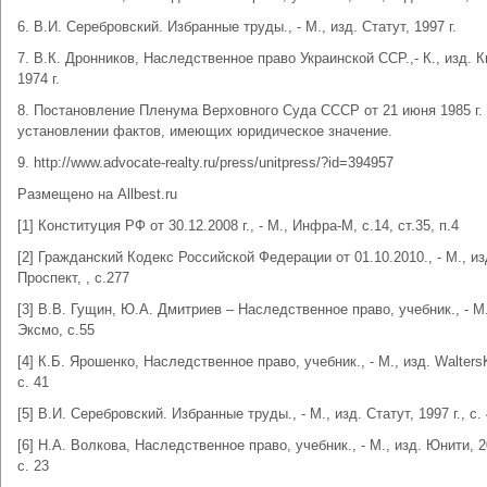
6. В.И. Серебровский. Избранные труды., - М., изд. Статут, 1997 г.
7. В.К. Дронников, Наследственное право Украинской ССР.,- К., изд. К
1974 г.
8. Постановление Пленума Верховного Суда СССР от 21 июня 1985 г.
установлении фактов, имеющих юридическое значение.
9. http://www.advocate-realty.ru/press/unitpress/?id=394957
Размещено на Allbest.ru
[1] Конституция РФ от 30.12.2008 г., - М., Инфра-М, с.14, ст.35, п.4
[2] Гражданский Кодекс Российской Федерации от 01.10.2010., - М., из
Проспект, , с.277
[3] В.В. Гущин, Ю.А. Дмитриев – Наследственное право, учебник., - М.
Эксмо, с.55
[4] К.Б. Ярошенко, Наследственное право, учебник., - М., изд. Walters
с. 41
[5] В.И. Серебровский. Избранные труды., - М., изд. Статут, 1997 г., с.
[6] Н.А. Волкова, Наследственное право, учебник., - М., изд. Юнити, 20
с. 23