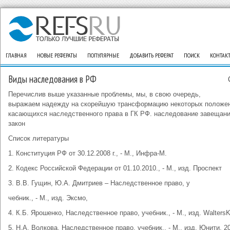
ГЛАВНАЯ
НОВЫЕ РЕФЕРАТЫ
ПОПУЛЯРНЫЕ
ДОБАВИТЬ РЕФЕРАТ
ПОИСК
КОНТАК
Виды наследования в РФ
Перечислив выше указанные проблемы, мы, в свою очередь,
выражаем надежду на скорейшую трансформацию некоторых положе
касающихся наследственного права в ГК РФ. наследование завещан
закон
Список литературы
1. Конституция РФ от 30.12.2008 г., - М., Инфра-М.
2. Кодекс Российской Федерации от 01.10.2010., - М., изд. Проспект
3. В.В. Гущин, Ю.А. Дмитриев – Наследственное право, у
чебник., - М., изд. Эксмо,
4. К.Б. Ярошенко, Наследственное право, учебник., - М., изд. WaltersK
5. Н.А. Волкова, Наследственное право, учебник., - М., изд. Юнити, 20