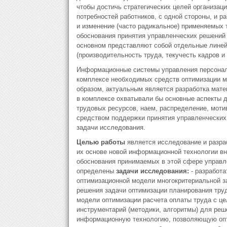
чтобы достичь стратегических целей организаци
потребностей работников, с одной стороны, и р
и изменение (часто радикальное) применяемых
обоснования принятия управленческих решений 
основном представляют собой отдельные лине
(производительность труда, текучесть кадров и т
Информационные системы управления персонало
комплексе необходимых средств оптимизации м
образом, актуальным является разработка мате
в комплексе охватывали бы основные аспекты д
трудовых ресурсов, наем, распределение, мот
средством поддержки принятия управленческих
задачи исследования.
Целью работы
является исследование и разраб
их основе новой информационной технологии в
обоснования принимаемых в этой сфере управл
определены
задачи
исследования:
- разработа
оптимизационной модели многокритериальной з
решения задачи оптимизации планирования труд
модели оптимизации расчета оплаты труда с це
инструментарий (методики, алгоритмы) для реше
информационную технологию, позволяющую опт