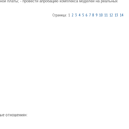
тной платы; - провести апробацию комплекса моделей на реальных
Страница: 1
2
3
4
5
6
7
8
9
10
11
12
13
14
ые отношения»: