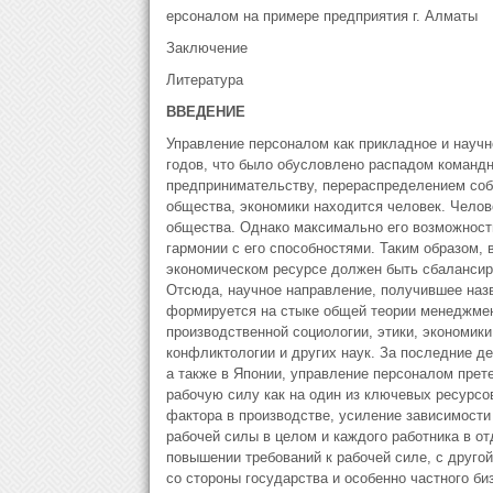
ерсоналом на примере предприятия г. Алматы
Заключение
Литература
ВВЕДЕНИЕ
Управление персоналом как прикладное и научн
годов, что было обусловлено распадом командн
предпринимательству, перераспределением собст
общества, экономики находится человек. Чело
общества. Однако максимально его возможности
гармонии с его способностями. Таким образом, 
экономическом ресурсе должен быть сбалансир
Отсюда, научное направление, получившее наз
формируется на стыке общей теории менеджмент
производственной социологии, этики, экономики
конфликтологии и других наук. За последние де
а также в Японии, управление персоналом прет
рабочую силу как на один из ключевых ресурс
фактора в производстве, усиление зависимости 
рабочей силы в целом и каждого работника в о
повышении требований к рабочей силе, с друго
со стороны государства и особенно частного б