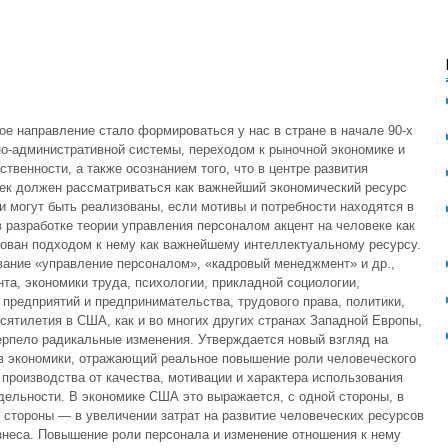
ое направление стало формироваться у нас в стране в начале 90-х
о-административной системы, переходом к рыночной экономике и
венности, а также осознанием того, что в центре развития
век должен рассматриваться как важнейший экономический ресурс
 могут быть реализованы, если мотивы и потребности находятся в
в разработке теории управления персоналом акцент на человеке как
ован подходом к нему как важнейшему интеллектуальному ресурсу.
вание «управление персоналом», «кадровый менеджмент» и др.,
а, экономики труда, психологии, прикладной социологии,
 предприятий и предпринимательства, трудового права, политики,
сятилетия в США, как и во многих других странах Западной Европы,
ерпело радикальные изменения. Утверждается новый взгляд на
ов экономики, отражающий реальное повышение роли человеческого
производства от качества, мотивации и характера использования
тдельности. В экономике США это выражается, с одной стороны, в
й стороны — в увеличении затрат на развитие человеческих ресурсов
изнеса. Повышение роли персонала и изменение отношения к нему