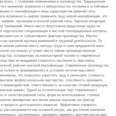
е всего, с глубокими изменениями в производстве. Традиционная
сти к минимуму возможности вмешательства человека в устойчивые
имыми от квалификации и иных характеристик рабочей силы.
ала возможность широко применять труд низкой квалификации, что
с наймом, обучением и оплатой рабочей силы. Научные концепции
тих требований. Имело место безусловное разделение труда на
и подетальная специализация и жесткий пооперационный контроль.
висимостью от субъективного фактора производства. Научно-
 стал причиной крупных изменений в трудовой деятельности. По
е многие рабочие места, методы труда и сами предприятия мало
логия постепенно уступает место гибким производственным
водству, основанному на компьютерной технике и современных
следствие их внедрения сократится численность персонала,
дителей, рабочих высокой квалификации. Современное производство
 не только не формировались в условиях поточно-массового
 минимуму, что позволяло упростить труд и уменьшить стоимость
я высокое профессиональное мастерство, способность принимать
о взаимодействия, ответственность за качество готовой продукции,
орческие навыки. Одной из отличительных черт современного
ть от качества рабочей силы, форм ее использования, степени
налом приобретает все более важное значение как фактор
 в процессе долгосрочного развития. Эффективно управлять
л рассматривается как основной ресурс, как достояние компании,
размещать, мотивировать, развивать наравне с другими ресурсами,