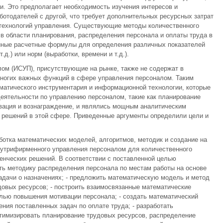
и. Это предполагает необходимость изучения интересов и
аботодателей с другой, что требует дополнительных ресурсных затрат
 технологий управления. Существующие методы количественного
в области планирования, распределения персонала и оплаты труда в
йные расчетные формулы для определения различных показателей
.д.) или норм (выработки, времени и т.д.).
м (ИСУП), присутствующие на рынке, также не содержат в
ногих важных функций в сфере управления персоналом. Таким
матического инструментария и информационной технологии, которые
еятельности по управлению персоналом, такие как планирование
ивация и вознаграждение, и являлись мощным аналитическим
 решений в этой сфере. Приведенные аргументы определили цели и
отка математических моделей, алгоритмов, методик и создание на
нутрифирменного управления персоналом для количественного
енческих решений. В соответствии с поставленной целью
ть методику распределения персонала по местам работы на основе
адачи о назначениях; - предложить математическую модель и метод
овых ресурсов; - построить взаимосвязанные математические
лью повышения мотивации персонала; - создать математический
ния поставленных задач по оплате труда; - разработать
имизировать планирование трудовых ресурсов, распределение