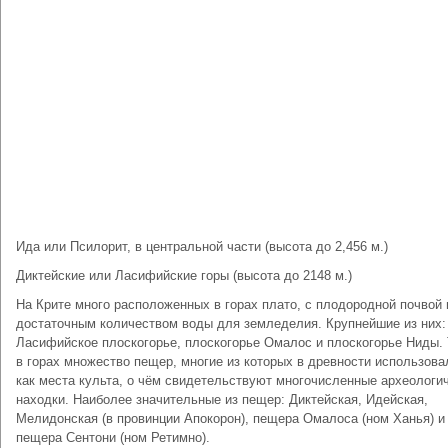
Ида или Псилорит, в центральной части (высота до 2,456 м.)
Диктейские или Ласифийские горы (высота до 2148 м.)
На Крите много расположенных в горах плато, с плодородной почвой 
достаточным количеством воды для земледелия. Крупнейшие из них:
Ласифийское плоскогорье, плоскогорье Омалос и плоскогорье Ниды.
в горах множество пещер, многие из которых в древности использова
как места культа, о чём свидетельствуют многочисленные археологи
находки. Наиболее значительные из пещер: Диктейская, Идейская,
Мелидонская (в провинции Апокорон), пещера Омалоса (ном Ханья) и
пещера Сентони (ном Ретимно).