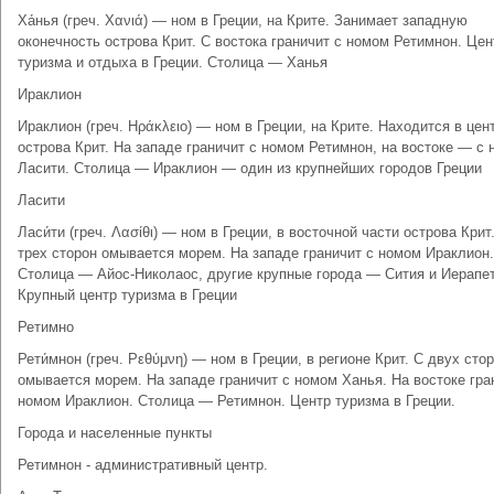
Ха́нья (греч. Χανιά) — ном в Греции, на Крите. Занимает западную
оконечность острова Крит. С востока граничит с номом Ретимнон. Цен
туризма и отдыха в Греции. Столица — Ханья
Ираклион
Ираклион (греч. Ηράκλειο) — ном в Греции, на Крите. Находится в цен
острова Крит. На западе граничит с номом Ретимнон, на востоке — с
Ласити. Столица — Ираклион — один из крупнейших городов Греции
Ласити
Ласи́ти (греч. Λασίθι) — ном в Греции, в восточной части острова Крит
трех сторон омывается морем. На западе граничит с номом Ираклион.
Столица — Айос-Николаос, другие крупные города — Сития и Иерапет
Крупный центр туризма в Греции
Ретимно
Рети́мнон (греч. Ρεθύμνη) — ном в Греции, в регионе Крит. С двух сто
омывается морем. На западе граничит с номом Ханья. На востоке гра
номом Ираклион. Столица — Ретимнон. Центр туризма в Греции.
Города и населенные пункты
Ретимнон - административный центр.