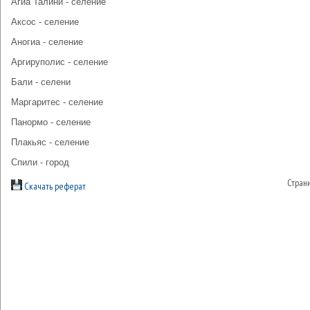
Агиа Талини - селение
Аксос - селение
Аногиа - селение
Аргируполис - селение
Бали - селени
Маргаритес - селение
Панормо - селение
Плакьяс - селение
Спили - город
Стран
Скачать реферат