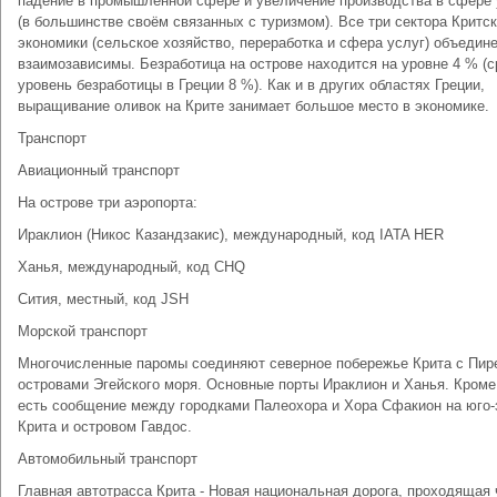
падение в промышленной сфере и увеличение производства в сфере 
(в большинстве своём связанных с туризмом). Все три сектора Критс
экономики (сельское хозяйство, переработка и сфера услуг) объедин
взаимозависимы. Безработица на острове находится на уровне 4 % (
уровень безработицы в Греции 8 %). Как и в других областях Греции,
выращивание оливок на Крите занимает большое место в экономике.
Транспорт
Авиационный транспорт
На острове три аэропорта:
Ираклион (Никос Казандзакис), международный, код IATA HER
Ханья, международный, код CHQ
Сития, местный, код JSH
Морской транспорт
Многочисленные паромы соединяют северное побережье Крита с Пир
островами Эгейского моря. Основные порты Ираклион и Ханья. Кроме 
есть сообщение между городками Палеохора и Хора Сфакион на юго-
Крита и островом Гавдос.
Автомобильный транспорт
Главная автотрасса Крита - Новая национальная дорога, проходящая 