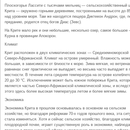
Плоскогорье Лассити с тысячами мельниц — сельскохозяйственный 
Крита — окружено горными деревнями, построенными на высоте до 8
над уровнем моря. Там же находится пещера Диктееон Андрон, где, п
преданию, родился отец богов Диас (Зевс).
На Крите мало рек и они небольшие, несколько озер, самое большое
Курна в провинции Апокорон.
Климат
Крит расположен в двух климатических зонах — Средиземноморской 
Северо-Африканской. Климат на острове умеренный. Влажность може
большая, в зависимости от близости к морю. Зима мягкая, но ветрена
равнинах снег практически не выпадает, но весьма часто выпадает в 
местности. В течение лета средняя температура на острове колеблет
20 до 30 °C. Исключением может быть южное побережье Крита, котор
является частью Северо-Африканской климатической зоны, и вследс
этого здесь более высокая температура летом и более мягкие зимы.
Экономика
Экономика Крита в прошлом основывалась в основном на сельском
хозяйстве, но благодаря реформам 70-х годов прошлого века, эта сит
стала изменяться. Хотя и сейчас сельское хозяйство, благодаря клим
плодородной почве, играет существенную роль в экономике, наблюда