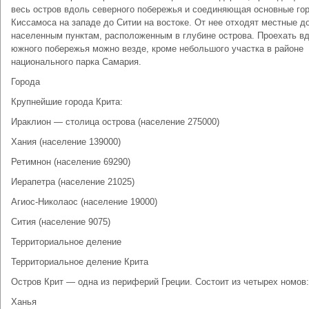
весь остров вдоль северного побережья и соединяющая основные гор
Киссамоса на западе до Ситии на востоке. От нее отходят местные до
населенным пунктам, расположенным в глубине острова. Проехать в
южного побережья можно везде, кроме небольшого участка в районе
национального парка Самария.
Города
Крупнейшие города Крита:
Ираклион — столица острова (население 275000)
Хания (население 139000)
Ретимнон (население 69290)
Иерапетра (население 21025)
Агиос-Николаос (население 19000)
Сития (население 9075)
Территориальное деление
Территориальное деление Крита
Остров Крит — одна из периферий Греции. Состоит из четырех номов:
Ханья