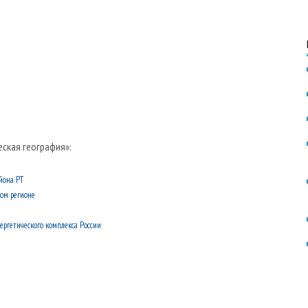
еская география»:
йона РТ
ом регионе
ергетического комплекса России