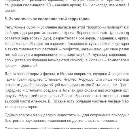
пещерная саламандра; 10 – бабочка архон; 11- шелкопряд изабелла; 1
фенек.
5. Экологическое состояние этой территории
Регулярные рубки и усиление выпаса на этой территории приводят к 
шей деградации растительного покрова. Деревья исчезают (дольше д
остается кермесовый дуб), разрастаются розмарин, ладанники, ерики.
конце концов образуются заросли низкорослых кустарников и кустарн
а также травянистых растений – геофитов, заканчивающих свое разви
летней засухи и переносящих ее в виде клубней, луковиц, корневищ. 
сообщества во Франции называются гаригой, в Испании – томиллярам
Греции – фриганой.
Для охраны флоры и фауны, в Италии например, создано 4 национал
парка: Гран-Парадизо, Стельвио, Чирчео, Абруццо. Это лишь небольш
островки дикой природы общей площадью около 2 тысяч кв. км. Гран-
Парадизо и Стельвио созданы в Альпах для охраны высокогорной фл
фауны. Абруццкий национальный парк образован в тех же целях в на
высокой части Апеннин. В Тоскане есть большие частные лесные ма
типа резерваторов.
Однако все эти меры далеко недостаточны для сохранения природы 
быстрого и неуклонного изменения ее деятельностью человека.
Отсутствие правильной организации охраны природы приводит к