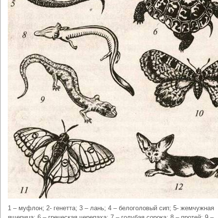
1 – муфлон; 2- генетта; 3 – лань; 4 – белоголовый сип; 5- жемчужная
ящерица; 6 – греческая черепаха; 7 – голубая сорока; 8 – протей; 9 –