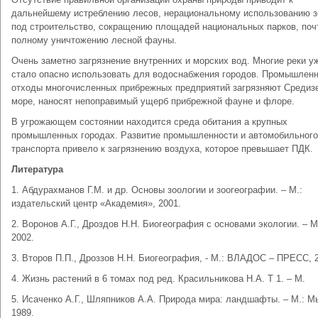
дальнейшему истреблению лесов, нерациональному использованию 
под строительство, сокращению площадей национальных парков, поч
полному уничтожению лесной фауны.
Очень заметно загрязнение внутренних и морских вод. Многие реки у
стало опасно использовать для водоснабжения городов. Промышлен
отходы многочисленных прибрежных предприятий загрязняют Средиз
море, наносят непоправимый ущерб прибрежной фауне и флоре.
В угрожающем состоянии находится среда обитания а крупных
промышленных городах. Развитие промышленности и автомобильного
транспорта привело к загрязнению воздуха, которое превышает ПДК.
Литература
1. Абдурахманов Г.М. и др. Основы зоологии и зоогеографии. – М.:
издательский центр «Академия», 2001.
2. Воронов А.Г., Дроздов Н.Н. Биогеография с основами экологии. – М
2002.
3. Второв П.П., Дроззов Н.Н. Биогеография, - М.: ВЛАДОС – ПРЕСС, 
4. Жизнь растений в 6 томах под ред. Красильникова Н.А. Т 1. – М.
5. Исаченко А.Г., Шляпников А.А. Природа мира: ландшафты. – М.: М
1989.