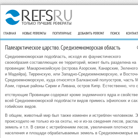
ГЛАВНАЯ
НОВЫЕ РЕФЕРАТЫ
ПОПУЛЯРНЫЕ
ДОБАВИТЬ РЕФЕРАТ
ПОИСК
КОНТАК
Палеарктическое царство. Средиземноморская область
Средиземноморская подобласть, исходя их фаунистического
своеобразия составляющих ее территорий, может быть разделена на
провинции: Макаронезийскую (острова Азорские, Канарские, Зеленог
и Мадейра), Тирренскую, или Западно-Средиземноморскую, и Восточн
Средиземноморскую, куда относятся Балканский полуостров, часть 
Азии, горные районы Сирии и Ливана, остров Кипр. Естественно, что 
етствующие Провинции содержат кроме эндемичного ядра и свойств
всей Средиземноморской подобласти видов примесь эфиопских и сах
гобийских видов.
В общем, животный мир был также изменен и истреблен человеком. Э
происходило не только из-за охоты, но и из-за сведения лесов, распа
земель и т.п. В связи с истреблением лесов, увеличения плотности
населения и площади обрабатываемых земель в Средиземноморье м