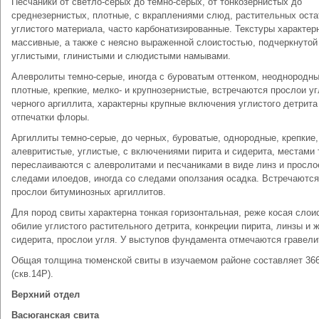
Песчаники от светло-серых до темно-серых, от тонкозернистых до
среднезернистых, плотные, с вкраплениями слюд, растительных оста
углистого материала, часто карбонатизированные. Текстуры характер
массивные, а также с неясно выраженной слоистостью, подчеркнутой
углистыми, глинистыми и слюдистыми намывами.
Алевролиты темно-серые, иногда с буроватым оттенком, неоднородны
плотные, крепкие, мелко- и крупнозернистые, встречаются прослои уг
черного аргиллита, характерны крупные включения углистого детрита
отпечатки флоры.
Аргиллиты темно-серые, до черных, буроватые, однородные, крепкие,
алевритистые, углистые, с включениями пирита и сидерита, местами 
переслаиваются с алевролитами и песчаниками в виде линз и просло
следами илоедов, иногда со следами оползания осадка. Встречаются
прослои битуминозных аргиллитов.
Для пород свиты характерна тонкая горизонтальная, реже косая слои
обилие углистого растительного детрита, конкреции пирита, линзы и 
сидерита, прослои угля. У выступов фундамента отмечаются гравели
Общая толщина тюменской свиты в изучаемом районе составляет 36
(скв.14Р).
Верхний отдел
Васюганская свита