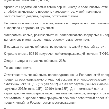
Аргиллиты радомской пачки темно-серые, иногда с зеленоватым отте
слабобитуминозные, с прослоями алевролитов, углей, наличием
растительного детрита, пирита, остатками фауны.
Песчаники серые и светло-серые, мелко- и среднезернистые, полими
с кварцево-хлоритовым цементом.
Алевролиты серые, разнозернистые, полевошпатово-кварцевые с хлор
доломитовым или гидрослюдисто-хлоритовым цементом.
В осадках котухтинской свиты встречается мелкий углистый детрит.
К кровле пласта ЮВ10 приурочен сейсмоотражающий горизонт ТЮ10.
Общая толщина котухтинской свиты 218м.
Тюменская свита
Отложения тюменской свиты непосредственно на Рославльской площ
пределах рассматриваемого участка) вскрыты в 5 поисково-разведоч
скважинах (скв.11Р,13Р,18Р,30Р,37Р) и в 39 эксплуатационных скважи
глубинах 2972м (скв. 11Р) –3016м (скв.18Р). Для тюменской свиты
характерно неравномерное переслаивание песчаников, алевролитов и
аргиллитов. К кровле свиты приурочен песчано-алевритовый пласт Ю
продуктивный на Рославльском месторождении.