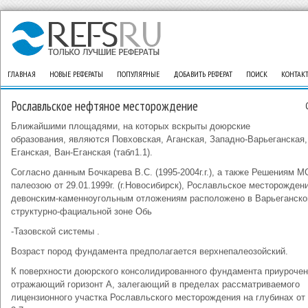
ГЛАВНАЯ
НОВЫЕ РЕФЕРАТЫ
ПОПУЛЯРНЫЕ
ДОБАВИТЬ РЕФЕРАТ
ПОИСК
КОНТАК
Рославльское нефтяное месторождение
Ближайшими площадями, на которых вскрыты доюрские
образования, являются Повховская, Аганская, Западно-Варьеганская,
Еганская, Ван-Еганская (табл1.1).
Согласно данным Бочкарева В.С. (1995-2004г.г.), а также Решениям М
палеозою от 29.01.1999г. (г.Новосибирск), Рославльское месторожден
девонским-каменноугольным отложениям расположено в Варьеганско
структурно-фациальной зоне Обь
-Тазовской системы .
Возраст пород фундамента предполагается верхнепалеозойский.
К поверхности доюрского консолидированного фундамента приурочен
отражающий горизонт А, залегающий в пределах рассматриваемого
лицензионного участка Рославльского месторождения на глубинах от 