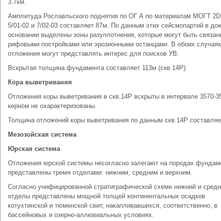
3.7км.
Амплитуда Рославльского поднятия по ОГ А по материалам МОГТ 2D
5/01-02 и 7/02-03 составляет 87м. По данным этих сейсмопартий в д
основании выделены зоны разуплотнения, которые могут быть связан
рифовыми постройками или эрозионными останцами. В обоих случаях
отложения могут представлять интерес для поисков УВ.
Вскрытая толщина фундамента составляет 113м (скв.14Р).
Кора выветривания
Отложения коры выветривания в скв.14Р вскрыты в интервале 3570-3
керном не охарактеризованы.
Толщина отложений коры выветривания по данным скв.14Р составляе
Мезозойская система
Юрская система
Отложения юрской системы несогласно залегают на породах фундам
представлены тремя отделами: нижним, средним и верхним.
Согласно унифицированной стратиграфической схеме нижний и сред
отделы представлены мощной толщей континентальных осадков
котухтинской и тюменской свит, накапливавшихся, соответственно, в
бассейновых и озерно-аллювиальных условиях.