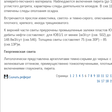
алеврито-песчаного материала. Наблюдаются включения пирита (до 1
углистого детрита; характерны следы деятельности илоедов. В скв.1
отмечены следы оползания осадка.
Встречаются прослои известняка, светло- и темно-серого, опесчаненн
плотного, крепкого, иногда трещиноватого.
К верхней части свиты приурочены промышленные залежи пластов Ю
дебиты нефти составляют: для ЮВ1/1 от менее 1м3/сут (скв. 502) до
148.8м3/сут (скв.546). Толщина свиты составляет 75 (скв.30Р) – 85
(скв.13Р)м.
Георгиевская свита
Литологически представлена аргиллитами темно-серыми до черных с
зеленоватым оттенком, преимущественно тонкоотмученными, плотным
включениями глауконита, пирита.
Страница:
1
2
3
4
5
6
7
8
9
10
11
12
1
Скачать реферат
16
17
18
1