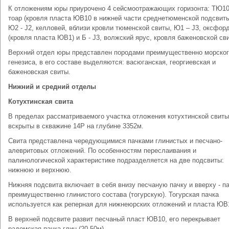
К отложениям юры приурочено 4 сейсмоотражающих горизонта: ТЮ10 
тоар (кровля пласта ЮВ10 в нижней части среднетюменской подсвиты
Ю2 - J2, келловей, вблизи кровли тюменской свиты, Ю1 – J3, оксфор
(кровля пласта ЮВ1) и Б - J3, волжский ярус, кровля баженовской св
Верхний отдел юры представлен породами преимущественно морско
генезиса, в его составе выделяются: васюганская, георгиевская и
баженовская свиты.
Нижний и средний отделы
Котухтинская свита
В пределах рассматриваемого участка отложения котухтинской свиты
вскрыты в скважине 14Р на глубине 3352м.
Свита представлена чередующимися пачками глинистых и песчано-
алевритовых отложений. По особенностям переслаивания и
палинологической характеристике подразделяется на две подсвиты:
нижнюю и верхнюю.
Нижняя подсвита включает в себя внизу песчаную пачку и вверху - п
преимущественно глинистого состава (тогурскую). Тогурская пачка
используется как реперная для нижнеюрских отложений и пласта ЮВ
В верхней подсвите развит песчаный пласт ЮВ10, его перекрывает
радомская пачка глин (20-50м).