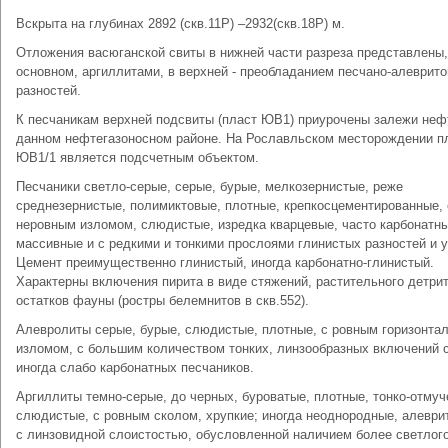
Вскрыта на глубинах 2892 (скв.11Р) –2932(скв.18Р) м.
Отложения васюганской свиты в нижней части разреза представлены,
основном, аргиллитами, в верхней - преобладанием песчано-алеврит
разностей.
К песчаникам верхней подсвиты (пласт ЮВ1) приурочены залежи неф
данном нефтегазоносном районе. На Рославльском месторождении п
ЮВ1/1 является подсчетным объектом.
Песчаники светло-серые, серые, бурые, мелкозернистые, реже
среднезернистые, полимиктовые, плотные, крепкосцементированные, 
неровным изломом, слюдистые, изредка кварцевые, часто карбонатны
массивные и с редкими и тонкими прослоями глинистых разностей и у
Цемент преимущественно глинистый, иногда карбонатно-глинистый.
Характерны включения пирита в виде стяжений, растительного детрит
остатков фауны (ростры белемнитов в скв.552).
Алевролиты серые, бурые, слюдистые, плотные, с ровным горизонта
изломом, с большим количеством тонких, линзообразных включений 
иногда слабо карбонатных песчаников.
Аргиллиты темно-серые, до черных, буроватые, плотные, тонко-отмуч
слюдистые, с ровным сколом, хрупкие; иногда неоднородные, алеври
с линзовидной слоистостью, обусловленной наличием более светлог