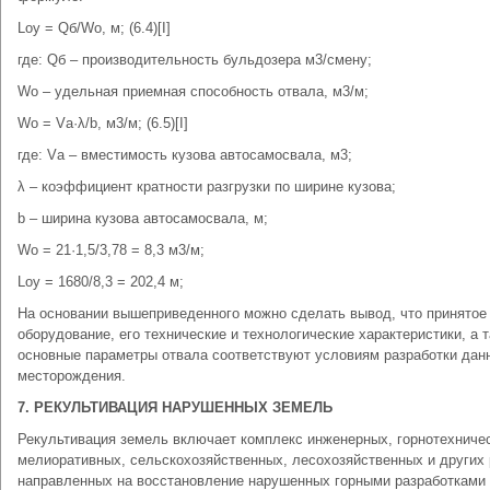
Lоу = Qб/Wо, м; (6.4)[I]
где: Qб – производительность бульдозера м3/смену;
Wо – удельная приемная способность отвала, м3/м;
Wо = Vа·λ/b, м3/м; (6.5)[I]
где: Vа – вместимость кузова автосамосвала, м3;
λ – коэффициент кратности разгрузки по ширине кузова;
b – ширина кузова автосамосвала, м;
Wо = 21·1,5/3,78 = 8,3 м3/м;
Lоу = 1680/8,3 = 202,4 м;
На основании вышеприведенного можно сделать вывод, что принятое
оборудование, его технические и технологические характеристики, а 
основные параметры отвала соответствуют условиям разработки дан
месторождения.
7. РЕКУЛЬТИВАЦИЯ НАРУШЕННЫХ ЗЕМЕЛЬ
Рекультивация земель включает комплекс инженерных, горнотехничес
мелиоративных, сельскохозяйственных, лесохозяйственных и других 
направленных на восстановление нарушенных горными разработками