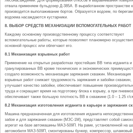
лесонасаждений. Для формирования откосов и выравнивания поверх
отвала применяем бульдозер Д-385А. В выработанном пространстве 
производится выполаживание бортов. Образуется водоем, по берегам
водоема насаждаются кустарники.
8. ВЫБОР СРЕДСТВ МЕХАНИЗАЦИИ ВСПОМОГАТЕЛЬНЫХ РАБОТ
Каждому основному производственному процессу соответствуют
вспомогательные работы, которые позволяют планомерно осуществи
основной процесс или облегчают его.
8.1 Механизация взрывных работ
Применение на открытых разработках простейших ВВ типа игданита и
гранулированных ВВ кроме технических и экономических преимущес
создало возможность механизации заряжания скважин. Механизация
взрывных работ снижает трудоемкость заряжания и забойки скважин,
улучшает качество забойки, обеспечивает повышение производитель
труда и сокращает время на подготовку блока к взрыву, а при пневмо
обеспечивает также большую плотность ВВ в скважине (1.0 – 1.25 г/с
8.2 Механизация изготовления игданита в карьере и заряжания с
Машина предназначенная для изготовления игданита непосредственн
забое и для заряжания скважин (МЗС-1М), представляет собой само
агрегат на базе автомашины МАЗ-509П. На раме, установленной на ш
автомобиля МАЗ-509П, смонтированы бункер, компрессор, шламовый