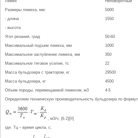
Лемех
Неповоротный
Размеры лемеха, мм:
5000
- длина
1550
- высота
Угол резания, град
50-60
Максимальный подъем лемеха, мм
1000
Максимальное заглубление лемеха, мм
350
Максимальное тяговое усилие, тс
22
Масса бульдозера с трактором, кг
29500
Масса бульдозера, кг
4500
Объем породы, перемещаемой лемехом, м3
4-5
Определяем техническую производительность бульдозера по формул
, м3/ч; (6.2)[II]
где: Тц – время цикла, с;