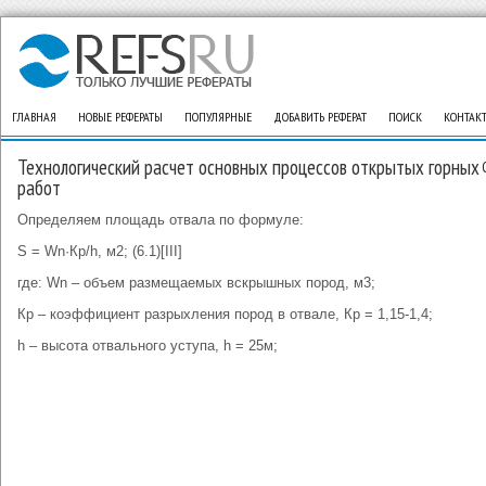
ГЛАВНАЯ
НОВЫЕ РЕФЕРАТЫ
ПОПУЛЯРНЫЕ
ДОБАВИТЬ РЕФЕРАТ
ПОИСК
КОНТАК
Технологический расчет основных процессов открытых горных
работ
Определяем площадь отвала по формуле:
S = Wn·Кр/h, м2; (6.1)[III]
где: Wn – объем размещаемых вскрышных пород, м3;
Кр – коэффициент разрыхления пород в отвале, Кр = 1,15-1,4;
h – высота отвального уступа, h = 25м;