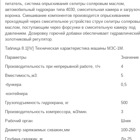
питатель, система опрыскивания селитры соляровым маслом,
автомобильный гидрокран типа 4030, смесительная камера и загрузо
воронка. Смешивание компонентов производится опрыскиванием
проходящей через смесительное устройство струи селитры соляров
маслом, поступающим через форсунки в смесительную камеру под
давлением. Дозировку горючей добавки обеспечивает гидравлически
золотниковый регулятор.
Таблица 8.1[IV] Техническая характеристика машины МЗС-1М.
Параметры
Значение
Производительность при непрерывной работе, т/ч
4
Вместимость,м3:
5
-бункера
0,5
-контейнера
Грузоподъемность гидрокрана, кг
500
Производительность компрессора, м3/мин.
3
Рабочий орган
Шнек
Диаметр заряжаемых скважин,мм
100-250
Глубина скважин, м
До 25