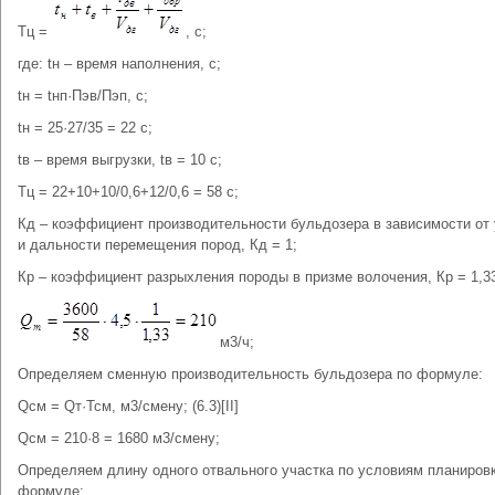
Тц =
, с;
где: tн – время наполнения, с;
tн = tнп·Пэв/Пэп, с;
tн = 25·27/35 = 22 с;
tв – время выгрузки, tв = 10 с;
Тц = 22+10+10/0,6+12/0,6 = 58 с;
Кд – коэффициент производительности бульдозера в зависимости от
и дальности перемещения пород, Кд = 1;
Кр – коэффициент разрыхления породы в призме волочения, Кр = 1,3
м3/ч;
Определяем сменную производительность бульдозера по формуле:
Qсм = Qт·Тсм, м3/смену; (6.3)[II]
Qсм = 210·8 = 1680 м3/смену;
Определяем длину одного отвального участка по условиям планировк
формуле: