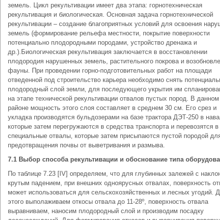
земель. Цикл рекультивации имеет два этапа: горнотехническая
рекультивация и биологическая. Основная задача горнотехнической
рекультивации – создание благоприятных условий для освоения нар
земель (формирование рельефа местности, покрытие поверхности
потенциально плодородными породами, устройство дренажа и
др.).Биологическая рекультивация заключается в восстановлении
плодородия нарушенных земель, растительного покрова и возобновл
фауны. При проведении горно-подготовительных работ на площади
отведенной под строительство карьера необходимо снять потенциаль
плодородный слой земли, для последующего укрытия им спланиров
на этапе технической рекультивации отвалов пустых пород. В данном
районе мощность этого слоя составляет в среднем 30 см. Его срез и
укладка производятся бульдозерами на базе трактора ДЭТ-250 в нав
которые затем перегружаются в средства транспорта и перевозятся в
специальные отвалы, которые затем присыпаются пустой породой дл
предотвращения почвы от выветривания и размыва.
7.1 Выбор способа рекультивации и обоснование типа оборудов
По таблице 7.23 [IV] определяем, что для глубинных залежей с накло
крутым падением, при внешних одноярусных отвалах, поверхность о
может использоваться для сельскохозяйственных и лесных угодий. 
этого выполаживаем откосы отвала до 11-28º, поверхность отвала
выравниваем, наносим плодородный слой и производим посадку