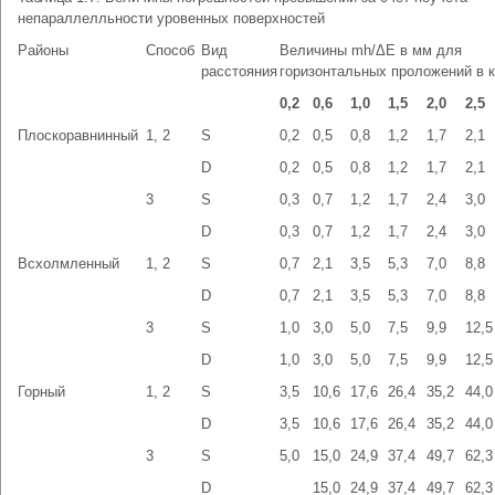
непараллелльности уровенных поверхностей
Районы
Способ
Вид
Величины mh/ΔЕ в мм для
расстояния
горизонтальных проложений в 
0,2
0,6
1,0
1,5
2,0
2,5
Плоскоравнинный
1, 2
S
0,2
0,5
0,8
1,2
1,7
2,1
D
0,2
0,5
0,8
1,2
1,7
2,1
3
S
0,3
0,7
1,2
1,7
2,4
3,0
D
0,3
0,7
1,2
1,7
2,4
3,0
Всхолмленный
1, 2
S
0,7
2,1
3,5
5,3
7,0
8,8
D
0,7
2,1
3,5
5,3
7,0
8,8
3
S
1,0
3,0
5,0
7,5
9,9
12,5
D
1,0
3,0
5,0
7,5
9,9
12,5
Горный
1, 2
S
3,5
10,6
17,6
26,4
35,2
44,0
D
3,5
10,6
17,6
26,4
35,2
44,0
3
S
5,0
15,0
24,9
37,4
49,7
62,3
D
15,0
24,9
37,4
49,7
62,3