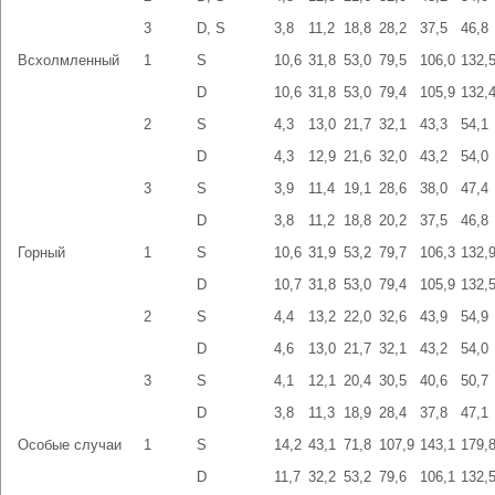
3
D, S
3,8
11,2
18,8
28,2
37,5
46,8
Всхолмленный
1
S
10,6
31,8
53,0
79,5
106,0
132,
D
10,6
31,8
53,0
79,4
105,9
132,
2
S
4,3
13,0
21,7
32,1
43,3
54,1
D
4,3
12,9
21,6
32,0
43,2
54,0
3
S
3,9
11,4
19,1
28,6
38,0
47,4
D
3,8
11,2
18,8
20,2
37,5
46,8
Горный
1
S
10,6
31,9
53,2
79,7
106,3
132,
D
10,7
31,8
53,0
79,4
105,9
132,
2
S
4,4
13,2
22,0
32,6
43,9
54,9
D
4,6
13,0
21,7
32,1
43,2
54,0
3
S
4,1
12,1
20,4
30,5
40,6
50,7
D
3,8
11,3
18,9
28,4
37,8
47,1
Особые случаи
1
S
14,2
43,1
71,8
107,9
143,1
179,
D
11,7
32,2
53,2
79,6
106,1
132,