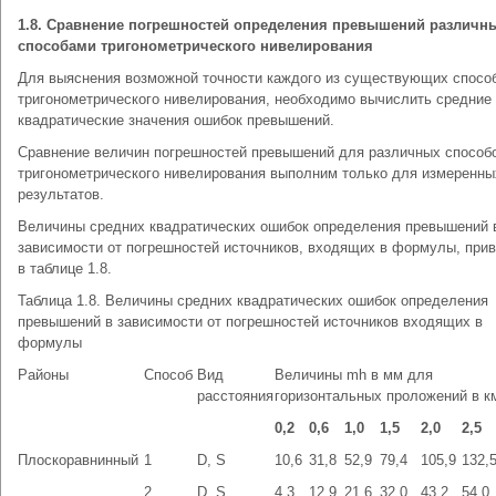
1.8. Сравнение погрешностей определения превышений различн
способами тригонометрического нивелирования
Для выяснения возможной точности каждого из существующих спосо
тригонометрического нивелирования, необходимо вычислить средние
квадратические значения ошибок превышений.
Сравнение величин погрешностей превышений для различных способ
тригонометрического нивелирования выполним только для измеренны
результатов.
Величины средних квадратических ошибок определения превышений 
зависимости от погрешностей источников, входящих в формулы, при
в таблице 1.8.
Таблица 1.8. Величины средних квадратических ошибок определения
превышений в зависимости от погрешностей источников входящих в
формулы
Районы
Способ
Вид
Величины mh в мм для
расстояния
горизонтальных проложений в к
0,2
0,6
1,0
1,5
2,0
2,5
Плоскоравнинный
1
D, S
10,6
31,8
52,9
79,4
105,9
132,
2
D, S
4,3
12,9
21,6
32,0
43,2
54,0