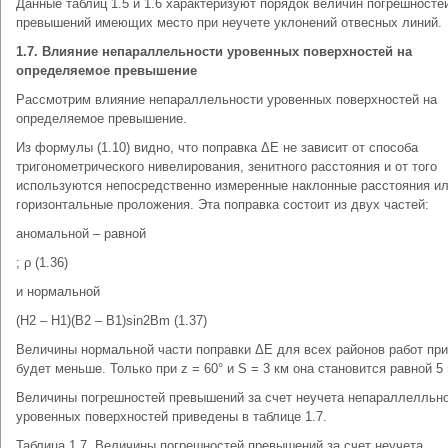
Данные таблиц 1.5 и 1.6 характеризуют порядок величин погрешносте
превышений имеющих место при неучете уклонений отвесных линий.
1.7. Влияние непараллельности уровенных поверхностей на
определяемое превышение
Рассмотрим влияние непараллельности уровенных поверхностей на
определяемое превышение.
Из формулы (1.10) видно, что поправка ΔЕ не зависит от способа
тригонометрического нивелирования, зенитного расстояния и от того
используются непосредственно измеренные наклонные расстояния и
горизонтальные проложения. Эта поправка состоит из двух частей:
аномальной – равной
; ρ (1.36)
и нормальной
(Н2 – Н1)(В2 – В1)sin2Bm (1.37)
Величины нормальной части поправки ΔЕ для всех районов работ пр
будет меньше. Только при z = 60° и S = 3 км она становится равной 5
Величины погрешностей превышений за счет неучета непараллелльн
уровенных поверхностей приведены в таблице 1.7.
Таблица 1.7. Величины погрешностей превышений за счет неучета