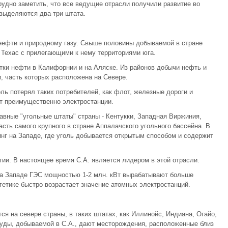
рудно заметить, что все ведущие отрасли получили развитие во
 выделяются два-три штата.
нефти и природному газу. Свыше половины добываемой в стране
 Техас с прилегающими к нему территориями юга.
ки нефти в Калифорнии и на Аляске. Из районов добычи нефть и
, часть которых расположена на Севере.
оль потерял таких потребителей, как флот, железные дороги и
т преимущественно электростанции.
лавные "угольные штаты" страны - Кентукки, Западная Виржиния,
сть самого крупного в стране Аппалачского угольного бассейна. В
нг на Западе, где уголь добывается открытым способом и содержит
гии. В настоящее время С.А. является лидером в этой отрасли.
а Западе ГЭС мощностью 1-2 млн. кВт вырабатывают больше
гетике быстро возрастает значение атомных электростанций.
я на севере страны, в таких штатах, как Иллинойс, Индиана, Огайо,
руды, добываемой в С.А., дают месторождения, расположенные близ