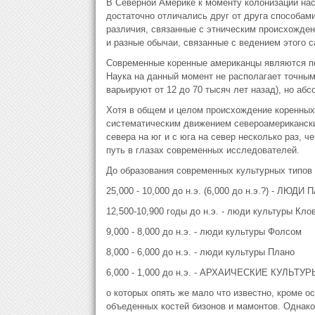
В Северной Америке к моменту колонизации нас
достаточно отличались друг от друга способам
различия, связанные с этническим происхожден
и разные обычаи, связанные с ведением этого с
Современные коренные американцы являются по
Наука на данный момент не располагает точным
варьируют от 12 до 70 тысяч лет назад), но абс
Хотя в общем и целом происхождение коренных 
систематическим движением североамериканских
севера на юг и с юга на север несколько раз, 
путь в глазах современных исследователей.
До образования современных культурных типов
25,000 - 10,000 до н.э. (6,000 до н.э.?) - ЛЮД
12,500-10,900 годы до н.э. - люди культуры Кло
9,000 - 8,000 до н.э. - люди культуры Фолсом
8,000 - 6,000 до н.э. - люди культуры Плано
6,000 - 1,000 до н.э. - АРХАИЧЕСКИЕ КУЛЬТУР
о которых опять же мало что известно, кроме 
объеденных костей бизонов и мамонтов. Однако 