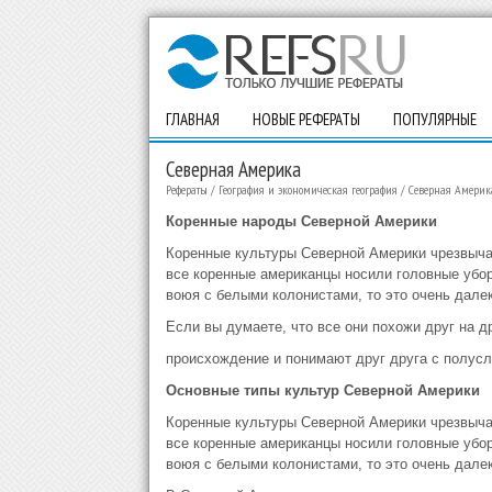
ГЛАВНАЯ
НОВЫЕ РЕФЕРАТЫ
ПОПУЛЯРНЫЕ
Северная Америка
Рефераты
/
География и экономическая география
/
Северная Америк
Коренные народы Северной Америки
Коренные культуры Северной Америки чрезвычай
все коренные американцы носили головные уборы
воюя с белыми колонистами, то это очень далек
Если вы думаете, что все они похожи друг на д
происхождение и понимают друг друга с полуслов
Основные типы культур Северной Америки
Коренные культуры Северной Америки чрезвычай
все коренные американцы носили головные уборы
воюя с белыми колонистами, то это очень далек