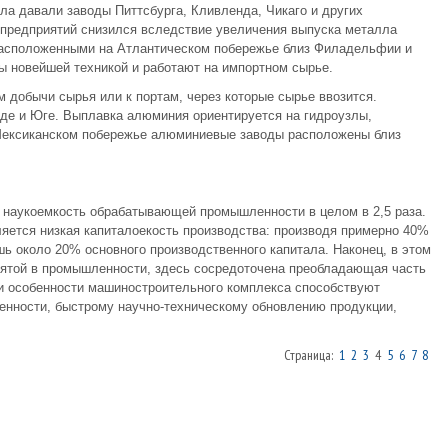
ла давали заводы Питтсбурга, Кливленда, Чикаго и других
 предприятий снизился вследствие увеличения выпуска металла
расположенными на Атлантическом побережье близ Филадельфии и
 новейшей техникой и работают на импортном сырье.
 добычи сырья или к портам, через которые сырье ввозится.
аде и Юге. Выплавка алюминия ориентируется на гидроузлы,
 Мексиканском побережье алюминиевые заводы расположены близ
наукоемкость обрабатывающей промышленности в целом в 2,5 раза.
яется низкая капиталоекость производства: производя примерно 40%
ь около 20% основного производственного капитала. Наконец, в этом
нятой в промышленности, здесь сосредоточена преобладающая часть
ти особенности машиностроительного комплекса способствуют
енности, быстрому научно-техническому обновлению продукции,
Страница:
1
2
3
4
5
6
7
8