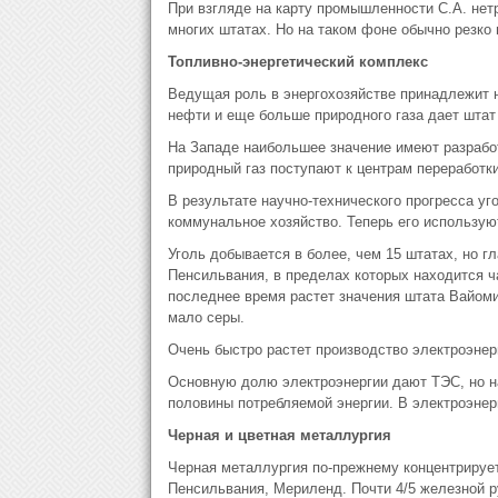
При взгляде на карту промышленности С.А. нет
многих штатах. Но на таком фоне обычно резко
Топливно-энергетический комплекс
Ведущая роль в энергохозяйстве принадлежит 
нефти и еще больше природного газа дает штат
На Западе наибольшее значение имеют разработ
природный газ поступают к центрам переработки
В результате научно-технического прогресса уг
коммунальное хозяйство. Теперь его использую
Уголь добывается в более, чем 15 штатах, но г
Пенсильвания, в пределах которых находится ча
последнее время растет значения штата Вайоми
мало серы.
Очень быстро растет производство электроэнер
Основную долю электроэнергии дают ТЭС, но н
половины потребляемой энергии. В электроэнер
Черная и цветная металлургия
Черная металлургия по-прежнему концентрируетс
Пенсильвания, Мериленд. Почти 4/5 железной 