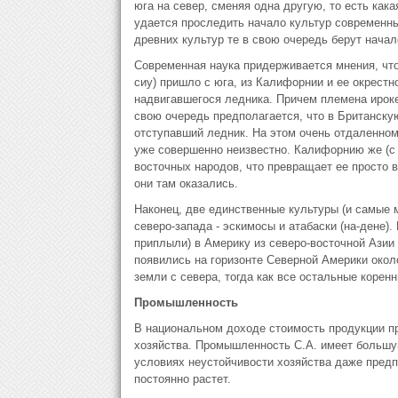
юга на север, сменяя одна другую, то есть как
удается проследить начало культур современны
древних культур те в свою очередь берут начало
Современная наука придерживается мнения, что
сиу) пришло с юга, из Калифорнии и ее окрестн
надвигавшегося ледника. Причем племена ирокез
свою очередь предполагается, что в Британск
отступавший ледник. На этом очень отдаленном
уже совершенно неизвестно. Калифорнию же (с е
восточных народов, что превращает ее просто в
они там оказались.
Наконец, две единственные культуры (и самые 
северо-запада - эскимосы и атабаски (на-дене).
приплыли) в Америку из северо-восточной Азии (
появились на горизонте Северной Америки около 
земли с севера, тогда как все остальные корен
Промышленность
В национальном доходе стоимость продукции п
хозяйства. Промышленность С.А. имеет большу
условиях неустойчивости хозяйства даже предп
постоянно растет.