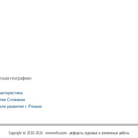
еская география»:
актеристика
тие Словакии
ли развития г. Рязани
Copyright © 2010-2026 - www.refsru.com - рефераты, курсовые и дипломные работы