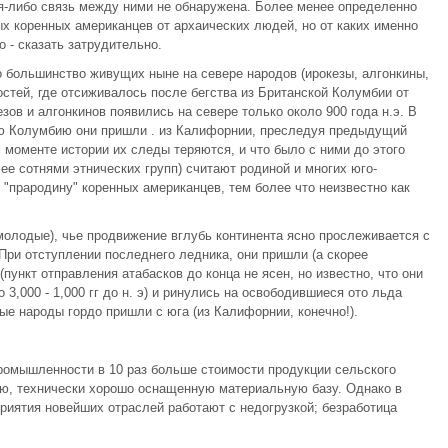
ая-либо связь между ними не обнаружена. Более менее определенно
х коренных американцев от архаических людей, но от каких именно
 - сказать затрудительно.
 большинство живущих ныне на севере народов (ирокезы, алгонкины,
остей, где отсиживалось после бегства из Британской Колумбии от
ов и алгонкинов появились на севере только около 900 года н.э. В
ую Колумбию они пришли . из Калифорнии, преследуя предыдущий
 моменте истории их следы теряются, и что было с ними до этого
е сотнями этнических групп) считают родиной и многих юго-
 "прародину" коренных американцев, тем более что неизвестно как
молодые), чье продвижение вглубь континента ясно прослеживается с
 При отступлении последнего ледника, они пришли (а скорее
пункт отправления атабасков до конца не ясен, но известно, что они
3,000 - 1,000 гг до н. э) и ринулись на освободившиеся ото льда
ные народы гордо пришли с юга (из Калифорнии, конечно!).
ромышленности в 10 раз больше стоимости продукции сельского
ю, технически хорошо оснащенную материальную базу. Однако в
риятия новейших отраслей работают с недогрузкой; безработица