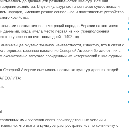
читывалось до двенадцати разновидностей культур. Все они
и ведения хозяйства. Внутри культурных типов также существовали
ием народов, имевших разное социальное и политические устройство
амого хозяйства.
томками нескольких волн миграций народов Евразии на континент.
и данными, когда имела место первая из них (предположения
олютно уверена на счет последней - 1492 год.
американцев окутано туманом неизвестности, известно, что в связи с
 ледников, коренное население Северной Америки бегало от них с
чем окончательно запутало пройденный им исторический и культурный
 в Северной Америке сменилось несколько культур древних людей:
И ПАЛЕОЛИТА:
вис
Ы
оставленных ими обломков своих производственных усилий и
известно, что все эти культуры распространялись по континенту с