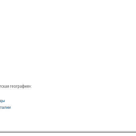
еская география»:
иды
Италии