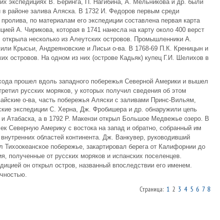
ких экспедициях В. Беринга, П. Нагибина, А. Мельникова и др. были
в районе залива Аляска. В 1732 И. Федоров первым среди
 пролива, по материалам его экспедиции составлена первая карта
ией А. Чирикова, которая в 1741 нанесла на карту около 400 верст
 открыла несколько из Алеутских островов. Промышленники А.
жили Крысьи, Андреяновские и Лисьи о-ва. В 1768-69 П.К. Креницын и
х островов. На одном из них (острове Кадьяк) купец Г.И. Шелихов в
охода прошел вдоль западного побережья Северной Америки и вышел
третил русских моряков, у которых получил сведения об этом
вайские о-ва, часть побережья Аляски с заливами Принс-Вильям,
ские экспедиции С. Херна, Дж. Фробишера и др. обнаружили цепь
и Атабаска, а в 1792 Р. Макензи открыл Большое Медвежье озеро. В
ек Северную Америку с востока на запад и обратно, собранный им
внутренних областей континента. Дж. Ванкувер, руководивший
ал Тихоокеанское побережье, закартировал берега от Калифорнии до
я, полученные от русских моряков и испанских поселенцев.
дицией он открыл остров, названный впоследствии его именем.
чностью.
Страница:
1
2
3
4
5
6
7
8