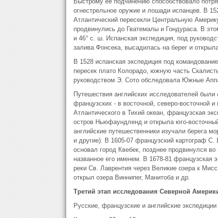
Быстрому ее подчинению способствовало потря
огнестрельное оружие и лошади испанцев. В 152
Атлантический пересекли Центральную Америку,
продвинулись до Гватемалы и Гондураса. В это
и 46° с. ш. Испанская экспедиция, под руковод
залива Фонсека, высадилась на берег и открыла
В 1528 испанская экспедиция под командование
пересек плато Колорадо, южную часть Скалистых
руководством Э. Сото обследовала Южные Аппа
Путешествия английских исследователей были 
французских - в восточной, северо-восточной и
Атлантического в Тихий океан, французская экс
остров Ньюфаундленд и открыла юго-восточный 
английские путешественники изучали берега мо
и другие). В 1605-07 французский картограф С
основал город Квебек, позднее продвинулся во 
названное его именем. В 1678-81 французская 
реки Св. Лаврентия через Великие озера к Мис
открыл озера Виннипег, Манитоба и др.
Третий этап исследования Северной Америк
Русские, французские и английские экспедиции 