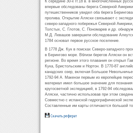
К середине 30-х гг.18 в. в многочисленных русс
впервые обследованы берега Северной Америки 
путешественников увидел оба берега Берингова
пролива. Открытие Аляски связывают с экспедиц
северо-западного побережья Северной Америки,
Толстых, С. Глотов, С. Пономарев и др. обнару
М.Д. Левашов завершили обследование Алеутски
1784 основал первое русское поселение.
В 1778 Дж. Кук в поисках Северо-западного пр
в Берингово море. Вблизи берегов Аляски он вс
регионе. Во время этого плавания он открыл Га
Кука, Бристольским и Нортон. В 1770-87 англий
канадских озер, включая Большое Невольничье 
1792-94 А. Макензи первым из европейцев перес
материал имел большое значение для познания 
кругосветной экспедицией, в 1792-94 обследов
Аляски, частично использовав при этом сведени
Совместно с испанской гидрографической экспе
Составленные им карты отличаются большой то
Скачать реферат