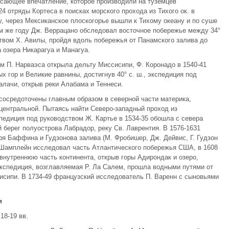
сающее впечатление, которое производили на туземцев
4 отряды Кортеса в поисках морского прохода из Тихого ок. в
 через Мексиканское плоскогорье вышли к Тихому океану и по суше
м же году Дж. Веррацано обследовал восточное побережье между 34°
ством Х. Авилы, пройдя вдоль побережья от Панамского залива до
 озера Никарагуа и Манагуа.
м П. Нарваэса открыла дельту Миссисипи, Ф. Коронадо в 1540-41
 гор и Великие равнины, достигнув 40° с. ш., экспедиция под
лачи, открыв реки Алабама и Теннеси.
сосредоточены главным образом в северной части материка,
 центральной. Пытаясь найти Северо-западный проход из
педиция под руководством Ж. Картье в 1534-35 обошла с севера
берег полуострова Лабрадор, реку Св. Лаврентия. В 1576-1631
ря Баффина и Гудзонова залива (М. Фробишер, Дж. Дейвис, Г. Гудзон
. Шамплейн исследовал часть Атлантического побережья США, в 1608
внутреннюю часть континента, открыв горы Адирондак и озеро,
экспедиция, возглавляемая Р. Ла Салем, прошла водными путями от
сисипи. В 1734-49 французский исследователь П. Варенн с сыновьями
и
18-19 вв.