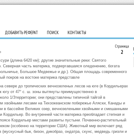
ДОБАВИТЬ РЕФЕРАТ
ПОИСК
КОНТАКТЫ
Страница
2
а
ури (длина 6420 км); другие значительные реки: Святого
. Северная часть материка, подвергавшаяся оледенению, богата
евольничье, Большое Медвежье и др.). Общая площадь современного
ный покров на востоке материка представле
на севере до тропических вечнозеленых лесов на юге (в Кордильерах
к югу от 47° с. ш. зоны вытянуты преимущественно в
оло 1/3территории; они представлены типичной тайгой в
и хвойными лесами на Тихоокеанском побережье Аляски, Канады и
 в бассейне Великих озер, вечнозелеными хвойными и смешанными
и Кордильер. Во внутренней части материка преобладает степная и
 поясе Кордильер местами развиты пустыни. Почвенно-растительный
веком (особенно на территории США). Животный мир включает ряд
(мускусный бык, бизон, дикобраз, ондатра, скунс, медведь гризли и