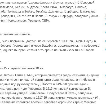
циональных парков (охрана флоры и фауны, туризм). В Северной
атемала, Белиз, Гондурас, Коста-Рика, Никарагуа, Панама,
уба, Тринидад и Тобаго, Ямайка, Доминика, Барбадос, Багамские
Гренадины, Сент-Китс и Невис, Антигуа и Барбуда; владение Дании -
ании, Нидерландов, Франции, США.
 плавания норманнов.
были норманны, достигшие ее берегов в 10-11 вв. Эйрик Рауди в
ь берегов Гренландии, в море Баффина, высаживались на побережье
 однако их путешествия в то время не были известны в Старом
и
и 15 - первой половины 18 вв.
, Кубы и Гаити в 1492, который считается годом открытия Америки,
и и внутренних частей континента вели испанские, английские и
едиция под руководством Д. Кабота в 1497-98 прошла вдоль
ндленда почти до Флориды. В 1513 испанский конкистадор В.
 и первым увидел Тихий океан. Полуостров Юкатан, западные,
 залива были открыты в 1517-19 испанскими путешественниками (Ф.
 и в течение короткого времени завоевал огромную страну Мексику.