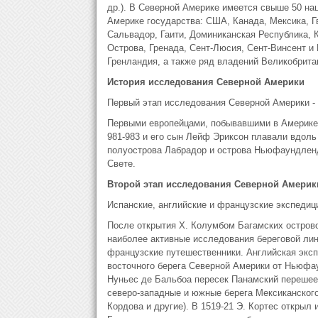
др.). В Северной Америке имеется свыше 50 на
Америке государства: США, Канада, Мексика, Гв
Сальвадор, Гаити, Доминиканская Республика, К
Острова, Гренада, Сент-Люсия, Сент-Винсент и 
Гренландия, а также ряд владений Великобрит
История исследования Северной Америки
Первый этап исследования Северной Америки -
Первыми европейцами, побывавшими в Америке, 
981-983 и его сын Лейф Эриксон плавали вдол
полуострова Лабрадор и острова Ньюфаундленд,
Свете.
Второй этап исследования Северной Америк
Испанские, английские и французские экспедици
После открытия Х. Колумбом Багамских островов
наиболее активные исследования береговой лини
французские путешественники. Английская эксп
восточного берега Северной Америки от Ньюфау
Нуньес де Бальбоа пересек Панамский перешеек
северо-западные и южные берега Мексиканского
Кордова и другие). В 1519-21 Э. Кортес открыл