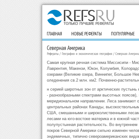
ГЛАВНАЯ
НОВЫЕ РЕФЕРАТЫ
ПОПУЛЯРНЫЕ
Северная Америка
Рефераты
/
География и экономическая география
/
Северная Америк
Самая крупная речная система Миссисипи - Мисс
Лаврентия, Макензи, Юкон, Колумбия, Колорадо
озерами (Великие озера, Виннипег, Большое Н
оледенения св.2 млн. км2. Почвенно-раститель
н серией широтных зон от арктических пустынь 
- разнообразными спектрами высотных поясов), 
меридиональном направлении. Леса занимают ок
центральных районах Канады, высокоствольным
США, смешанными и широколиственными лесами
лесами на юго-востоке материка и в южной част
полупустынная растительность. Во внутреннем
покров Северной Америки сильно изменен чело
эндемичных, типично североамериканских видов 