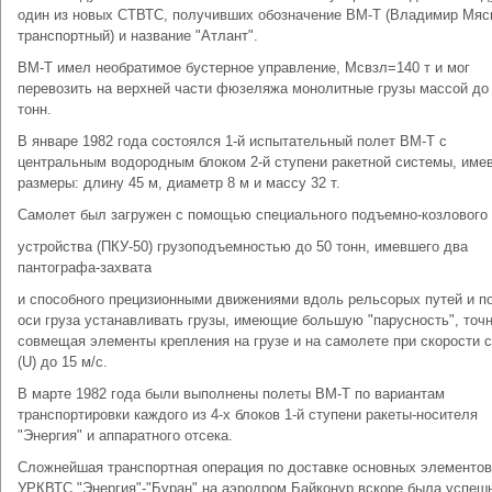
один из новых СТВТС, получивших обозначение ВМ-Т (Владимир Мяс
транспортный) и название "Атлант".
ВМ-Т имел необратимое бустерное управление, Мсвзл=140 т и мог
перевозить на верхней части фюзеляжа монолитные грузы массой до
тонн.
В январе 1982 года состоялся 1-й испытательный полет ВМ-Т с
центральным водородным блоком 2-й ступени ракетной системы, им
размеры: длину 45 м, диаметр 8 м и массу 32 т.
Самолет был загружен с помощью специального подъемно-козлового
устройства (ПКУ-50) грузоподъемностью до 50 тонн, имевшего два
пантографа-захвата
и способного прецизионными движениями вдоль рельсорых путей и п
оси груза устанавливать грузы, имеющие большую "парусность", точ
совмещая элементы крепления на грузе и на самолете при скорости 
(U) до 15 м/с.
В марте 1982 года были выполнены полеты ВМ-Т по вариантам
транспортировки каждого из 4-х блоков 1-й ступени ракеты-носителя
"Энергия" и аппаратного отсека.
Сложнейшая транспортная операция по доставке основных элементов
УРКВТС "Энергия"-"Буран" на аэродром Байконур вскоре была успеш