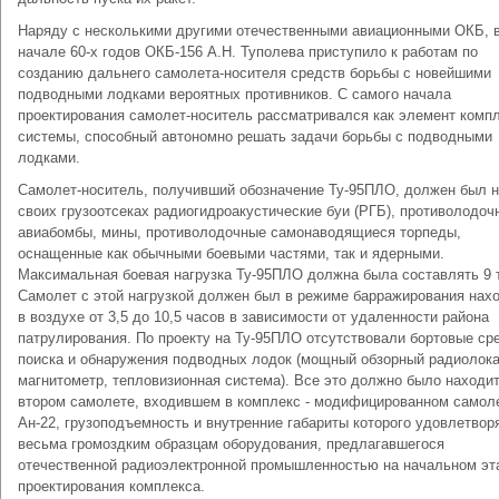
Наряду с несколькими другими отечественными авиационными ОКБ, 
начале 60-х годов ОКБ-156 А.Н. Туполева приступило к работам по
созданию дальнего самолета-носителя средств борьбы с новейшими
подводными лодками вероятных противников. С самого начала
проектирования самолет-носитель рассматривался как элемент комп
системы, способный автономно решать задачи борьбы с подводными
лодками.
Самолет-носитель, получивший обозначение Ту-95ПЛО, должен был н
своих грузоотсеках радиогидроакустические буи (РГБ), противолодоч
авиабомбы, мины, противолодочные самонаводящиеся торпеды,
оснащенные как обычными боевыми частями, так и ядерными.
Максимальная боевая нагрузка Ту-95ПЛО должна была составлять 9 
Самолет с этой нагрузкой должен был в режиме барражирования нах
в воздухе от 3,5 до 10,5 часов в зависимости от удаленности района
патрулирования. По проекту на Ту-95ПЛО отсутствовали бортовые ср
поиска и обнаружения подводных лодок (мощный обзорный радиолока
магнитометр, тепловизионная система). Все это должно было находи
втором самолете, входившем в комплекс - модифицированном самол
Ан-22, грузоподъемность и внутренние габариты которого удовлетвор
весьма громоздким образцам оборудования, предлагавшегося
отечественной радиоэлектронной промышленностью на начальном эт
проектирования комплекса.