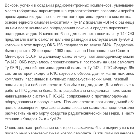
Вскоре, успехи в создании радиоэлектронных комплексов, уменьшени
массо-габаритных параметров и энергопотребления позволили перейт
проектированию дальнего самолетного противолодочного комплекса 
основе единого самолета-носителя - Ту-142 (изделие «ВП») с размещ
на нем всего комплекса оборудования поиска и средств поражения
подводных лодок. В качестве базы для самолета-носителя Ту-142 ОК
предлагало взять самолет дальней разведки и целеуказания Ту-95РЦ
который в этот период ОКБ-156 создавало по заказу ВМФ. Предложе
было принято. 28 февраля 1963 года вышло Постановление Совета
Министров СССР по дальнему самолетному противолодочному компл
Ту-142. ОКБ поручалось спроектировать и построить на базе самолет
Ту-95РЦ дальний противолодочный самолет Ту-142 с ППС «Беркут-95»
состав которой входили РЛС кругового обзора, датчик магнитных ано
комплекты пассивных и активных гидроакустических буев, газовый
анализатор) и набором средств борьбы с подлодками. Для обеспечен
работы ППС должна была быть разработана специальная пилотажно-
навигационная система ПНС-142, сопряженная с противолодочным
оборудованием и вооружением. Помимо средств противолодочной об
целью расширения диапазона использования самолета предполагало
разместить на его борту средства радиотехнической разведки, в част
станции «Квадрат-2» и «Куб-3».
Очень жесткие требования со стороны заказчика были выдвинуты к вз
посадочным характеристикам нового самолета. В эти годы командова