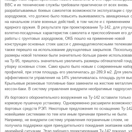
ВВС и их технические службы требовали практически от всех вновь
разрабатываемых боевых самолетов возможности эксплуатации с гру
аэродромов, что должно было повысить выживаемость авиационных 
на начальном этапе военных действий, в том числе и с применением
ядерного оружия. В результате при проектировании Ту-142, для улуч
взлетно-посадочных характеристик самолета и приспособления его д
работы с грунтовых аэродромов, ОКБ пошло на применение новой
конструкции основных стоек шасси с двенадцатиколесными тележкам
также перешло на использование двухщелевых закрылков. Поскольк
размеры новой тележки были значительно больше ранее использова
на Ту-95, пришлось значительно увеличить размеры обтекателей гон
уборку основных стоек. Само крыло было новым с современным набо
профилей, при этом площадь его увеличилась до 289,9 м2. Для увел
эффективности управления на 14% увеличивалась площадь руля вы
Крыльевые резиновые топливные баки заменили на жесткие металли
кессон-баки. В систему управления внедрили необратимые гидроусил
Из бортового оборонительного вооружения на Ту-142 оставили только
кормовую пушечную установку. Одновременно расширили возможнос
бортовых средств РЭП. Некоторые предложения по оснащению Ту-14
новейшими системами по тем или иным причинам приняты не были.
Например, не внедрили систему управления пограничным слоем, не
получила поддержки идея принудительного покидания экипажем каби
аварийной ситуации. Этап рабочего проектирования Ту-142 показал, ч