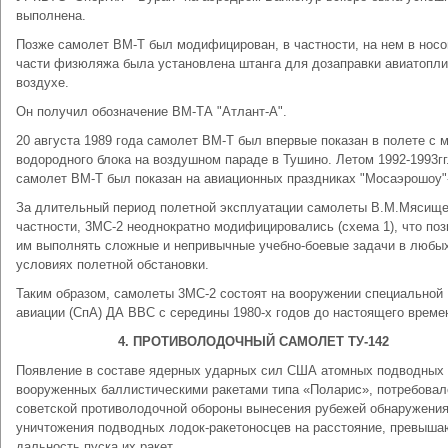
выполнена.
Позже самолет ВМ-Т был модифицирован, в частности, на нем в носо
части физюляжа была установлена штанга для дозаправки авиатопли
воздухе.
Он получил обозначение ВМ-ТА "Атлант-А".
20 августа 1989 года самолет ВМ-Т был впервые показан в полете с 
водородного блока на воздушном параде в Тушино. Летом 1992-1993гг
самолет ВМ-Т был показан на авиационных праздниках "Мосаэрошоу"-
За длительный период полетной эксплуатации самолеты В.М.Мясищев
частности, 3МС-2 неоднократно модифицировались (схема 1), что по
им выполнять сложные и непривычные учебно-боевые задачи в любы
условиях полетной обстановки.
Таким образом, самолеты 3МС-2 состоят на вооружении специальной
авиации (СпА) ДА ВВС с середины 1980-х годов до настоящего време
4. ПРОТИВОЛОДОЧНЫЙ САМОЛЕТ ТУ-142
Появление в составе ядерных ударных сил США атомных подводных 
вооруженных баллистическими ракетами типа «Поларис», потребовал
советской противолодочной обороны вынесения рубежей обнаружения
уничтожения подводных лодок-ракетоносцев на расстояние, превыш
дальность пуска их ракет.