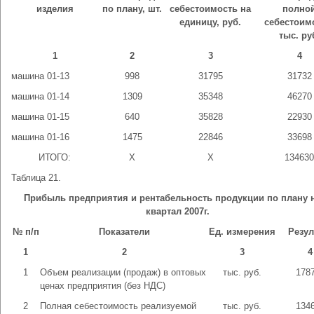
изделия
по плану, шт.
себестоимость на
полно
единицу, руб.
себестоим
тыс. ру
1
2
3
4
машина 01-13
998
31795
31732
машина 01-14
1309
35348
46270
машина 01-15
640
35828
22930
машина 01-16
1475
22846
33698
ИТОГО:
X
X
134630
Таблица 21.
Прибыль предприятия и рентабельность продукции по плану 
квартал 2007г.
№ п/п
Показатели
Ед. измерения
Резул
1
2
3
4
1
Объем реализации (продаж) в оптовых
тыс. руб.
178
ценах предприятия (без НДС)
2
Полная себестоимость реализуемой
тыс. руб.
134