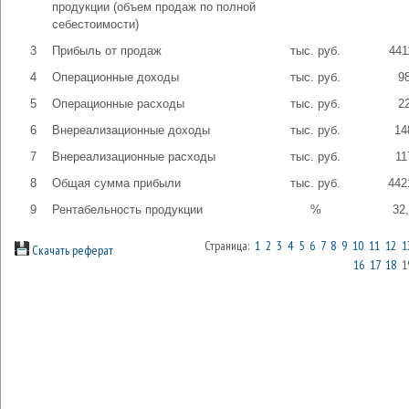
продукции (объем продаж по полной
себестоимости)
3
Прибыль от продаж
тыс. руб.
441
4
Операционные доходы
тыс. руб.
9
5
Операционные расходы
тыс. руб.
2
6
Внереализационные доходы
тыс. руб.
14
7
Внереализационные расходы
тыс. руб.
11
8
Общая сумма прибыли
тыс. руб.
442
9
Рентабельность продукции
%
32
Страница:
1
2
3
4
5
6
7
8
9
10
11
12
1
Скачать реферат
16
17
18
1