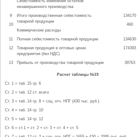
Себестоимость изменения остатков
незавершенного производства
9
Итого производственная себестоимость
134170
товарной продукции
10
460
Коммерческие расходы
11
Полная себестоимость товарной продукции
134630
12
Товарная продукция в оптовых ценах
174393
предприятия (без НДС)
13
Прибыль от производства товарной продукции
39763
Расчет таблицы №19
Ст. 1 = таб. 15 гр. 6
Ст. 2 = таб. 12 ст. всего
Ст. 3 = таб. 14 гр. 8 + соц. отч. НПГ (430 тыс. руб.).
Ст. 4 = таб. 14 гр. 10
Ст. 5 = таб. 14 гр. 12
Ст. 6 = ст.1 + ст. 2 + ст. 3 + ст. 4 + ст. 5
Ст. 7 = таб. 12 ст. 2 + соц. отч. НПГ = 1655 + 430 = 2085 тыс. руб.