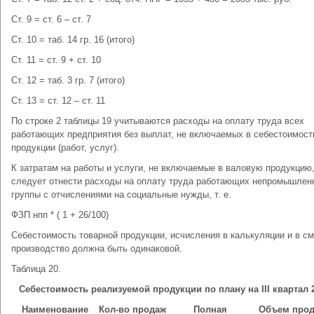
Ст. 9 = ст. 6 – ст. 7
Ст. 10 = таб. 14 гр. 16 (итого)
Ст. 11 = ст. 9 + ст. 10
Ст. 12 = таб. 3 гр. 7 (итого)
Ст. 13 = ст. 12 – ст. 11
По строке 2 таблицы 19 учитываются расходы на оплату труда всех
работающих предприятия без выплат, не включаемых в себестоимост
продукции (работ, услуг).
К затратам на работы и услуги, не включаемые в валовую продукцию
следует отнести расходы на оплату труда работающих непромышлен
группы с отчислениями на социальные нужды, т. е.
ФЗП нпп * ( 1 + 26/100)
Себестоимость товарной продукции, исчисления в калькуляции и в см
производство должна быть одинаковой.
Таблица 20.
Себестоимость реализуемой продукции по плану на
III
квартал
Наименование
Кол-во продаж
Полная
Объем прод