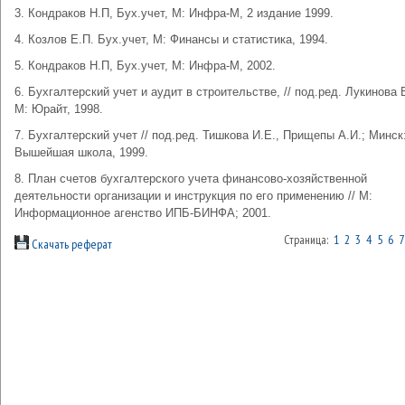
3. Кондраков Н.П, Бух.учет, М: Инфра-М, 2 издание 1999.
4. Козлов Е.П. Бух.учет, М: Финансы и статистика, 1994.
5. Кондраков Н.П, Бух.учет, М: Инфра-М, 2002.
6. Бухгалтерский учет и аудит в строительстве, // под.ред. Лукинова В
М: Юрайт, 1998.
7. Бухгалтерский учет // под.ред. Тишкова И.Е., Прищепы А.И.; Минск
Вышейшая школа, 1999.
8. План счетов бухгалтерского учета финансово-хозяйственной
деятельности организации и инструкция по его применению // М:
Информационное агенство ИПБ-БИНФА; 2001.
Страница:
1
2
3
4
5
6
7
Скачать реферат