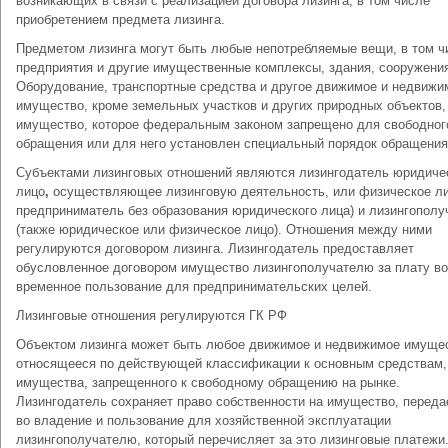
возникающих в связи с реализацией договора лизинга, в том числе
приобретением предмета лизинга.
Предметом лизинга могут быть любые непотребляемые вещи, в том ч
предприятия и другие имущественные комплексы, здания, сооружени
Оборудование, транспортные средства и другое движимое и недвижи
имущество, кроме земельных участков и других природных объектов,
имущество, которое федеральным законом запрещено для свободног
обращения или для него установлен специальный порядок обращения
Субъектами лизинговых отношений являются лизингодатель юридиче
лицо
,
осуществляющее лизинговую деятельность, или физическое л
предприниматель без образования юридического лица) и лизингополу
(также юридическое или физическое лицо). Отношения между ними
регулируются договором лизинга. Лизингодатель предоставляет
обусловленное договором имущество лизингополучателю за плату во
временное пользование для предпринимательских целей.
Лизинговые отношения регулируются ГК РФ
Объектом лизинга может быть любое движимое и недвижимое имуще
относящееся по действующей классификации к основным средствам,
имущества, запрещенного к свободному обращению на рынке.
Лизингодатель сохраняет право собственности на имущество, переда
во владение и пользование для хозяйственной эксплуатации
лизингополучателю, который перечисляет за это лизинговые платежи