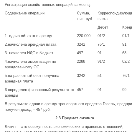
Регистрация хозяйственных операций за месяц.
Содержание операций
Сумма,
Корреспондирующ
тыс. руб.
счета
Дебет
Кред
1. сдача объекта в аренду
220 000
01/2
01/1
2.начислена арендная плата
3242
76/1
91
3. начислен НДС в бюджет
497
91
68
4.начислена амортизация по
2288
91/2
02/2
арендованному ОС
5.на расчетный счет получена
3242
51
76/1
арендная плата
6.определен финансовый результат от
457
91
99
аренды
В результате сдачи в аренду транспортного средства Газель, предпр
получен доход – 457 руб.
2.3 Предмет лизинга
Лизинг – это совокупность экономических и правовых отношений,