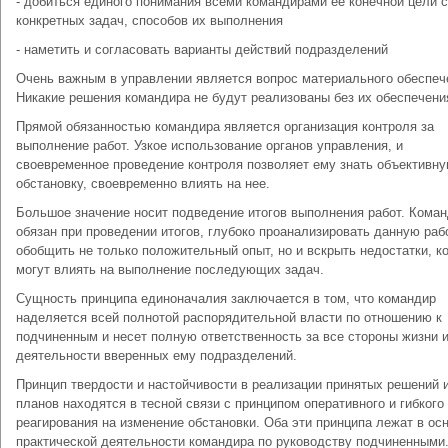
- добиться единого понимания всеми командирами ее конечной цели 
конкретных задач, способов их выполнения
- наметить и согласовать варианты действий подразделений
Очень важным в управлении является вопрос материального обеспеч
Никакие решения командира не будут реализованы без их обеспечени
Прямой обязанностью командира является организация контроля за
выполнение работ. Узкое использование органов управления, и
своевременное проведение контроля позволяет ему знать объективн
обстановку, своевременно влиять на нее.
Большое значение носит подведение итогов выполнения работ. Кома
обязан при проведении итогов, глубоко проанализировать данную раб
обобщить не только положительный опыт, но и вскрыть недостатки, к
могут влиять на выполнение последующих задач.
Сущность принципа единоначалия заключается в том, что командир
наделяется всей полнотой распорядительной власти по отношению к
подчиненным и несет полную ответственность за все стороны жизни 
деятельности вверенных ему подразделений.
Принцип твердости и настойчивости в реализации принятых решений 
планов находятся в тесной связи с принципом оперативного и гибкого
реагирования на изменение обстановки. Оба эти принципа лежат в ос
практической деятельности командира по руководству подчиненными