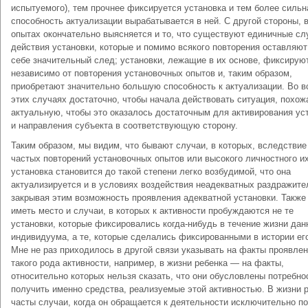
испытуемого), тем прочнее фиксируется установка и тем более сильн
способность актуализации вырабатывается в ней. С другой стороны, 
опытах окончательно выясняется и то, что существуют единичные сл
действия установки, которые и помимо всякого повторения оставляют
себе значительный след; установки, лежащие в их основе, фиксирую
независимо от повторения установочных опытов и, таким образом,
приобретают значительно большую способность к актуализации. Во в
этих случаях достаточно, чтобы начала действовать ситуация, похож
актуальную, чтобы это оказалось достаточным для активирования ус
и направления субъекта в соответствующую сторону.
Таким образом, мы видим, что бывают случаи, в которых, вследствие
частых повторений установочных опытов или высокого личностного их
установка становится до такой степени легко возбудимой, что она
актуализируется и в условиях воздействия неадекватных раздражите
закрывая этим возможность проявления адекватной установки. Также
иметь место и случаи, в которых к активности пробуждаются не те
установки, которые фиксировались когда-нибудь в течение жизни дан
индивидуума, а те, которые сделались фиксированными в истории ег
Мне не раз приходилось в другой связи указывать на факты проявле
такого рода активности, например, в жизни ребенка — на факты,
относительно которых нельзя сказать, что они обусловлены потребн
получить именно средства, реализуемые этой активностью. В жизни 
часты случаи, когда он обращается к деятельности исключительно по