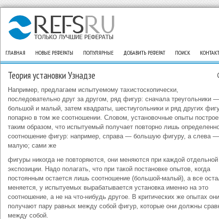
ГЛАВНАЯ
НОВЫЕ РЕФЕРАТЫ
ПОПУЛЯРНЫЕ
ДОБАВИТЬ РЕФЕРАТ
ПОИСК
КОНТАК
Теория установки Узнадзе
Например, предлагаем испытуемому тахистоскопически,
последовательно друг за другом, ряд фигур: сначала треугольники 
большой и малый, затем квадраты, шестиугольники и ряд других фиг
попарно в том же соотношении. Словом, установочные опыты постро
таким образом, что испытуемый получает повторно лишь определенн
соотношение фигур: например, справа — большую фигуру, а слева —
малую; сами же
фигуры никогда не повторяются, они меняются при каждой отдельной
экспозиции. Надо полагать, что при такой постановке опытов, когда
постоянным остается лишь соотношение (большой-малый), а все ост
меняется, у испытуемых вырабатывается установка именно на это
соотношение, а не на что-нибудь другое. В критических же опытах он
получают пару равных между собой фигур, которые они должны срав
между собой.