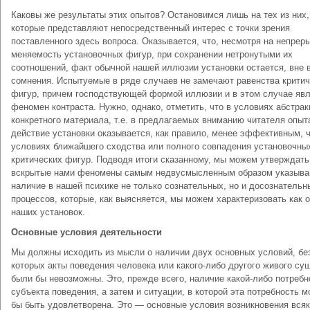
Каковы же результаты этих опытов? Остановимся лишь на тех из них,
которые представляют непосредственный интерес с точки зрения
поставленного здесь вопроса. Оказывается, что, несмотря на непрер
меняемость установочных фигур, при сохранении нетронутыми их
соотношений, факт обычной нашей иллюзии установки остается, вне 
сомнения. Испытуемые в ряде случаев не замечают равенства крити
фигур, причем господствующей формой иллюзии и в этом случае яв
феномен контраста. Нужно, однако, отметить, что в условиях абстрак
конкретного материала, т.е. в предлагаемых вниманию читателя опыт
действие установки оказывается, как правило, менее эффективным, 
условиях ближайшего сходства или полного совпадения установочны
критических фигур. Подводя итоги сказанному, мы можем утверждать
вскрытые нами феномены самым недвусмысленным образом указыва
наличие в нашей психике не только сознательных, но и досознательн
процессов, которые, как выясняется, мы можем характеризовать как 
наших установок.
Основные условия деятельности
Мы должны исходить из мысли о наличии двух основных условий, бе
которых акты поведения человека или какого-либо другого живого су
были бы невозможны. Это, прежде всего, наличие какой-либо потребн
субъекта поведения, а затем и ситуации, в которой эта потребность м
бы быть удовлетворена. Это — основные условия возникновения всяк