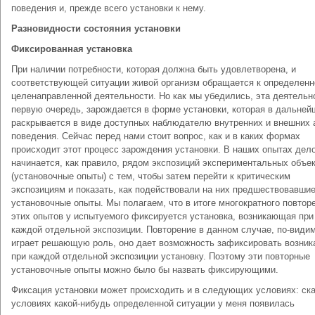
поведения и, прежде всего установки к нему.
Разновидности состояния установки
Фиксированная установка
При наличии потребности, которая должна быть удовлетворена, и
соответствующей ситуации живой организм обращается к определенн
целенаправленной деятельности. Но как мы убедились, эта деятельно
первую очередь, зарождается в форме установки, которая в дальне
раскрывается в виде доступных наблюдателю внутренних и внешних 
поведения. Сейчас перед нами стоит вопрос, как и в каких формах
происходит этот процесс зарождения установки. В наших опытах дел
начинается, как правило, рядом экспозиций экспериментальных объе
(установочные опыты) с тем, чтобы затем перейти к критическим
экспозициям и показать, как подействовали на них предшествовавши
установочные опыты. Мы полагаем, что в итоге многократного повтор
этих опытов у испытуемого фиксируется установка, возникающая при
каждой отдельной экспозиции. Повторение в данном случае, по-види
играет решающую роль, оно дает возможность зафиксировать возн
при каждой отдельной экспозиции установку. Поэтому эти повторные
установочные опыты можно было бы назвать фиксирующими.
Фиксация установки может происходить и в следующих условиях: ск
условиях какой-нибудь определенной ситуации у меня появилась