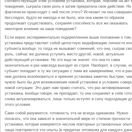
соответствующая этим условиям установка, которая, повлияв на акт 
поведения, сыграла свою роль и затем прекратила свое действие. Но
фактически происходит с ней после этого? Исчезает ли она совершен
бесследно, будто ее никогда и не было, или она каким-то образом
продолжает существовать, сохраняя способность все же оказывать
некоторое влияние на наше поведение?
Если верно экспериментально подкрепленное выше положение о том,
установка представляет собой целостную модификацию личности ил
субъекта вообще, то тогда не вызывает сомнений, что она, сыграв св
роль, сейчас же должна уступить место другой, новой, актуально
действующей установке. Но это еще не значит, что она-то сама
окончательно и раз навсегда выходит из строя. Наоборот, в случае, е
субъект попадает в ту же ситуацию с теми же намерениями, что и ран
нем должна возобновиться и прежняя установка заметно быстрее, че
нужно было бы для возникновения новой установки в условиях совер
новой ситуации. Это дает нам право считать, что раз активированная
установка, вообще говоря, не пропадает, то она сохраняет в себе гот
снова актуализироваться, лишь только вступят в силу подходящие д
этого условия.
Само собой разумеется, готовность эта не всегда одинакова. Нужно
полагать, что она зависит в значительной мере от степени прочности
установки, которая измеряется числом повторных установочных опыт
чаще повторяются эти опыты (в пределах оптимума для каждого данн