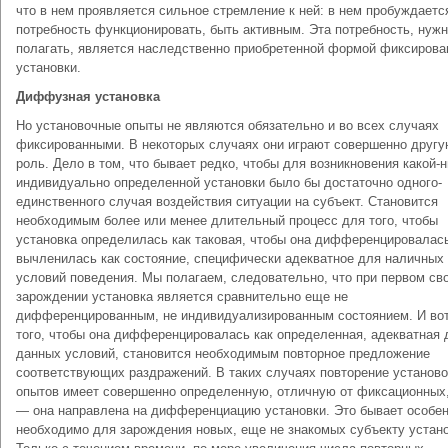
что в нем проявляется сильное стремление к ней: в нем пробуждаетс
потребность функционировать, быть активным. Эта потребность, нуж
полагать, является наследственно приобретенной формой фиксирова
установки.
Диффузная установка
Но установочные опыты не являются обязательно и во всех случаях
фиксированными. В некоторых случаях они играют совершенно друг
роль. Дело в том, что бывает редко, чтобы для возникновения какой-
индивидуально определенной установки было бы достаточно одного-
единственного случая воздействия ситуации на субъект. Становится
необходимым более или менее длительный процесс для того, чтобы
установка определилась как таковая, чтобы она дифференцировалас
вычленилась как состояние, специфически адекватное для наличных
условий поведения. Мы полагаем, следовательно, что при первом св
зарождении установка является сравнительно еще не
дифференцированным, не индивидуализированным состоянием. И во
того, чтобы она дифференцировалась как определенная, адекватная 
данных условий, становится необходимым повторное предложение
соответствующих раздражений. В таких случаях повторение установ
опытов имеет совершенно определенную, отличную от фиксационных
— она направлена на дифференциацию установки. Это бывает особе
необходимо для зарождения новых, еще не знакомых субъекту устано