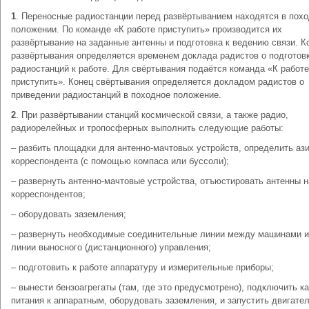
1
. Переносные радиостанции перед развёртыванием находятся в пох
положении. По команде «К работе приступить» производится их
развёртывание на заданные антенны и подготовка к ведению связи. К
развёртывания определяется временем доклада радистов о подготов
радиостанций к работе. Для свёртывания подаётся команда «К работе
приступить». Конец свёртывания определяется докладом радистов о
приведении радиостанций в походное положение.
2
. При развёртывании станций космической связи, а также радио,
радиорелейных и тропосферных выполнить следующие работы:
– разбить площадки для антенно-мачтовых устройств, определить аз
корреспондента (с помощью компаса или буссоли);
– развернуть антенно-мачтовые устройства, отъюстировать антенны н
корреспондентов;
– оборудовать заземления;
– развернуть необходимые соединительные линии между машинами 
линии выносного (дистанционного) управления;
– подготовить к работе аппаратуру и измерительные приборы;
– вынести бензоагрегаты (там, где это предусмотрено), подключить к
питания к аппаратным, оборудовать заземления, и запустить двигател