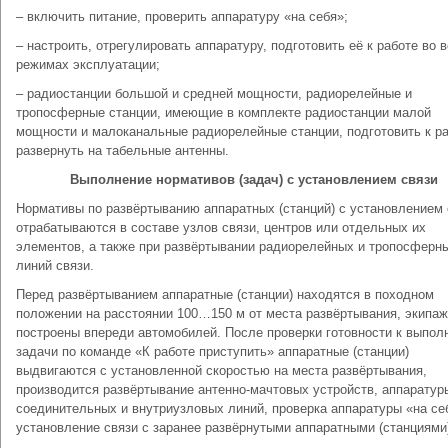
– включить питание, проверить аппаратуру «на себя»;
– настроить, отрегулировать аппаратуру, подготовить её к работе во 
режимах эксплуатации;
– радиостанции большой и средней мощности, радиорелейные и
тропосферные станции, имеющие в комплекте радиостанции малой
мощности и малоканальные радиорелейные станции, подготовить к ра
развернуть на табельные антенны.
Выполнение нормативов (задач) с установлением связи
Нормативы по развёртыванию аппаратных (станций) с установлением 
отрабатываются в составе узлов связи, центров или отдельных их
элементов, а также при развёртывании радиорелейных и тропосферн
линий связи.
Перед развёртыванием аппаратные (станции) находятся в походном
положении на расстоянии 100…150 м от места развёртывания, экипа
построены впереди автомобилей. После проверки готовности к выпо
задачи по команде «К работе приступить» аппаратные (станции)
выдвигаются с установленной скоростью на места развёртывания,
производится развёртывание антенно-мачтовых устройств, аппаратур
соединительных и внутриузловых линий, проверка аппаратуры «на се
установление связи с заранее развёрнутыми аппаратными (станциями