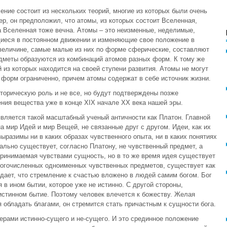
чение состоит из нескольких теорий, многие из которых были очень
ер, он предположил, что атомы, из которых состоит Вселенная,
а Вселенная тоже вечна. Атомы – это неизменные, неделимые,
иеся в постоянном движении и изменяющие свое положение в
 величине, самые малые из них по форме сферические, составляют
дметы образуются из комбинаций атомов разных форм. К тому же
 из которых находится на своей ступени развития. Атомы не могут
форм ограниченно, причем атомы содержат в себе источник жизни.
орическую роль и не все, но будут подтверждены позже
ния вещества уже в конце XIX начале XX века нашей эры.
ляется такой масштабный ученый античности как Платон. Главной
а мир Идей и мир Вещей, не связанные друг с другом. Идеи, как их
разимы ни в каких образах чувственного опыта, ни в каких понятиях
еально существует, согласно Платону, не чувственный предмет, а
принимаемая чувствами сущность, но в то же время идея существует
ногочисленных одноименных чувственных предметов, существует как
дает, что стремление к счастью вложено в людей самим богом. Бог
 в ином бытии, которое уже не истинно. С другой стороны,
 истинном бытие. Поэтому человек влечется к божеству. Желая
я обладать благами, он стремится стать причастным к сущности бога.
рами истинно-сущего и не-сущего. И это срединное положение