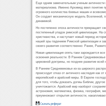
Еще одним замечательным ученым античности 
материализма. Именно Архимед ввел понятие пр
огромного количества боевых машин и всевозмо
Он создает механическую модель Вселенной, п
динамикой.
Но постепенно эпоха античности прекращает св
постепенный упадок римской цивилизации. На с
христианства, и наступает новый период истори
нашей эры падением Римской цивилизации и зав
своего развития соответственно: Ранее, Разви
Новая цивилизация опять-таки зарождается все 
освоения реальности. В Раннем Средневековье 
церковной доктрины, но позднее развитие всей 
В Раннем Средневековье из-за широкого распро
происходит отказ от античного наследия как от
европейский и арабский миры. В Европе господ
для того, чтобы доказать догмы Библии, другое
уничтожается. Арабский мир наоборот сохраняет
астрономия, математика, физика, география, м
преумножают открытия античности, накапливаю
Скачать реферат