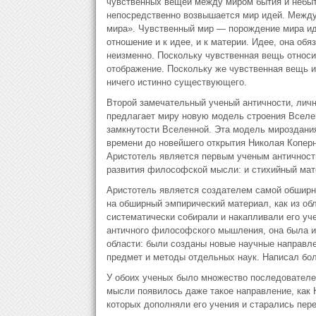
чувственных вещей между миром бытия и небыт
непосредственно возвышается мир идей. Между
мира». Чувственный мир — порождение мира ид
отношение и к идее, и к материи. Идее, она обяз
неизменно. Поскольку чувственная вещь относит
отображение. Поскольку же чувственная вещь им
ничего истинно существующего.
Второй замечательный ученый античности, лично
предлагает миру новую модель строения Вселен
замкнутости Вселенной. Эта модель мироздания
времени до новейшего открытия Николая Коперн
Аристотель является первым ученым античности
развития философской мысли: и стихийный мат
Аристотель является создателем самой обширн
на обширный эмпирический материал, как из обл
систематически собирали и накапливали его уче
античного философского мышления, она была и
области: были созданы новые научные направле
предмет и методы отдельных наук. Написал бол
У обоих ученых было множество последователе
мысли появилось даже такое направление, как 
которых дополняли его учения и старались пер