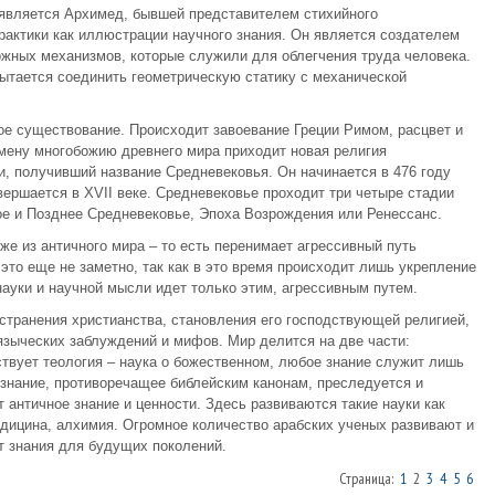
является Архимед, бывшей представителем стихийного
актики как иллюстрации научного знания. Он является создателем
жных механизмов, которые служили для облегчения труда человека.
ытается соединить геометрическую статику с механической
ое существование. Происходит завоевание Греции Римом, расцвет и
мену многобожию древнего мира приходит новая религия
и, получивший название Средневековья. Он начинается в 476 году
ершается в XVII веке. Средневековье проходит три четыре стадии
тое и Позднее Средневековье, Эпоха Возрождения или Ренессанс.
же из античного мира – то есть перенимает агрессивный путь
это еще не заметно, так как в это время происходит лишь укрепление
науки и научной мысли идет только этим, агрессивным путем.
странения христианства, становления его господствующей религией,
 языческих заблуждений и мифов. Мир делится на две части:
ствует теология – наука о божественном, любое знание служит лишь
 знание, противоречащее библейским канонам, преследуется и
 античное знание и ценности. Здесь развиваются такие науки как
едицина, алхимия. Огромное количество арабских ученых развивают и
т знания для будущих поколений.
Страница:
1
2
3
4
5
6