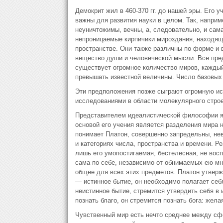
Демокрит жил в 460-370 гг. до нашей эры. Его у
важны для развития науки в целом. Так, наприм
неуничтожимы, вечны, а, следовательно, и сам
непроницаемые кирпичики мироздания, находящ
пространстве. Они также различны по форме и
вещество души и человеческой мысли. Все пре
существует огромное количество миров, каждый
превышать известной величины. Число базовых 
Эти предположения позже сыграют огромную ист
исследованиями в области молекулярного строе
Представителем идеалистической философии яв
основой его учения является разделения мира н
понимает Платон, совершенно запредельны, невы
и категориях числа, пространства и времени. Р
лишь его умопостигаемая, бестелесная, не вос
сама по себе, независимо от обнимаемых ею м
общее для всех этих предметов. Платон утверж
— истинное бытие, он необходимо полагает себя
неистинное бытие, стремится утвердить себя в
познать благо, он стремится познать бога: жела
Чувственный мир есть нечто среднее между сфе