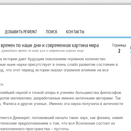
ДОБАВИТЬ РЕФЕРАТ
ПОИСК
КОНТАКТЫ
 времен по наши дни и современная картина мира
Страница
2
я с древнейших времен по наши дни и современная картина мира
а истории дает будущим поколениям огромное количество
ые ныне науки присутствует в очень слабо развитом состоянии в
д, что этот период истории оказал огромное влияние на все
сь
ажнейшей наукой и точкой опоры в учениях большинства философов.
делов математики, разработанные именно античными авторами. Так
, Фалеса и других ученых. Именно эта наука получила в античности
яется Демокрит, положивший начало таких наук, как физика, химия
тическим предположением о том, что вся Вселенная состоит из
заполненного пространства – пустоты.