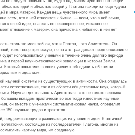
ия не следует понимать так, будто над миром чувственных вещей
 областью идей и областью вещей у Платона находится еще «душа
ей и мира материи. Каждая вещь чувственного мира имеет
ана всем, что в ней относится к бытию, — всем, что в ней вечно,
ся к своей идее, она есть ее несовершенное, искаженное
еет отношение к матери», она причастна к небытию, в ней нет
сть столь же масштабная, что и Платон, - это Аристотель. Он
ной, тоже геоцентрическую, но на этот раз делает предположение о
 будет использоваться учеными в течение очень долгого периода
ика и первой научно-технической революции в истории Земли.
. Который попытался в своих учениях объединить обе ветви
ериализм и идеализм.
ой научной системы из существующих в античности. Она опиралась
асти естествознания, так и из области общественных наук, который
ники. Научная деятельность Аристотеля - это не только вершина
 большим вкладом практически во все тогда известные научные
ния, он вместе с учениками систематизировал науки, определил
ее 150 научных трудов и трактатов.
й, поддерживающих и развивающих их учения и идеи. В античной
Неоплатония, состоящее из последователей Платона, многие из
еосмыслить картину мира, им созданную.