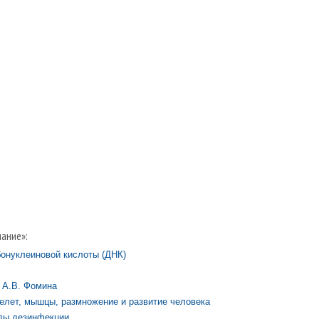
ание»:
бонуклеиновой кислоты (ДНК)
 А.В. Фомина
елет, мышцы, размножение и развитие человека
ды дезинфекции