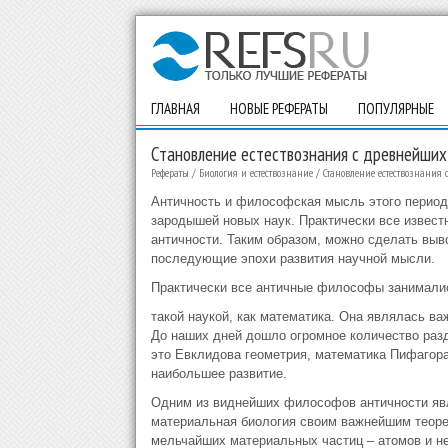
ГЛАВНАЯ
НОВЫЕ РЕФЕРАТЫ
ПОПУЛЯРНЫЕ
Становление естествознания с древнейших
Рефераты
/
Биология и естествознание
/
Становление естествознани
Античность и философская мысль этого период
зародышей новых наук. Практически все известн
античности. Таким образом, можно сделать выво
последующие эпохи развития научной мысли.
Практически все античные философы занимали
такой наукой, как математика. Она являлась в
До наших дней дошло огромное количество раз
это Евклидова геометрия, математика Пифагора
наибольшее развитие.
Одним из виднейших философов античности явл
материальная биология своим важнейшим теоре
мельчайших материальных частиц – атомов и не