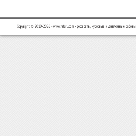
Copyright © 2010-2026 - www.refsru.com - рефераты, курсовые и дипломные работы