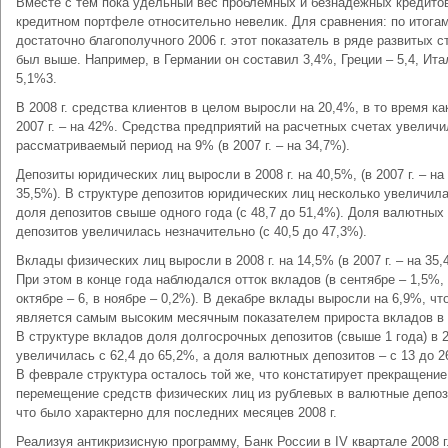
Вместе с тем пока удельный вес проблемных и безнадежных кредито
кредитном портфеле относительно невелик. Для сравнения: по итога
достаточно благополучного 2006 г. этот показатель в ряде развитых с
был выше. Например, в Германии он составил 3,4%, Греции – 5,4, Ита
5,1%3.
В 2008 г. средства клиентов в целом выросли на 20,4%, в то время ка
2007 г. – на 42%. Средства предприятий на расчетных счетах увеличи
рассматриваемый период на 9% (в 2007 г. – на 34,7%).
Депозиты юридических лиц выросли в 2008 г. на 40,5%, (в 2007 г. – на
35,5%). В структуре депозитов юридических лиц несколько увеличил
доля депозитов свыше одного года (с 48,7 до 51,4%). Доля валютных
депозитов увеличилась незначительно (с 40,5 до 47,3%).
Вклады физических лиц выросли в 2008 г. на 14,5% (в 2007 г. – на 35,
При этом в конце года наблюдался отток вкладов (в сентябре – 1,5%,
октябре – 6, в ноябре – 0,2%). В декабре вклады выросли на 6,9%, чт
является самым высоким месячным показателем прироста вкладов в 2
В структуре вкладов доля долгосрочных депозитов (свыше 1 года) в 2
увеличилась с 62,4 до 65,2%, а доля валютных депозитов – с 13 до 2
В феврале структура осталось той же, что констатирует прекращение
перемещение средств физических лиц из рублевых в валютные депоз
что было характерно для последних месяцев 2008 г.
Реализуя антикризисную программу, Банк России в IV квартале 2008 г