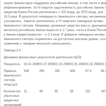
оказал финансовую поддержку российским банкам, в том числе в фо
рефинансирования. За IV квартал задолженность российских банков 
кредитам Банка России увеличилась с 233 млрд. до 3370 млрд. руб., 
14,5 раза. В результате ликвидность банковского сектора, несомненно
улучшилась. Заметно увеличились в IV квартале ликвидные активы
банковского сектора. Например, денежные средства (касса, драгоцен
металлы) российских банков выросли в 1,7 раза, счета в Банке России
в банках-корреспондентах – в 2,4 раза. В феврале ликвидные активы
банковского сектора сохранялись на достаточно высоком уровне, хот
сравнению с январем несколько уменьшились.
Таблица 3.4
Динамика финансовых результатов деятельности[22]
Показатель
01.01.2008
01.07.2008
01.10.2008
01.01.2009
01.02.2009
01.
Прибыль
508
285
355
409
67,4
66,
банковского
сектора,
млрд руб.
Количество
11
49
65
56
201
197
убыточных
кредитных
организаций