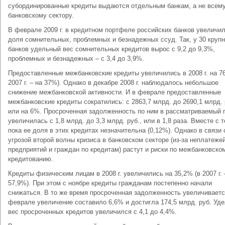
субординированные кредиты выдаются отдельным банкам, а не всем
банковскому сектору.
В феврале 2009 г. в кредитном портфеле российских банков увеличи
доля сомнительных, проблемных и безнадежных ссуд. Так, у 30 круп
банков удельный вес сомнительных кредитов вырос с 9,2 до 9,3%,
проблемных и безнадежных – с 3,4 до 3,9%.
Предоставленные межбанковские кредиты увеличились в 2008 г. на 7
2007 г. – на 37%). Однако в декабре 2008 г. наблюдалось небольшое
снижение межбанковской активности. И в феврале предоставленные
межбанковские кредиты сократились: с 2863,7 млрд. до 2690,1 млрд. 
или на 6%. Просроченная задолженность по ним в рассматриваемый 
увеличилась с 1,8 млрд. до 3,3 млрд. руб., или в 1,8 раза. Вместе с 
пока ее доля в этих кредитах незначительна (0,12%). Однако в связи 
угрозой второй волны кризиса в банковском секторе (из-за неплатеже
предприятий и граждан по кредитам) растут и риски по межбанковско
кредитованию.
Кредиты физическим лицам в 2008 г. увеличились на 35,2% (в 2007 г. 
57,9%). При этом с ноябре кредиты гражданам постепенно начали
снижаться. В то же время просроченная задолженность увеличиваетс
феврале увеличение составило 6,6% и достигла 174,5 млрд. руб. Уд
вес просроченных кредитов увеличился с 4,1 до 4,4%.