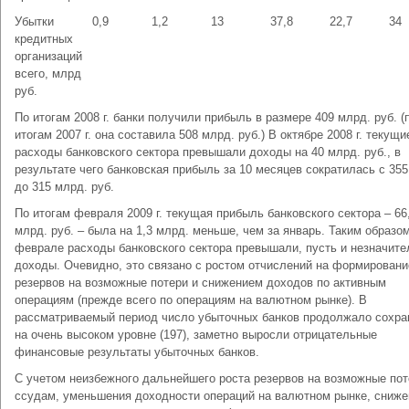
Убытки
0,9
1,2
13
37,8
22,7
34
кредитных
организаций
всего, млрд
руб.
По итогам 2008 г. банки получили прибыль в размере 409 млрд. руб. (
итогам 2007 г. она составила 508 млрд. руб.) В октябре 2008 г. текущи
расходы банковского сектора превышали доходы на 40 млрд. руб., в
результате чего банковская прибыль за 10 месяцев сократилась с 355
до 315 млрд. руб.
По итогам февраля 2009 г. текущая прибыль банковского сектора – 66
млрд. руб. – была на 1,3 млрд. меньше, чем за январь. Таким образом
феврале расходы банковского сектора превышали, пусть и незначите
доходы. Очевидно, это связано с ростом отчислений на формировани
резервов на возможные потери и снижением доходов по активным
операциям (прежде всего по операциям на валютном рынке). В
рассматриваемый период число убыточных банков продолжало сохра
на очень высоком уровне (197), заметно выросли отрицательные
финансовые результаты убыточных банков.
С учетом неизбежного дальнейшего роста резервов на возможные пот
ссудам, уменьшения доходности операций на валютном рынке, сниже