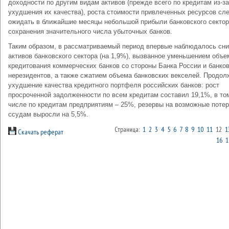
доходности по другим видам активов (прежде всего по кредитам из-за
ухудшения их качества), роста стоимости привлеченных ресурсов сл
ожидать в ближайшие месяцы небольшой прибыли банковского сектор
сохранения значительного числа убыточных банков.
Таким образом, в рассматриваемый период впервые наблюдалось сн
активов банковского сектора (на 1,9%), вызванное уменьшением объе
кредитования коммерческих банков со стороны Банка России и банков
нерезидентов, а также сжатием объема банковских векселей. Продо
ухудшение качества кредитного портфеля российских банков: рост
просроченной задолженности по всем кредитам составил 19,1%, в то
числе по кредитам предприятиям – 25%, резервы на возможные потер
ссудам выросли на 5,5%.
Страница:
1
2
3
4
5
6
7
8
9
10
11
12
1
Скачать реферат
16
1