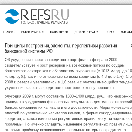
ГЛАВНАЯ
НОВЫЕ РЕФЕРАТЫ
ПОПУЛЯРНЫЕ
ДОБАВИТЬ РЕФЕРАТ
ПОИСК
КОНТАК
Принципы построения, элементы, перспективы развития
банковской системы РФ
Об ухудшении качества кредитного портфеля в феврале 2009 г.
свидетельствует и рост резервов на возможные потери по ссудам
банковского сектора как в абсолютном выражении (с 1013 млрд. до 10
млрд. руб.), так и по отношению ко всем кредитам (с 4,8 до 5,1%). С 
2008 г. резервы увеличились в 1,6 раза и с учетом имеющейся тенде
ухудшения качества кредитного портфеля к концу первого п
олугодия 2009 г. могут составить 1300–1400 млрд. руб., что неизбежн
приведет к ухудшению финансовых результатов деятельности россий
банков, снижению их капитала и его достаточности. Меры монетарны
властей по увеличению капиталов банков, в форме субординированн
кредитов, а также изменение регулятивных правил могут сгладить ос
проблемы. Но именно сгладить, изменение регулятивных правил лиш
отсрочит проблему возникновения реальных потерь по кредитам, а