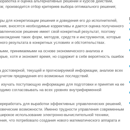
зработка и оценка альтернативных решений и курсов действий,
в; производится отбор критериев выбора оптимального решения;
ы для конкретизации решения и доведения его до исполнителей,
ния, вносятся необходимые коррективы и дается оценка полученного
авленческое решение имеет свой конкретный результат, поэтому
ахождение таких форм, методов, средств и инструментов, которые
ого результата в конкретных условиях и обстоятельствах.
ными, принимаемыми на основе экономического анализа и
орые, хотя и экономят время, но содержит в себе вероятность ошибок
достоверной, текущей и прогнозируемой информации, анализе всех
 учетом предвидения его возможных последствий.
е изучать поступающую информацию для подготовки и принятия на ее
ходимо согласовывать на всех уровнях внутрифирменной
ереработать для выработки эффективных управленческих решений,
еловеческие возможности. Именно трудности управления современным
ирокое использование электронно-вычислительной техники,
ния, что потребовало создания нового математического аппарата и