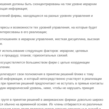
решения должны быть сконцентрированы на том уровне иерархии
ующая информация;
елений фирмы, находящихся на разных уровнях управления и
ересы и возможности тех уровней управления, на которые будет
нтересованы в его реализации;
отношениях в иерархии управления, жесткая дисциплина, высокая
е.
т использование следующих факторов: иерархии; целевых
и процедур; планов; горизонтальных связей.
й осуществляется большинством фирм с целью координации
влении.
елегируют свои полномочия в принятии решений ближе к тому
й информации, и который непосредственно участвует в реализации
при принятии решений предпочитают не вступать в прямые контакты
дин иерархический уровень, ниже, чтобы не нарушать принцип
групп в принятии решений в американских фирмах довольно широко
ся обычно на временной основе. Их члены отбираются из различных
здания таких групп является использование специальных знаний и