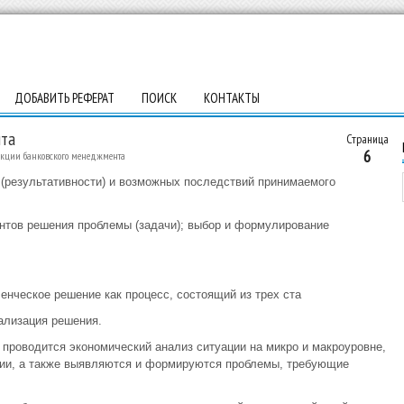
ДОБАВИТЬ РЕФЕРАТ
ПОИСК
КОНТАКТЫ
нта
Страница
6
нкции банковского менеджмента
(результативности) и возможных последствий принимаемого
нтов решения проблемы (задачи); выбор и формулирование
нческое решение как процесс, состоящий из трех ста
еализация решения.
 проводится экономический анализ ситуации на микро и макроуровне,
ии, а также выявляются и формируются проблемы, требующие