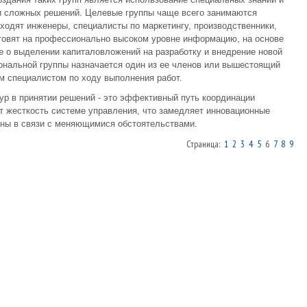
 и сложных решений. Целевые группы чаще всего занимаются
входят инженеры, специалисты по маркетингу, производственники,
товят на профессионально высоком уровне информацию, на основе
 о выделении капиталовложений на разработку и внедрение новой
нальной группы назначается один из ее членов или вышестоящий
м специалистом по ходу выполнения работ.
р в принятии решений - это эффективный путь координации
т жесткость системе управления, что замедляет инновационные
аны в связи с меняющимися обстоятельствами.
Страница:
1
2
3
4
5
6
7
8
9