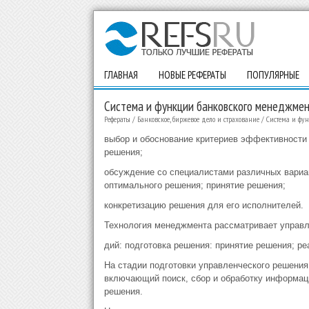
ГЛАВНАЯ
НОВЫЕ РЕФЕРАТЫ
ПОПУЛЯРНЫЕ
Система и функции банковского менеджме
Рефераты
/
Банковское, биржевое дело и страхование
/
Система и фу
выбор и обоснование критериев эффективности 
решения;
обсуждение со специалистами различных вариа
оптимального решения; принятие решения;
конкретизацию решения для его исполнителей.
Технология менеджмента рассматривает управле
дий: подготовка решения: принятие решения; р
На стадии подготовки управленческого решения
включающий поиск, сбор и обработку информац
решения.