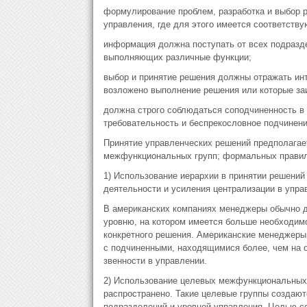
формулирование проблем, разработка и выбор 
управления, где для этого имеется соответств
информация должна поступать от всех подразд
выполняющих различные функции;
выбор и принятие решения должны отражать инт
возложено выполнение решения или которые заи
должна строго соблюдаться соподчиненность в 
требовательность и беспрекословное подчинени
Принятие управленческих решений предполагае
межфункциональных групп; формальных правил 
1) Использование иерархии в принятии решени
деятельности и усиления централизации в упра
В американских компаниях менеджеры обычно д
уровню, на котором имеется больше необходимо
конкретного решения. Американские менеджеры 
с подчиненными, находящимися более, чем на о
звенности в управлении.
2) Использование целевых межфункциональных 
распространено. Такие целевые группы создают
подразделений и уровней управления. Целью со