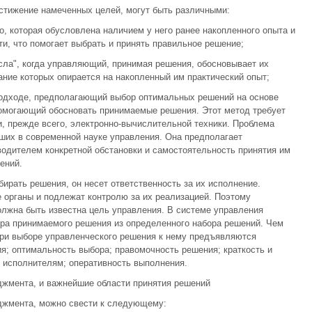
стижение намеченных целей, могут быть различными:
о, которая обусловлена наличием у него ранее накопленного опыта и
и, что помогает выбрать и принять правильное решение;
ысла", когда управляющий, принимая решения, обосновывает их
ние которых опирается на накопленный им практический опыт;
 подходе, предполагающий выбор оптимальных решений на основе
омогающий обосновать принимаемые решения. Этот метод требует
, прежде всего, электронно-вычислительной техники. Проблема
ших в современной науке управления. Она предполагает
одителем конкретной обстановки и самостоятельность принятия им
ений.
ирать решения, он несет ответственность за их исполнение.
 органы и подлежат контролю за их реализацией. Поэтому
лжна быть известна цель управления. В системе управления
ра принимаемого решения из определенного набора решений. Чем
ри выборе управленческого решения к нему предъявляются
; оптимальность выбора; правомочность решения; краткость и
к исполнителям; оперативность выполнения.
джмента, и важнейшие области принятия решений
джмента, можно свести к следующему: