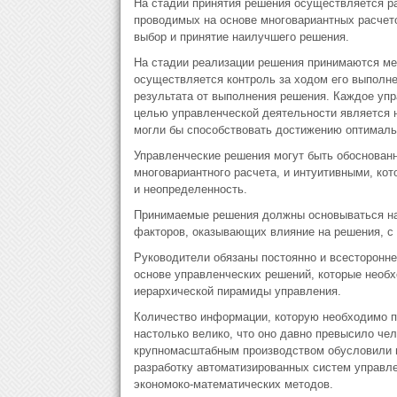
На стадии принятия решения осуществляется ра
проводимых на основе многовариантных расчето
выбор и принятие наилучшего решения.
На стадии реализации решения принимаются мер
осуществляется контроль за ходом его выполне
результата от выполнения решения. Каждое упр
целью управленческой деятельности является н
могли бы способствовать достижению оптимальн
Управленческие решения могут быть обоснован
многовариантного расчета, и интуитивными, кот
и неопределенность.
Принимаемые решения должны основываться на 
факторов, оказывающих влияние на решения, с
Руководители обязаны постоянно и всесторонн
основе управленческих решений, которые необ
иерархической пирамиды управления.
Количество информации, которую необходимо п
настолько велико, что оно давно превысило ч
крупномасштабным производством обусловили ш
разработку автоматизированных систем управле
экономоко-математических методов.