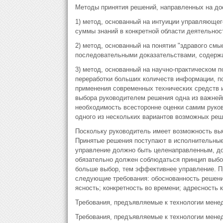
Методы принятия решений, направленных на до
1) метод, основанный на интуиции управляющег
суммы знаний в конкретной области деятельност
2) метод, основанный на понятии "здравого см
последовательными доказательствами, содержа
3) метод, основанный на научно-практическом
переработки больших количеств информации, п
применения современных технических средств и
выбора руководителем решения одна из важней
необходимость всесторонне оценки самим руков
одного из нескольких вариантов возможных реш
Поскольку руководитель имеет возможность выб
Принятые решения поступают в исполнительные
управление должно быть целенаправленным, до
обязательно должен соблюдаться принцип выбо
больше выбор, тем эффективнее управление. П
следующие требования: обоснованность решения
ясность; конкретность во времени; адресность 
Требования, предъявляемые к технологии мене
Требования, предъявляемые к технологии мене