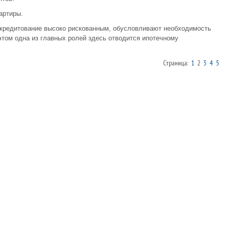
артиры.
кредитование высоко рискованным, обусловливают необходимость
том одна из главных ролей здесь отводится ипотечному
Страница:
1
2
3
4
5