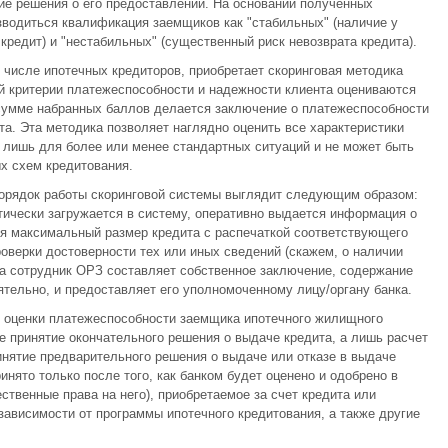
ие решения о его предоставлении. На основании полученных
водиться квалификация заемщиков как "стабильных" (наличие у
редит) и "нестабильных" (существенный риск невозврата кредита).
 числе ипотечных кредиторов, приобретает скоринговая методика
й критерии платежеспособности и надежности клиента оцениваются
умме набранных баллов делается заключение о платежеспособности
а. Эта методика позволяет наглядно оценить все характеристики
 лишь для более или менее стандартных ситуаций и не может быть
х схем кредитования.
порядок работы скоринговой системы выглядит следующим образом:
тически загружается в систему, оперативно выдается информация о
я максимальный размер кредита с распечаткой соответствующего
оверки достоверности тех или иных сведений (скажем, о наличии
та сотрудник ОРЗ составляет собственное заключение, содержание
тельно, и предоставляет его уполномоченному лицу/органу банка.
ь оценки платежеспособности заемщика ипотечного жилищного
не принятие окончательного решения о выдаче кредита, а лишь расчет
нятие предварительного решения о выдаче или отказе в выдаче
нято только после того, как банком будет оценено и одобрено в
твенные права на него), приобретаемое за счет кредита или
зависимости от программы ипотечного кредитования, а также другие