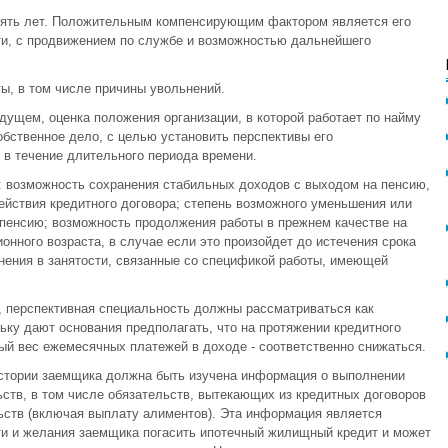
сять лет. Положительным компенсирующим фактором является его
ти, с продвижением по службе и возможностью дальнейшего
ы, в том числе причины увольнений.
дущем, оценка положения организации, в которой работает по найму
обственное дело, с целью установить перспективы его
в течение длительного периода времени.
: возможность сохранения стабильных доходов с выходом на пенсию,
действия кредитного договора; степень возможного уменьшения или
пенсию; возможность продолжения работы в прежнем качестве на
нного возраста, в случае если это произойдет до истечения срока
нения в занятости, связанные со спецификой работы, имеющей
, перспективная специальность должны рассматриваться как
ку дают основания предполагать, что на протяжении кредитного
ый вес ежемесячных платежей в доходе - соответственно снижаться.
истории заемщика должна быть изучена информация о выполнении
тв, в том числе обязательств, вытекающих из кредитных договоров
ьств (включая выплату алиментов). Эта информация является
и и желания заемщика погасить ипотечный жилищный кредит и может