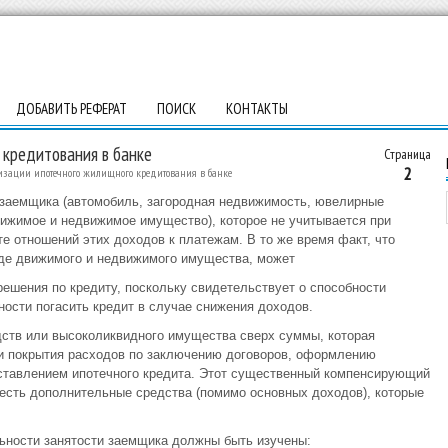
ДОБАВИТЬ РЕФЕРАТ
ПОИСК
КОНТАКТЫ
 кредитования в банке
Страница
2
изации ипотечного жилищного кредитования в банке
 заемщика (автомобиль, загородная недвижимость, ювелирные
движимое и недвижимое имущество), которое не учитывается при
е отношений этих доходов к платежам. В то же время факт, что
де движимого и недвижимого имущества, может
решения по кредиту, поскольку свидетельствует о способности
ности погасить кредит в случае снижения доходов.
дств или высоколиквидного имущества сверх суммы, которая
 и покрытия расходов по заключению договоров, оформлению
оставлением ипотечного кредита. Этот существенный компенсирующий
 есть дополнительные средства (помимо основных доходов), которые
льности занятости заемщика должны быть изучены: