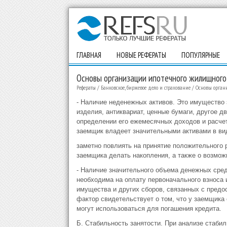
ГЛАВНАЯ
НОВЫЕ РЕФЕРАТЫ
ПОПУЛЯРНЫЕ
Основы организации ипотечного жилищного
Рефераты
/
Банковское, биржевое дело и страхование
/
Основы орган
- Наличие неденежных активов. Это имущество
изделия, антиквариат, ценные бумаги, другое 
определении его ежемесячных доходов и расчет
заемщик владеет значительными активами в ви
заметно повлиять на принятие положительного 
заемщика делать накопления, а также о возмож
- Наличие значительного объема денежных сре
необходима на оплату первоначального взноса
имущества и других сборов, связанных с пред
фактор свидетельствует о том, что у заемщика
могут использоваться для погашения кредита.
Б. Стабильность занятости. При анализе стаби