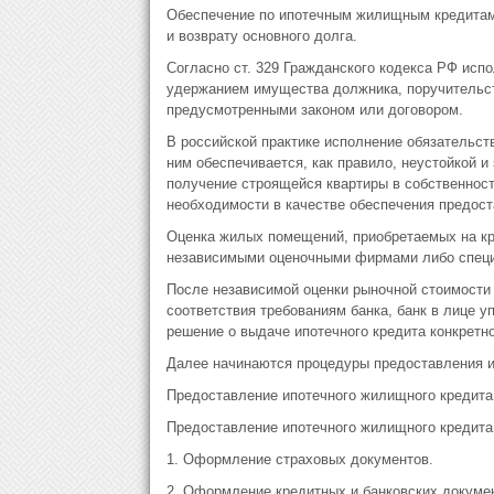
Обеспечение по ипотечным жилищным кредитам 
и возврату основного долга.
Согласно ст. 329 Гражданского кодекса РФ исп
удержанием имущества должника, поручительств
предусмотренными законом или договором.
В российской практике исполнение обязательст
ним обеспечивается, как правило, неустойкой и
получение строящейся квартиры в собственность
необходимости в качестве обеспечения предост
Оценка жилых помещений, приобретаемых на к
независимыми оценочными фирмами либо спец
После независимой оценки рыночной стоимости к
соответствия требованиям банка, банк в лице 
решение о выдаче ипотечного кредита конкретн
Далее начинаются процедуры предоставления и
Предоставление ипотечного жилищного кредита
Предоставление ипотечного жилищного кредита 
1. Оформление страховых документов.
2. Оформление кредитных и банковских докуме