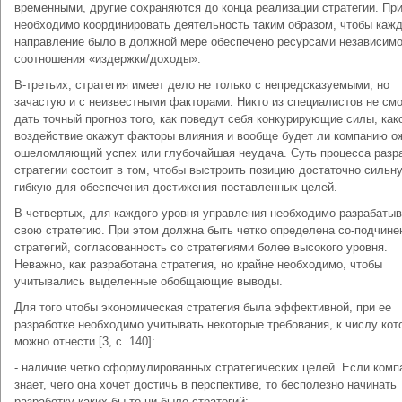
временными, другие сохраняются до конца реализации страте­гии. Пр
необходимо координировать деятельность таким обра­зом, чтобы каж
направление было в должной мере обеспечено ре­сурсами независимо
соотношения «издержки/доходы».
В-третьих, стратегия имеет дело не только с непредсказуемыми, но
зачастую и с неизвестными факторами. Никто из специалистов не см
дать точный прогноз того, как поведут себя конкурирующие силы, как
воздействие окажут факторы влияния и вообще будет ли компанию о
ошеломляющий успех или глубочайшая неудача. Суть процесса разр
стратегии состоит в том, что­бы выстроить позицию достаточно сильн
гибкую для обеспечения достижения поставленных целей.
В-четвертых, для каждого уровня управления необходимо разра­баты
свою стратегию. При этом должна быть четко определена со-подчине
стратегий, согласованность со стратегиями более вы­сокого уровня.
Неважно, как разработана стратегия, но крайне необхо­димо, чтобы
учитывались выделенные обобщающие выводы.
Для того чтобы экономическая стратегия была эффективной, при ее
разработке необходимо учитывать некоторые требования, к числу кот
можно отнести [3, c. 140]:
- наличие четко сформулированных стратегических целей. Если комп
знает, чего она хочет достичь в перспективе, то бесполез­но начинать
разработку каких бы то ни было стратегий;