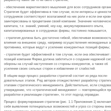
- обеспечение маркетингового мышления для всех сотрудников ор­ган
Стратегия будет эффективна в том случае, если интересы и ценности
сотрудников соответствуют возлагаемой на них роли и если они кров
заинтересованы в процветании своей компании. Значение человеческ
капитала, т.е. знаний, умений, ноу-хау, аккумулирован­ного опыта,
капитализированных в сотрудниках фирмы, постоянно повышается,
- стратегия должна быть достаточно гибкой, обеспечивая возмож­ност
влияния на внешнюю среду, например осуществления неожи­данных а
противника, которые ведут к усилению конкурентных позиций фирмы;
- стратегия будет эффективной в том случае, если она обеспечива­ет
позиций компании Фирма должна заботиться о создании на­дежной си
обороны на случай наступления со стороны конку­рентов, а также об
усилении своих сильных сторон и избавлении от слабостей.
В общем виде процесс разработки стратегий состоит из ряда после­
довательных этапов. Ряд авторов отождествляют разработку стратег
этапами стратегического менеджмента. Действительно, если следо­ва
утверждению, что «стратегический менеджмент — повторяющий­ся пр
разработки и реализации стратегии», то этот подход оправ­дан.
Процесс формулирования стратегии (рис. 1.1 Приложения 1) включает
себя вы­явление потенциальных возможностей и угроз со стороны вн