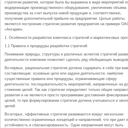
стратегии развития, которая была бы выражена в виде мероприятий п
модернизации производственного оборудования, увеличению объема
производства за счет выпуска новой продукции и, соответственно,
получение дополнительной прибыли на предприятии. Целью работы
является построение стратегии развития предприятия на примере ОА
«Ангария».
1. Особенности разработки комплекса стратегий и маркетинговых про
1.1 Правила и процедуры разработки стратегий
Понимание природы, структуры и различных аспектов стратегий разв
деятельности компании позволяет сделать ряд обобщающих выводов
Во-первых, рациональная стратегия должна содержать в себе три ва
составляющие: основные цели или задачи деятельности; наи­более
существенные правила или процедуры, ограничивающие сферу
деятельности; последовательность мероприятий, направленных на до
стижение целей. Так как стратегии определяют только общее направ­
развития и не являются просто программами достижения фик­сирован
целей, то при формулировании стратегии должна учиты­ваться и эво
целей.
Во-вторых, эффективные стратегии развиваются вокруг нескольких
количественно ограниченных концепций и направлений, что при дает 
устойчивость и сбалансированность. Одни направления могут быть