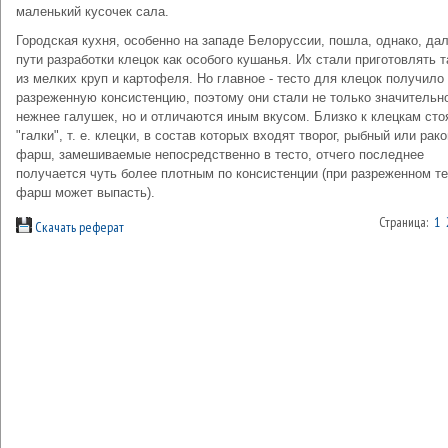
маленький кусочек сала.
Городская кухня, особенно на западе Белоруссии, пошла, однако, да
пути разработки клецок как особого кушанья. Их стали приготовлять 
из мелких круп и картофеля. Но главное - тесто для клецок получило
разреженную консистенцию, поэтому они стали не только значительн
нежнее галушек, но и отличаются иным вкусом. Близко к клецкам сто
"галки", т. е. клецки, в состав которых входят творог, рыбный или рак
фарш, замешиваемые непосредственно в тесто, отчего последнее
получается чуть более плотным по консистенции (при разреженном т
фарш может выпасть).
Страница:
1
Скачать реферат