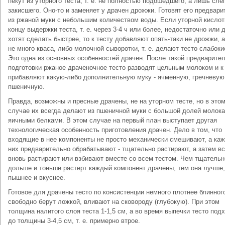
пекут из уторного теста, т. е. не полностью подошедшего, а лишь сле
закисшего. Оно-то и заменяет у драчен дрожжи. Готовят его предвари
из ржаной муки с небольшим количеством воды. Если уторной кислот
концу выдержки теста, т. е. через 3-4 ч или более, недостаточно или 
хотят сделать быстрее, то к тесту добавляют опять-таки не дрожжи, 
не много кваса, либо молочной сыворотки, т. е. делают тесто слабок
Это одна из основных особенностей драчен. После такой предварите
подготовки ржаное драченочное тесто разводят цельным молоком и к
прибавляют какую-либо дополнительную муку - ячменную, гречневую
пшеничную.
Правда, возможны и пресные драчены, не на уторном тесте, но в это
случае их всегда делают из пшеничной муки с большой долей молока
яичными белками. В этом случае на первый план выступает другая
технологическая особенность приготовления драчен. Дело в том, что
входящие в нее компоненты не просто механически смешивают, а ка
них предварительно обрабатывают - тщательно растирают, а затем в
вновь растирают или взбивают вместе со всем тестом. Чем тщательн
дольше и тоньше растерт каждый компонент драчены, тем она лучше,
пышнее и вкуснее.
Готовое для драчены тесто по консистенции немного плотнее блинного
свободно берут ложкой, вливают на сковороду (глубокую). При этом
толщина налитого слоя теста 1-1,5 см, а во время выпечки тесто под
до толщины 3-4,5 см, т. е. примерно втрое.