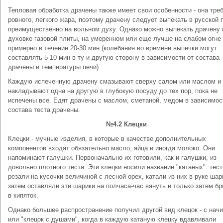
Тепловая обработка драчены также имеет свои особенности - она тре
ровного, легкого жара, поэтому драчену следует выпекать в русской 
преимущественно на вольном духу. Однако можно выпекать драчену 
духовке газовой плиты, на умеренном или еще лучше на слабом огне
примерно в течение 20-30 мин (колебания во времени выпечки могут
составлять 5-10 мин в ту и другую сторону в зависимости от состава
драчены и температуры печи).
Каждую испеченную драчену смазывают сверху салом или маслом и
накладывают одна на другую в глубокую посуду до тех пор, пока не
испечены все. Едят драчены с маслом, сметаной, медом в зависимос
состава теста драчены.
№4.2 Клецки
Клецки - мучные изделия, в которые в качестве дополнительных
компонентов входят обязательно масло, яйца и иногда молоко. Они
напоминают галушки. Первоначально их готовили, как и галушки, из
довольно плотного теста. Эти клецки носили название "катаных": тест
резали на кусочки величиной с лесной орех, катали из них в руке шар
затем оставляли эти шарики на полчаса-час вянуть и только затем б
в кипяток.
Однако большее распространение получил другой вид клецок - с начи
или "клецок с душами", когда в каждую катаную клецку вдавливали