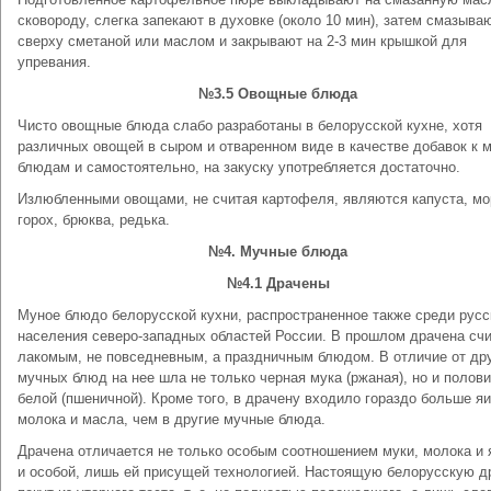
сковороду, слегка запекают в духовке (около 10 мин), затем смазыва
сверху сметаной или маслом и закрывают на 2-3 мин крышкой для
упревания.
№3.5 Овощные блюда
Чисто овощные блюда слабо разработаны в белорусской кухне, хотя
различных овощей в сыром и отваренном виде в качестве добавок к 
блюдам и самостоятельно, на закуску употребляется достаточно.
Излюбленными овощами, не считая картофеля, являются капуста, мо
горох, брюква, редька.
№4. Мучные блюда
№4.1 Драчены
Муное блюдо белорусской кухни, распространенное также среди русс
населения северо-западных областей России. В прошлом драчена сч
лакомым, не повседневным, а праздничным блюдом. В отличие от др
мучных блюд на нее шла не только черная мука (ржаная), но и полов
белой (пшеничной). Кроме того, в драчену входило гораздо больше яи
молока и масла, чем в другие мучные блюда.
Драчена отличается не только особым соотношением муки, молока и 
и особой, лишь ей присущей технологией. Настоящую белорусскую д