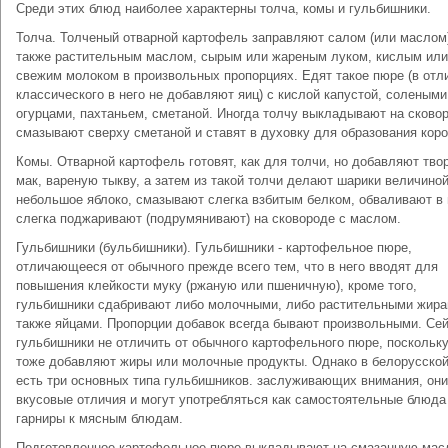
Среди этих блюд наиболее характерны толча, комы и гульбишники.
Толча. Толченый отварной картофель заправляют салом (или маслом)
также растительным маслом, сырым или жареным луком, кислым или
свежим молоком в произвольных пропорциях. Едят такое пюре (в отл
классического в него не добавляют яиц) с кислой капустой, солеными
огурцами, пахтаньем, сметаной. Иногда толчу выкладывают на сковор
смазывают сверху сметаной и ставят в духовку для образования коро
Комы. Отварной картофель готовят, как для толчи, но добавляют твор
мак, вареную тыкву, а затем из такой толчи делают шарики величиной
небольшое яблоко, смазывают слегка взбитым белком, обваливают в 
слегка поджаривают (подрумянивают) на сковороде с маслом.
Гульбишники (бульбишники). Гульбишники - картофельное пюре,
отличающееся от обычного прежде всего тем, что в него вводят для
повышения клейкости муку (ржаную или пшеничную), кроме того,
гульбишники сдабривают либо молочными, либо растительными жира
также яйцами. Пропорции добавок всегда бывают произвольными. Се
гульбишники не отличить от обычного картофельного пюре, поскольку
тоже добавляют жиры или молочные продукты. Однако в белорусской
есть три основных типа гульбишников. заслуживающих внимания, он
вкусовые отличия и могут употребляться как самостоятельные блюда
гарниры к мясным блюдам.
Подготовленное картофельное пюре выкладывают на смазанную мас