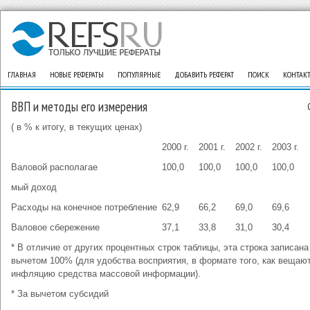
ГЛАВНАЯ
НОВЫЕ РЕФЕРАТЫ
ПОПУЛЯРНЫЕ
ДОБАВИТЬ РЕФЕРАТ
ПОИСК
КОНТАК
ВВП и методы его измерения
( в % к итогу, в текущих ценах)
2000 г.
2001 г.
2002 г.
2003 г.
Валовой располагае
100,0
100,0
100,0
100,0
мый доход
Расходы на конечное потребление
62,9
66,2
69,0
69,6
Валовое сбережение
37,1
33,8
31,0
30,4
* В отличие от других процентных строк таблицы, эта строка записана
вычетом 100% (для удобства восприятия, в формате того, как вещаю
инфляцию средства массовой информации).
* За вычетом субсидий