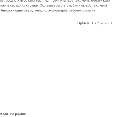
 города: Уамбо (203 тыс. чел), Бенгела (155 тыс. чел), Лобиту (150
енкам в соседних странах (больше всего в Замбии - ок.250 тыс. чел)
. Ангола - один из крупнейших экспортеров рабочей силы на
Страница: 1
2
3
4
5
6
7
еская география»: