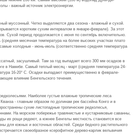
голы - важный источник электроэнергии.
ный муссонный. Четко выделяются два сезона - влажный и сухой.
ерывается коротким сухим интервалом в январе-феврале). За этот
ов. Сухой период продолжается с июня по сентябрь включительно.
ь (средняя месячная температура на более высоких участках плато
), самые холодные - июнь-июль (соответственно средняя температура
ссатный, засушливый. Там за год выпадает всего 300 мм осадков в
юге в Намибе. Самый теплый месяц - март (средняя температура 24-
ратура 16-20° С. Осадки выпадают преимущественно в феврале-
ающее влияние Бенгельского течения.
 редколесьями. Наиболее густые влажные тропические леса
 Кванза - главным образом по долинам рек бассейна Конго и в
пространены сухие листопадные тропические редколесья,
нами. На морском побережье травянистые и кустарниковые саванны,
нды их рощи редеют, а южнее Бенгелы местность становится все
рны для южных и восточных областей. Среди бедного растительного
встречается своеобразное ксерофитное дерево-карлик вельвичия