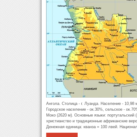
Ангола. Столица - г. Луанда. Население - 10,98 м
Городское население - ок.30%, сельское - ок.70
Моко (2620 м). Основные языки: португальский 
христианство и традиционные африканские веро
Денежная единица: кванза = 100 лвей. Национа