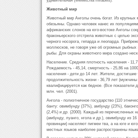
удивительная (Welwitchia mirabilis).
Животный мир
Животный мир Анголы очень богат. Из крупных 
обезьяны. Однако человек нанес их популяциям 
африканских слонов на юго-востоке Анголы сок
браконьерского отстрела животных с целью экс
черного носорога, гепарда и леопарда. Прибреж
моллюсков, не говоря уже об огромных рыбных 
рыбы. Для охраны животного мира создано неск
Население. Средняя плотность населения - 11,7 
Рождаемость - 45,14, смертность - 25,86 на 100
населения - дети до 14 лет. Жители, достигшие
продолжительность жизни - 36,79 лет (мужчины
квалифицируется как бедное. (Все показатели д
млн. чел. (2001).
Ангола - полиэтничное государство (110 этнич
банту: овимбунду (37%), амбунду (23%), баконго 
(2,4%) и др. (2000). Каждый из перечисленных н
(амбунду, луанго, нгола и др.), овимбунду из 16
провинции) населяют пигмеи тва, а на юге и юг
местных языков наиболее распространены языки