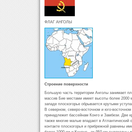
ФЛАГ АНГОЛЫ
Строение поверхности
Большую часть территории Анголы занимает пло
массив Бие местами имеет высоты более 2000 м
западе плоскогорье обрывается крутыми уступа
В северном, северо-восточном и юго-восточном
принадлежит бассейнам Конго и Замбези. Две кр
также многие малые впадают в Атлантический ок
контакте плоскогорья и прибрежной равнины им
более 1000 км и Кунене - ок.950 км судоходны 