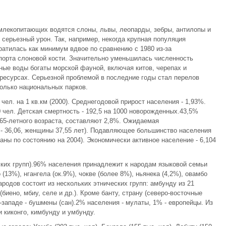
млекопитающих водятся слоны, львы, леопарды, зебры, антилопы и
серьезный урон. Так, например, некогда крупная популяция
ратилась как минимум вдвое по сравнению с 1980 из-за
порта слоновой кости. Значительно уменьшилась численность
ные воды богаты морской фауной, включая китов, черепах и
ресурсах. Серьезной проблемой в последние годы стал перелов
олько национальных парков.
чел. на 1 кв.км (2000). Среднегодовой прирост населения - 1,93%.
0 чел. Детская смертность - 192,5 на 1000 новорожденных.43,5%
 65-летного возраста, составляют 2,8%. Ожидаемая
 - 36,06, женщины 37,55 лет). Подавляющее большинство населения
аны по состоянию на 2004). Экономически активное население - 6,104
еских групп).96% населения принадлежит к народам языковой семьи
(13%), нгангела (ок.9%), чокве (более 8%), ньянека (4,2%), овамбо
ародов состоит из нескольких этнических групп: амбунду из 21
 (биено, мбиу, селе и др.). Кроме банту, страну (северо-восточные
о-западе - бушмены (сан).2% населения - мулаты, 1% - европейцы. Из
 киконго, кимбунду и умбунду.