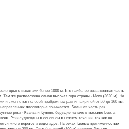
скогорье с высотами более 1000 м. Его наиболее возвышенная часть
. Там же расположена самая высокая гора страны - Моко (2620 м). На
ми и сменяется полосой прибрежных равнин шириной от 50 до 160 км.
 направлениях плоскогорье понижается. Большая часть рек
упные реки - Кванза и Кунене, берущие начало в массиве Бие, а
еан. Реки судоходны в основном в нижнем течении, так как на
еется много порогов и водопадов. На реках Кванза протяженностью
лишь нижние 200 км. Самый высокий (100 м) водопад Дуки-ди-