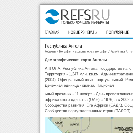
ГЛАВНАЯ
НОВЫЕ РЕФЕРАТЫ
ПОПУЛЯРНЫЕ
Республика Ангола
Рефераты
/
География и экономическая география
/
Республика Анго
Демографическая карта Анголы
АНГОЛА, Республика Ангола, государство на юго
Территория - 1,247 млн. кв.км. Административно
(2004). Официальный язык - португальский. Рел
Денежная единица - кванза. Национал
ьный праздник - 11 ноября - День провозглашен
африканского единства (ОАЕ) с 1976, а с 2002 
Сообщества развития Юга Африки (САДК), Общ
Сообщества португалоязычных стран (ПАЛОП).