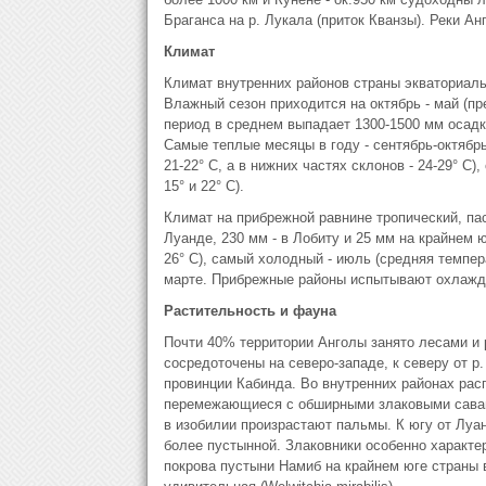
Браганса на р. Лукала (приток Кванзы). Реки Ан
Климат
Климат внутренних районов страны экваториаль
Влажный сезон приходится на октябрь - май (пр
период в среднем выпадает 1300-1500 мм осадк
Самые теплые месяцы в году - сентябрь-октябр
21-22° С, а в нижних частях склонов - 24-29° С
15° и 22° С).
Климат на прибрежной равнине тропический, па
Луанде, 230 мм - в Лобиту и 25 мм на крайнем 
26° С), самый холодный - июль (средняя темпе
марте. Прибрежные районы испытывают охлажд
Растительность и фауна
Почти 40% территории Анголы занято лесами и
сосредоточены на северо-западе, к северу от р.
провинции Кабинда. Во внутренних районах рас
перемежающиеся с обширными злаковыми саван
в изобилии произрастают пальмы. К югу от Луа
более пустынной. Злаковники особенно характе
покрова пустыни Намиб на крайнем юге страны 