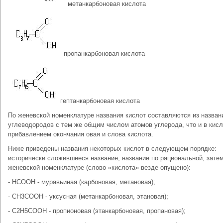
метанкарбоновая кислота
пропанкарбоновая кислота
гептанкарбоновая кислота
По женевской номенклатуре названия кислот составляются из назван
углеводородов с тем же общим числом атомов углерода, что и в кисл
прибавлением окончания овая и слова кислота.
Ниже приведены названия некоторых кислот в следующем порядке:
исторически сложившееся название, название по рациональной, зате
женевской номенклатуре (слово «кислота» везде опущено):
- НСООН - муравьиная (карбоновая, метановая);
- СН3СООН - уксусная (метанкарбоновая, этановая);
- С2Н5СООН - пропионовая (этанкарбоновая, пропановая);