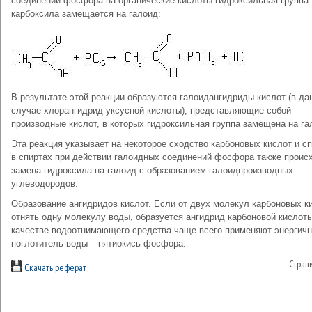
соединений фосфора на органические кислоты гидроксильная группа
карбоксила замещается на галоид:
В результате этой реакции образуются галоидангидриды кислот (в да
случае хлорангидрид уксусной кислоты), представляющие собой
производные кислот, в которых гидроксильная группа замещена на га
Эта реакция указывает на некоторое сходство карбоновых кислот и сп
в спиртах при действии галоидных соединений фосфора также проис
замена гидроксила на галоид с образованием галоидпроизводных
углеводородов.
Образование ангидридов кислот. Если от двух молекул карбоновых к
отнять одну молекулу воды, образуется ангидрид карбоновой кислоты
качестве водоотнимающего средства чаще всего применяют энергич
поглотитель воды – пятиокись фосфора.
Стран
Скачать реферат