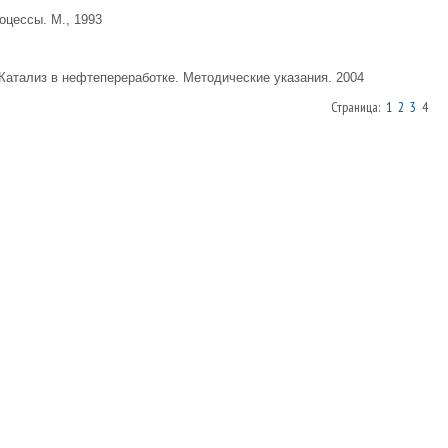
оцессы. М., 1993
Катализ в нефтепереработке. Методические указания. 2004
Страница:
1
2
3
4