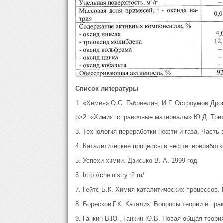
С
писок литературы
1. «Химия» О.С. Габриелян, И.Г. Остроумов Дро
p>2. «Химия: справочные материалы» Ю.Д. Трет
3. Технология переработки нефти и газа. Часть 
4. Каталитические процессы в нефтепереработке
5. Успехи химии. Дзисько В. А. 1999 год
6. http://chemistry.r2.ru/
7. Гейтс Б.К. Химия каталитических процессов. 
8. Боресков Г.К. Катализ. Вопросы теории и пра
9. Ганкин В.Ю., Ганкин Ю.В. Новая общая теория