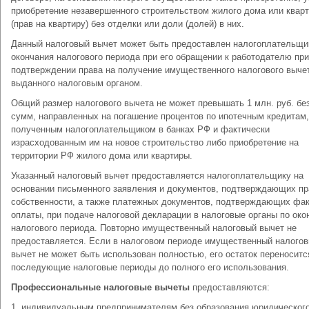
приобретение незавершенного строительством жилого дома или квар
(прав на квартиру) без отделки или доли (долей) в них.
Данный налоговый вычет может быть предоставлен налогоплательщи
окончания налогового периода при его обращении к работодателю при
подтверждении права на получение имущественного налогового выче
выданного налоговым органом.
Общий размер налогового вычета не может превышать 1 млн. руб. бе
сумм, направленных на погашение процентов по ипотечным кредитам,
полученным налогоплательщиком в банках РФ и фактически
израсходованным им на новое строительство либо приобретение на
территории РФ жилого дома или квартиры.
Указанный налоговый вычет предоставляется налогоплательщику на
основании письменного заявления и документов, подтверждающих пр
собственности, а также платежных документов, подтверждающих фа
оплаты, при подаче налоговой декларации в налоговые органы по око
налогового периода. Повторно имущественный налоговый вычет не
предоставляется. Если в налоговом периоде имущественный налого
вычет не может быть использован полностью, его остаток переноситс
последующие налоговые периоды до полного его использования.
Профессиональные налоговые вычеты
предоставляются:
1. индивидуальным предпринимателям без образования юридическог