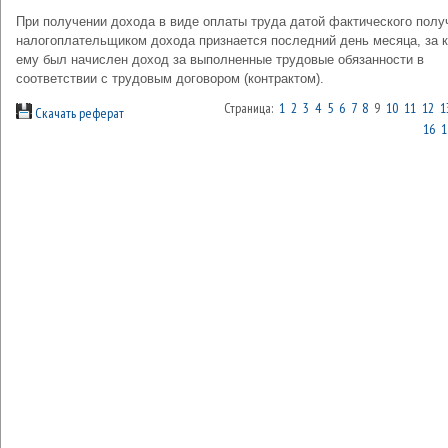
При получении дохода в виде оплаты труда датой фактического полу
налогоплательщиком дохода признается последний день месяца, за 
ему был начислен доход за выполненные трудовые обязанности в
соответствии с трудовым договором (контрактом).
Страница:
1
2
3
4
5
6
7
8
9
10
11
12
1
Скачать реферат
16
1