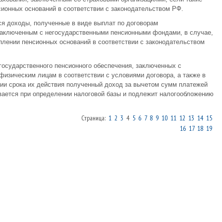
ионных оснований в соответствии с законодательством РФ.
ся доходы, полученные в виде выплат по договорам
 заключенным с негосударственными пенсионными фондами, в случае,
плении пенсионных оснований в соответствии с законодательством
государственного пенсионного обеспечения, заключенных с
изическим лицам в соответствии с условиями договора, а также в
ии срока их действия полученный доход за вычетом сумм платежей
вается при определении налоговой базы и подлежит налогообложению
Страница:
1
2
3
4
5
6
7
8
9
10
11
12
13
14
15
16
17
18
19