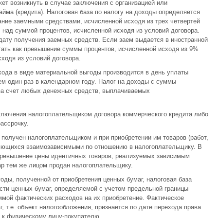
т возникнуть в случае заключения с организацией или
ма (кредита). Налоговая база по налогу на доходы определяется
ние заемными средствами, исчисленной исходя из трех четвертей
над суммой процентов, исчисленной исходя из условий договора.
дату получения заемных средств. Если заем выдается в иностранной
тать как превышение суммы процентов, исчисленной исходя из 9%
сходя из условий договора.
хода в виде материальной выгоды производится в день уплаты
ем один раз в календарном году. Налог на доходы с суммы
за счет любых денежных средств, выплачиваемых
аключения налогоплательщиком договора коммерческого кредита либо
рассрочку.
получен налогоплательщиком и при приобретении им товаров (работ,
ляющихся взаимозависимыми по отношению в налогоплательщику. В
 превышение цены идентичных товаров, реализуемых зависимым
вар тем же лицом продан налогоплательщику.
оды, полученной от приобретения ценных бумаг, налоговая база
сти ценных бумаг, определяемой с учетом предельной границы
ммой фактических расходов на их приобретение. Фактическое
, т.е. объект налогообложения, признается по дате перехода права
 к физическому лицу-покупателю.