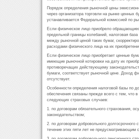
Порядок определения рыночной цены эмиссионн
через организатора торговли на рынке ценных б
устанавливается Федеральной комиссией по ры
Если физическое лицо приобрело обращающиеся
предельной границы колебаний, налоговая база
между рыночной ценой таких бумаг, скорректир
расходами физического лица на их приобретени
Если физическое лицо приобретает ценные бума
имеющие рыночной котировки на дату их приобр
противоречащих действующему законодательству
бумаги, соответствует рыночной цене. Доход ф
отсутствует.
Особенности определения налоговой базы по до
обеспечения связаны прежде всего с тем, что 
следующих страховых случаев:
1. по договорам обязательного страхования, о
законодательством;
2. по договорам добровольного долгосрочного с
течение этих пяти лет не предусматривающим 
3. по договорам добровольного пенсионного ст