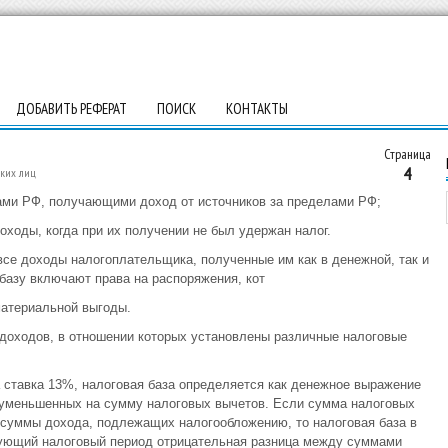
ДОБАВИТЬ РЕФЕРАТ
ПОИСК
КОНТАКТЫ
Страница
4
ских лиц
ами РФ, получающими доход от источников за пределами РФ;
ходы, когда при их получении не был удержан налог.
се доходы налогоплательщика, полученные им как в денежной, так и
 базу включают права на распоряжения, кот
материальной выгоды.
 доходов, в отношении которых установлены различные налоговые
 ставка 13%, налоговая база определяется как денежное выражение
уменьшенных на сумму налоговых вычетов. Если сумма налоговых
 суммы дохода, подлежащих налогообложению, то налоговая база в
дующий налоговый период отрицательная разница между суммами