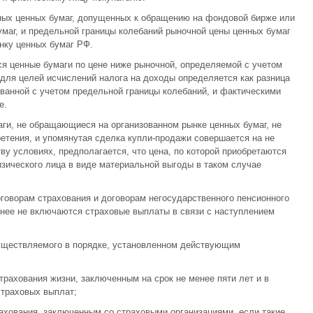
ых ценных бумаг, допущенных к обращению на фондовой бирже или
умаг, и предельной границы колебаний рыночной цены ценных бумаг
нку ценных бумаг РФ.
 ценные бумаги по цене ниже рыночной, определяемой с учетом
 для целей исчислений налога на доходы определяется как разница
ованной с учетом предельной границы колебаний, и фактическими
е.
ги, не обращающиеся на организованном рынке ценных бумаг, не
етения, и упомянутая сделка купли-продажи совершается на не
 условиях, предполагается, что цена, по которой приобретаются
изического лица в виде материальной выгоды в таком случае
говорам страхования и договорам негосударственного пенсионного
в нее не включаются страховые выплаты в связи с наступлением
существляемого в порядке, установленном действующим
трахования жизни, заключенным на срок не менее пяти лет и в
страховых выплат;
рахования, заключенным со страховыми организациями, если такие