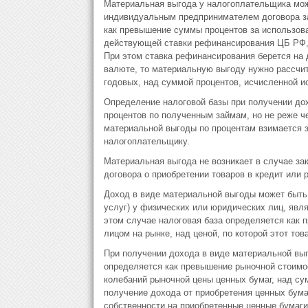
Материальная выгода у налогоплательщика може
индивидуальным предпринимателем договора зай
как превышение суммы процентов за использова
действующей ставки рефинансирования ЦБ РФ, 
При этом ставка рефинансирования берется на 
валюте, то материальную выгоду нужно рассчи
годовых, над суммой процентов, исчисленной и
Определение налоговой базы при получении до
процентов по полученным займам, но не реже ч
материальной выгоды по процентам взимается 
налогоплательщику.
Материальная выгода не возникает в случае з
договора о приобретении товаров в кредит или 
Доход в виде материальной выгоды может быть 
услуг) у физических или юридических лиц, яв
этом случае налоговая база определяется как
лицом на рынке, над ценой, по которой этот то
При получении дохода в виде материальной выг
определяется как превышение рыночной стоимо
колебаний рыночной цены ценных бумаг, над су
получение дохода от приобретения ценных бумаг
собственности на приобретенные ценные бумаги