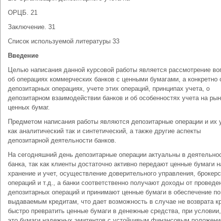
ОРЦБ. 21
Заключение. 31
Список используемой литературы 33
Введение
Целью написания данной курсовой работы является рассмотрение во
об операциях коммерческих банков с ценными бумагами, а конкретно 
депозитарных операциях, учете этих операций, принципах учета, о
депозитарном взаимодействии банков и об особенностях учета на рын
ценных бумаг.
Предметом написания работы являются депозитарные операции и их у
как аналитический так и синтетический, а также другие аспекты
депозитарной деятельности банков.
На сегодняшний день депозитарные операции актуальны в деятельно
банка, так как клиенты достаточно активно передают ценные бумаги н
хранение и учет, осуществление доверительного управления, брокер
операций и т.д., а банки соответственно получают доходы от проведе
депозитарных операций и принимают ценные бумаги в обеспечение по
выдаваемым кредитам, что дает возможность в случае не возврата к
быстро превратить ценные бумаги в денежные средства, при условии,
это бумаги надежных эмитентов с устойчивым финансовым положени