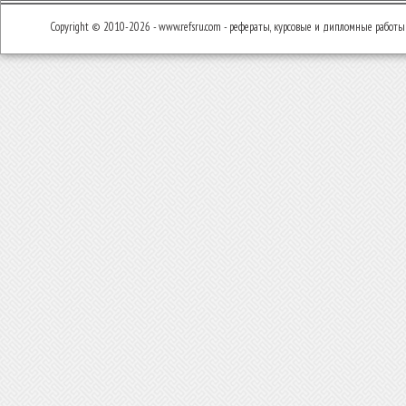
Copyright © 2010-2026 - www.refsru.com - рефераты, курсовые и дипломные работы