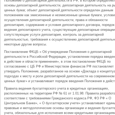
Положение о депозитарной деятельности в РФ, в котором определяю
основы депозитарной деятельности, депозитарная деятельность на р
ценных бумаг, объект депозитарной деятельности определен данным
положением как эмисионнные и неэмисионные ценные бумаги, услови
осуществления депозитарной деятельности, права и обязанности
депозитария, содержание и условия депозитарного договора, порядок
ведения депозитарного учета, существующие депозитарные операции
сопутствующие услуги депозитария, контроль за депозитарной
деятельностью, требования к осуществлению депозитарной деятельн
некоторые другие вопросы.
Постановление ФКЦБ « Об утверждении Положения о депозитарной
деятельности в Российской Федерации, установлении порядка введен
в действие и области применения», в этом постановлении ФКЦБ по
согласованию с ЦБ РФ и Министерством финансов РФ постановляет
утвердить Положение, разработанное на основе «Доклада о концепту
подходах к месту и роли депозитарной деятельности на современном
ценных бумаг» и устанавливает порядок введения Положения в дейст
Правила ведения бухгалтерского учета в кредитных организациях,
расположенных на территории РФ № 61 от 1.01.98. Правила разработ
соответствии с требованиями Гражданского кодекса РФ, ФЗ РФ « О
Центральном Банке», « О бухгалтерском учете» устанавливают един
правовые и методологические основы организации и ведения бухгалт
учета, обязательные для исполнения всеми кредитными организациям