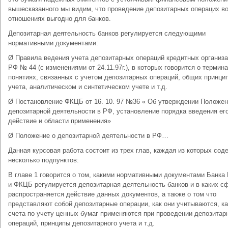
вышесказанного мы видим, что проведение депозитарных операцих во
отношениях выгодно для банков.
Депозитарная деятельность банков регулируется следующими
нормативными документами:
Ø Правила ведения учета депозитарных операций кредитных организа
РФ № 44 (с изменениями от 24.11.97г.), в которых говорится о термина
понятиях, связанных с учетом депозитарных операций, общих принци
учета, аналитическом и синтетическом учете и т.д.
Ø Постановление ФКЦБ от 16. 10. 97 №36 « Об утверждении Положе
депозитарной деятельности в РФ, установление порядка введения его
действие и области применения»
Ø Положение о депозитарной деятельности в РФ…
Данная курсовая работа состоит из трех глав, каждая из которых сод
несколько подпунктов:
В главе 1 говорится о том, какими нормативными документами Банка
и ФКЦБ регулируется депозитарная деятельность банков и в каких с
распространяется действие данных документов, а также о том что
представляют собой депозитарные операции, как они учитываются, к
счета по учету ценных бумаг применяются при проведении депозитар
операций, принципы депозитарного учета и т.д.