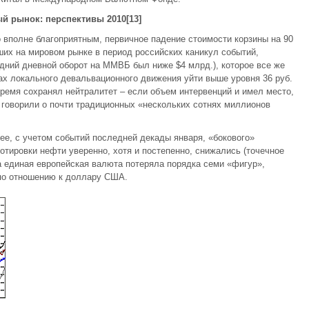
й рынок: перспективы 2010[13]
о вполне благоприятным, первичное падение стоимости корзины на 90
их на мировом рынке в период российских каникул событий,
едний дневной оборот на ММВБ был ниже $4 млрд.), которое все же
ках локального девальвационного движения уйти выше уровня 36 руб.
 время сохранял нейтралитет – если объем интервенций и имел место,
говорили о почти традиционных «нескольких сотнях миллионов
ее, с учетом событий последней декады января, «бокового»
отировки нефти уверенно, хотя и постепенно, снижались (точечное
 а единая европейская валюта потеряла порядка семи «фигур»,
 по отношению к доллару США.