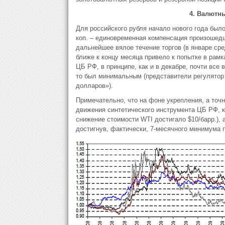
4. Валютны
Для российского рубля начало нового года был
коп. – единовременная компенсация произошедш
дальнейшее вялое течение торгов (в январе ср
ближе к концу месяца привело к попытке в рам
ЦБ РФ, в принципе, как и в декабре, почти все
то был минимальным (представители регулятор 
долларов»).
Примечательно, что на фоне укрепления, а точн
движения синтетического инструмента ЦБ РФ, к
снижение стоимости WTI достигало $10/барр.),
достигнув, фактически, 7-месячного минимума