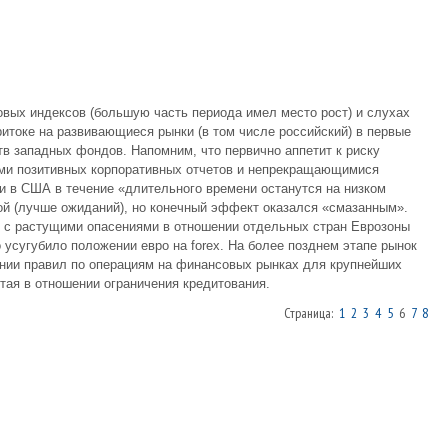
овых индексов (большую часть периода имел место рост) и слухах
токе на развивающиеся рынки (в том числе российский) в первые
в западных фондов. Напомним, что первично аппетит к риску
ми позитивных корпоративных отчетов и непрекращающимися
и в США в течение «длительного времени останутся на низком
ой (лучше ожиданий), но конечный эффект оказался «смазанным».
и с растущими опасениями в отношении отдельных стран Еврозоны
о усугубило положении евро на forex. На более позднем этапе рынок
нии правил по операциям на финансовых рынках для крупнейших
тая в отношении ограничения кредитования.
Страница:
1
2
3
4
5
6
7
8