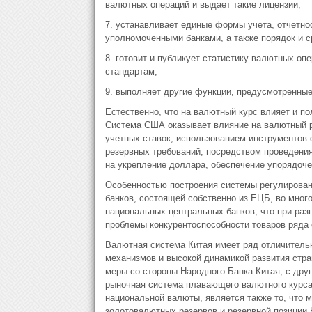
валютных операций и выдает такие лицензии;
7. устанавливает единые формы учета, отчетнос
уполномоченными банками, а также порядок и с
8. готовит и публикует статистику валютных о
стандартам;
9. выполняет другие функции, предусмотренны
Естественно, что на валютный курс влияет и по
Система США оказывает влияние на валютный 
учетных ставок; использованием инструментов 
резервных требований; посредством проведени
на укрепление доллара, обеспечение упорядоче
Особенностью построения системы регулирован
банков, состоящей собственно из ЕЦБ, во мно
национальных центральных банков, что при раз
проблемы конкурентоспособности товаров ряда 
Валютная система Китая имеет ряд отличитель
механизмов и высокой динамикой развития стр
меры со стороны Народного Банка Китая, с дру
рыночная система плавающего валютного курс
национальной валюты, является также то, что
золотовалютных резервов и резервной позиции