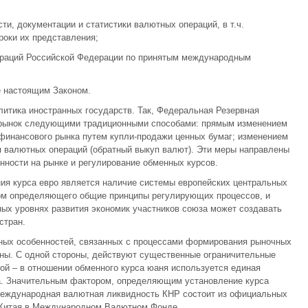
ти, документации и статистики валютных операций, в т.ч.
роки их представления;
пераций Российской Федерации по принятым международным
е настоящим Законом.
литика иностранных государств. Так, Федеральная Резервная
рынок следующими традиционными способами: прямым изменением
финансового рынка путем купли-продажи ценных бумаг; изменением
я валютных операций (обратный выкуп валют). Эти меры направлены
нности на рынке и регулирование обменных курсов.
ия курса евро является наличие системы европейских центральных
гом определяющего общие принципы регулирующих процессов, и
ных уровнях развития экономик участников союза может создавать
стран.
ных особенностей, связанных с процессами формирования рыночных
аны. С одной стороны, действуют существенные ограничительные
гой – в отношении обменного курса юаня используется единая
а. Значительным фактором, определяющим установление курса
 международная валютная ликвидность КНР состоит из официальных
 Китая в Международном Валютном Фонде.