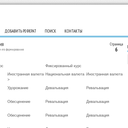
ДОБАВИТЬ РЕФЕРАТ
ПОИСК
КОНТАКТЫ
ия
Страница
6
 его формирования
рс
Фиксированный курс
Иностранная валюта
Национальная валюта
Иностранная валюта
>
Удорожание
Девальвация
Ревальвация
Обесценение
Ревальвация
Девальвация
Обесценение
Ревальвация
Девальвация