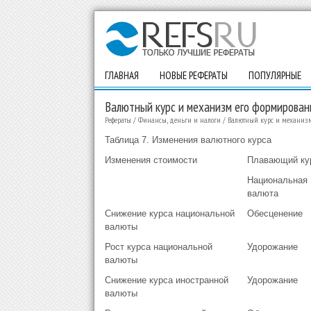
ГЛАВНАЯ
НОВЫЕ РЕФЕРАТЫ
ПОПУЛЯРНЫЕ
Валютный курс и механизм его формирован
Рефераты
/
Финансы, деньги и налоги
/
Валютный курс и механизм
Таблица 7. Изменения валютного курса
Изменения стоимости
Плавающий ку
Национальная
валюта
Снижение курса национальной
Обесценение
валюты
Рост курса национальной
Удорожание
валюты
Снижение курса иностранной
Удорожание
валюты