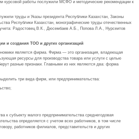
ии курсовой работы послужили МСФО и методические рекомендации к
лужили труды и Указы президента Республики Казахстан, Законы
ьства Республики Казахстан, монографические труды отечественных
учета: Радостовец В.К., Дюсембаев А.Б., Попова Л.А., Нурсеитов
ии и создания ТОО и других организаций
ономики является фирма. Фирма — это организация, владеющая
ьзующая ресурсы для производства товара или услуги с целью
ерут разные признаки. Главными из них являются два: форма
 выделить три вида фирм, или предпринимательства:
ьство;
тва к субъекту малого предпринимательства среднегодовая
тельства определяется с учетом всех работников, в том числе
овору, работников филиалов, представительств и других
.