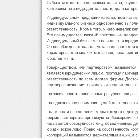
Субъекты малого предпринимательства, осущес
критериям того вида деятельности, доля котор
Индивидуальным предпринимательством называе
индивидуального бизнеса одновременно выпол
ответственность. Кроме того, у него невелик к
Его преимущества: каждый собственник владее
Индивидуальный бизнесмен не является юридич
Он освобожден от налога, установленного для 
характерная для мелких магазинов, предприяти
юристов и т. п.
Товариществом, или партнерством, называется 
является юридическим лицом, поэтому партнер
ответственность по всем долгам фирмы. Достоин
партнеров позволяет привлечь дополнительные 
- ограниченность финансовых ресурсов при раз
- неоднозначное понимание целей деятельности
- сложности определения меры каждого в доход
форме партнерства организуются брокерские ко
называется совокупность лиц, объединенных д
юридическое лицо. Право на собственность кор
корпораций называются держателями акций, а 