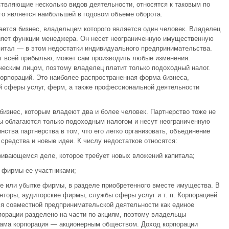
твляющие несколько видов деятельности, относятся к таковым по
ого является наибольшей в годовом объеме оборота.
тся бизнес, владельцем которого является один человек. Владелец
няет функции менеджера. Он несет неограниченную имущественную
апитал — в этом недостатки индивидуального предпринимательства.
т всей прибылью, может сам производить любые изменения.
еским лицом, поэтому владелец платит только подоходный налог.
корпораций. Это наиболее распространенная форма бизнеса,
й сферы услуг, ферм, а также профессиональной деятельности
бизнес, которым владеют два и более человек. Партнерство тоже не
ы облагаются только подоходным налогом и несут неограниченную
ства партнерства в том, что его легко организовать, объединение
средства и новые идеи. К числу недостатков относятся:
вивающемся деле, которое требует новых вложений капитала;
 фирмы ее участниками;
е или убытке фирмы, в разделе приобретенного вместе имущества. В
нторы, аудиторские фирмы, службы сферы услуг и т. п. Корпорацией
ля совместной предпринимательской деятельности как единое
порации разделено на части по акциям, поэтому владельцы
сама корпорация — акционерным обществом. Доход корпорации