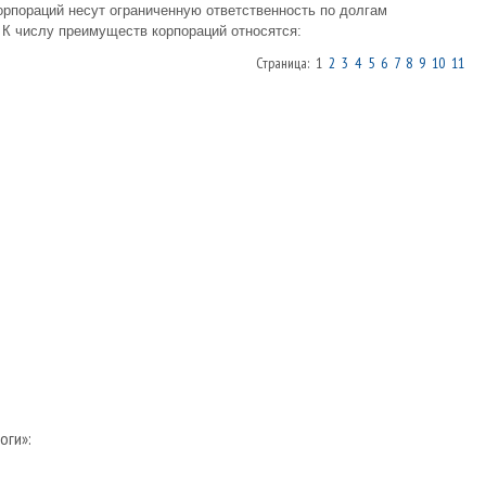
орпораций несут ограниченную ответственность по долгам
 К числу преимуществ корпораций относятся:
Страница: 1
2
3
4
5
6
7
8
9
10
11
оги»: