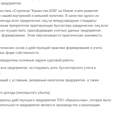
 предприятия.
хстана «Стратегия “Казахстан-2030” на Новом этапе развития
нашей внутренней и внешней политики. В качестве одного из
ерехода всех юридических лиц на международные стандарты
данным приоритетом практикующие бухгалтера юридических лиц всех
ьно осуществить трансформацию учетных данных предприятия,
х формирования. Этим обеспечивается практическая значимость
етических основ и действующей практики формирования и учета
ных форм собственности.
определены основные задачи курсовой работы:
тала предприятия, исследовать роль бухгалтерского учета в
;
раций с уставным, резервным капиталом предприятия, а также
о дохода (непокрытого убытка).
ериалы действующего предприятия ТОО «Аршалы-нан», которое было
еятельности предприятия является производство и реализация