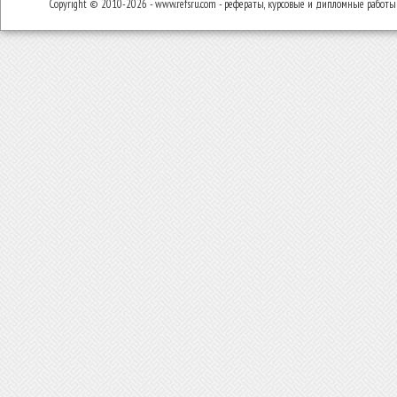
Copyright © 2010-2026 - www.refsru.com - рефераты, курсовые и дипломные работы