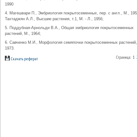
1990
4. Магешвари П., Эмбриология покрытосеменных, пер. с англ., М., 195
Тахтаджян А.Л., Высшие растения, т.1, М. - Л., 1956;
5. Поддубная-Арнольди В.А., Общая эмбриология покрытосеменных
растений, М., 1964;
6. Савченко М.И., Морфология семяпочки покрытосеменных растений,
1973.
Страница:
1
Скачать реферат