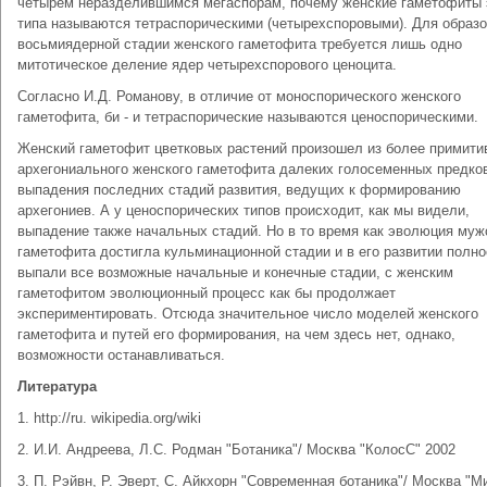
четырем неразделившимся мегаспорам, почему женские гаметофиты 
типа называются тетраспорическими (четырехспоровыми). Для образ
восьмиядерной стадии женского гаметофита требуется лишь одно
митотическое деление ядер четырехспорового ценоцита.
Согласно И.Д. Романову, в отличие от моноспорического женского
гаметофита, би - и тетраспорические называются ценоспорическими.
Женский гаметофит цветковых растений произошел из более примити
архегониального женского гаметофита далеких голосеменных предко
выпадения последних стадий развития, ведущих к формированию
архегониев. А у ценоспорических типов происходит, как мы видели,
выпадение также начальных стадий. Но в то время как эволюция муж
гаметофита достигла кульминационной стадии и в его развитии полн
выпали все возможные начальные и конечные стадии, с женским
гаметофитом эволюционный процесс как бы продолжает
экспериментировать. Отсюда значительное число моделей женского
гаметофита и путей его формирования, на чем здесь нет, однако,
возможности останавливаться.
Литература
1. http://ru. wikipedia.org/wiki
2. И.И. Андреева, Л.С. Родман "Ботаника"/ Москва "КолосС" 2002
3. П. Рэйвн, Р. Эверт, С. Айкхорн "Современная ботаника"/ Москва "М