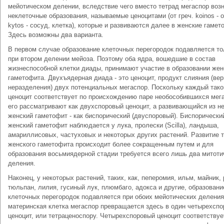
мейотическом делении, вследствие чего вместо тетрад мегаспор воз
неклеточные образования, называемые ценоцитами (от греч. koinos - 
kytos - сосуд, клетка), которые и развиваются далее в женские гамет
Здесь возможны два варианта.
В первом случае образование клеточных перегородок подавляется то
при втором делении мейоза. Поэтому оба ядра, вошедшие в состав
жизнеспособной клетки диады, принимают участие в образовании жен
гаметофита. Двухъядерная диада - это ценоцит, продукт слияния (вер
неразделения) двух потенциальных мегаспор. Поскольку каждый тако
ценоцит соответствует по происхождению паре необособившихся мег
его рассматривают как двухспоровый ценоцит, а развивающийся из не
женский гаметофит - как биспорический (двуспоровый). Биспорически
женский гаметофит наблюдается у лука, пролески (Scilla), ландыша,
амариллисовых, частуховых и некоторых других растений. Развитие т
женского гаметофита происходит более сокращенным путем и для
образования восьмиядерной стадии требуется всего лишь два митоти
деления.
Наконец, у некоторых растений, таких, как, пеперомия, ильм, майник, 
тюльпан, лилия, гусиный лук, плюмбаго, адокса и другие, образовани
клеточных перегородок подавляется при обоих мейотических деления
материнская клетка мегаспор превращается здесь в один четырехсп
ценоцит, или тетраценоспору. Четырехспоровый ценоцит соответствуе