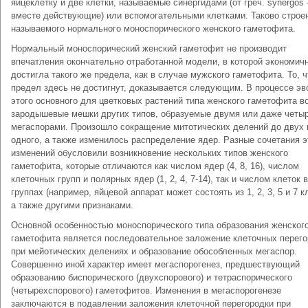
яйцеклетку и две клетки, называемые синергидами (от греч. synergos 
вместе действующие) или вспомогательными клетками. Таково строен
называемого нормального моноспорического женского гаметофита.
Нормальный моноспорический женский гаметофит не производит
впечатления окончательно отработанной модели, в которой экономич
достигла такого же предела, как в случае мужского гаметофита. То, ч
предел здесь не достигнут, доказывается следующим. В процессе э
этого основного для цветковых растений типа женского гаметофита в
зародышевые мешки других типов, образуемые двумя или даже четы
мегаспорами. Произошло сокращение митотических делений до двух 
одного, а также изменилось распределение ядер. Разные сочетания э
изменений обусловили возникновение нескольких типов женского
гаметофита, которые отличаются как числом ядер (4, 8, 16), числом
клеточных групп и полярных ядер (1, 2, 4, 7-14), так и числом клеток в
группах (например, яйцевой аппарат может состоять из 1, 2, 3, 5 и 7 кл
а также другими признаками.
Основной особенностью моноспорического типа образования женског
гаметофита является последовательное заложение клеточных перего
при мейотических делениях и образование обособленных мегаспор.
Совершенно иной характер имеет мегаспорогенез, предшествующий
образованию биспорического (двухспорового) и тетраспорического
(четырехспорового) гаметофитов. Изменения в мегаспорогенезе
заключаются в подавлении заложения клеточной перегородки при