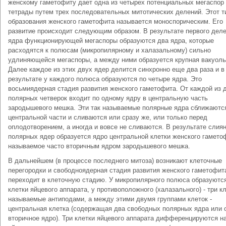
женскому гаметофиту дает одна из четырех потенциальных мегаспор
тетрады путем трех последовательных митотических делений. Этот т
образования женского гаметофита называется моноспорическим. Его
развитие происходит следующим образом. В результате первого дел
ядра функционирующей мегаспоры образуются два ядра, которые
расходятся к полюсам (микропилярному и халазальному) сильно
удлиняющейся мегаспоры, а между ними образуется крупная вакуоль
Далее каждое из этих двух ядер делится синхронно еще два раза и в
результате у каждого полюса образуются по четыре ядра. Это
восьмиядерная стадия развития женского гаметофита. От каждой из 
полярных четверок входит по одному ядру в центральную часть
зародышевого мешка. Эти так называемые полярные ядра сближаютс
центральной части и сливаются или сразу же, или только перед
оплодотворением, а иногда и вовсе не сливаются. В результате слия
полярных ядер образуется ядро центральной клетки женского гамето
называемое часто вторичным ядром зародышевого мешка.
В дальнейшем (в процессе последнего митоза) возникают клеточные
перегородки и свободноядерная стадия развития женского гаметофит
переходит в клеточную стадию. У микропилярного полюса образуются
клетки яйцевого аппарата, у противоположного (халазального) - три кл
называемые антиподами, а между этими двумя группами клеток -
центральная клетка (содержащая два свободных полярных ядра или 
вторичное ядро). Три клетки яйцевого аппарата дифференцируются н