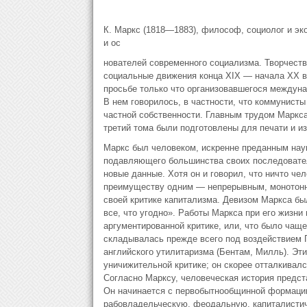
К. Маркс (1818—1883), философ, социолог и эк
и ос
нователей современного социализма. Творчеств
социальные движения конца XIX — начала XX в.
просьбе только что организовавшегося междун
В нем говорилось, в частности, что коммунист
частной собственности. Главным трудом Маркса 
третий тома были подготовлены для печати и и
Маркс был человеком, искренне преданным нау
подавляющего большинства своих последователе
новые данные. Хотя он и говорил, что ничто че
преимуществу одним — непрерывным, монотонны
своей критике капитализма. Девизом Маркса был
все, что угодно». Работы Маркса при его жизн
аргументированной критике, или, что было ча
складывалась прежде всего под воздействием Г
английского утилитаризма (Бентам, Милль). Эти 
уничижительной критике; он скорее отталкивалс
Согласно Марксу, человеческая история предс
Он начинается с первобытнообщинной формации
рабовладельческую, феодальную, капиталисти