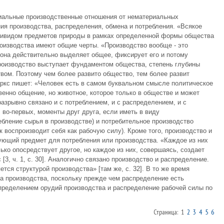
иальные производственные отношения от нематериальных
я производства, распределения, обмена и потребления. «Всякое
индивидом предметов природы в рамках определенной формы общества
 производства имеют общие черты. «Производство вообще - это
 она действительно выделяет общее, фиксирует его и потому
 Производство выступает фундаментом общества, степень глубины
вом. Поэтому чем более развито общество, тем более развит
ркс пишет: «Человек есть в самом буквальном смысле политическое
венно общение, но животное, которое только в обществе и может
разрывно связано и с потреблением, и с распределением, и с
, во-первых, моменты друг друга, если иметь в виду
ебление сырья в производстве) и потребительное производство
к воспроизводит себя как рабочую силу). Кроме того, производство и
ующий предмет для потребления или производства. «Каждое из них
лько опосредствует другое, но каждое из них, совершаясь, создает
 [3, ч. 1, с. 30]. Аналогично связано производство и распределение.
ся структурой производства» [там же, с. 32]. В то же время
а производства, поскольку прежде чем распределение есть
пределением орудий производства и распределение рабочей силы по
Страница: 1
2
3
4
5
6