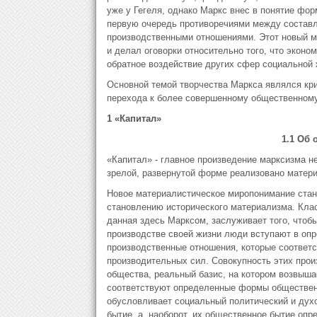
уже у Гегеля, однако Маркс внес в понятие фо
первую очередь противоречиями между состав
производственными отношениями. Этот новый м
и делал оговорки относительно того, что экон
обратное воздействие других сфер социальной 
Основной темой творчества Маркса являлся кри
перехода к более совершенному общественному
1 «Капитал»
1.1 Об
«Капитал» - главное произведение марксизма не
зрелой, развернутой форме реализовано матери
Новое материалистическое миропонимание стан
становлению исторического материализма. Кла
данная здесь Марксом, заслуживает того, чтоб
производстве своей жизни люди вступают в опр
производственные отношения, которые соответ
производительных сил. Совокупность этих про
общества, реальный базис, на котором возвыша
соответствуют определенные формы общественн
обусловливает социальный политический и дух
бытие, а, наоборот, их общественное бытие опр