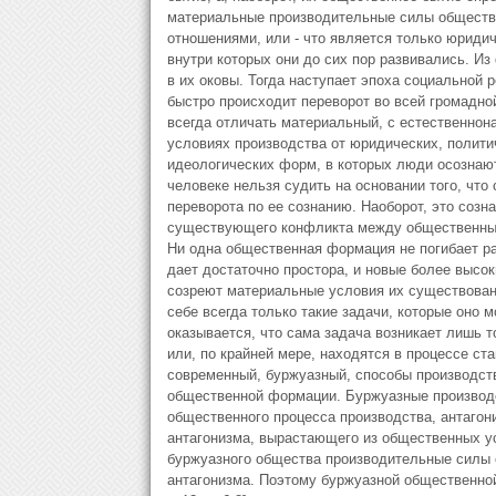
материальные производительные силы обществ
отношениями, или - что является только юриди
внутри которых они до сих пор развивались. И
в их оковы. Тогда наступает эпоха социальной
быстро происходит переворот во всей громадно
всегда отличать материальный, с естественнон
условиях производства от юридических, полити
идеологических форм, в которых люди осознают
человеке нельзя судить на основании того, что 
переворота по ее сознанию. Наоборот, это созн
существующего конфликта между общественны
Ни одна общественная формация не погибает ра
дает достаточно простора, и новые более высо
созреют материальные условия их существовани
себе всегда только такие задачи, которые оно 
оказывается, что сама задача возникает лишь 
или, по крайней мере, находятся в процессе ст
современный, буржуазный, способы производств
общественной формации. Буржуазные производ
общественного процесса производства, антагон
антагонизма, вырастающего из общественных у
буржуазного общества производительные силы 
антагонизма. Поэтому буржуазной общественно