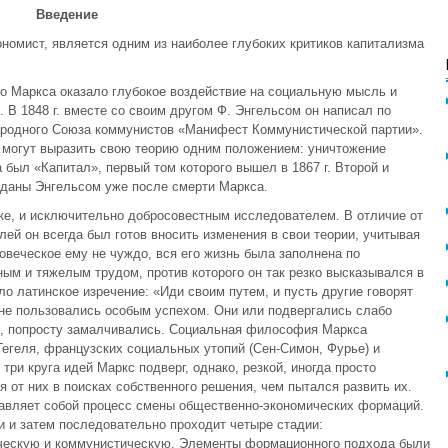
Введение
ономист, является одним из наиболее глубоких критиков капитализма
о Маркса оказало глубокое воздействие на социальную мысль и
 В 1848 г. вместе со своим другом Ф. Энгельсом он написал по
ародного Союза коммунистов «Манифест Коммунистической партии».
ы могут выразить свою теорию одним положением: уничтожение
был «Капитал», первый том которого вышел в 1867 г. Второй и
зданы Энгельсом уже после смерти Маркса.
ке, и исключительно добросовестным исследователем. В отличие от
й он всегда был готов вносить изменения в свои теории, учитывая
ловеческое ему не чуждо, вся его жизнь была заполнена по
м и тяжелым трудом, против которого он так резко высказывался в
о латинское изречение: «Иди своим путем, и пусть другие говорят
и не пользовались особым успехом. Они или подвергались слабо
ще, попросту замалчивались. Социальная философия Маркса
егеля, французских социальных утопий (Сен-Симон, Фурье) и
три круга идей Маркс подверг, однако, резкой, иногда просто
я от них в поисках собственного решения, чем пытался развить их.
тавляет собой процесс смены общественно-экономических формаций.
 и затем последовательно проходит четыре стадии:
ческую и коммунистическую. Элементы формационного подхода были