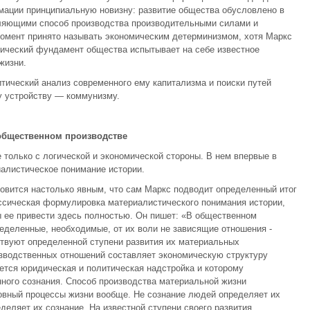
рмации принципиальную новизну: развитие общества обусловлено в
ляющими способ производства производительными силами и
омент принято называть экономическим детерминизмом, хотя Маркс
омический фундамент общества испытывает на себе известное
жизни.
тический анализ современного ему капитализма и поиски путей
 устройству — коммунизму.
 общественном производстве
 только с логической и экономической стороны. В нем впервые в
алистическое понимание истории.
овится настолько явным, что сам Маркс подводит определенный итог
ссическая формулировка материалистического понимания истории,
ы ее привести здесь полностью. Он пишет: «В общественном
еделенные, необходимые, от их воли не зависящие отношения -
ствуют определенной ступени развития их материальных
изводственных отношений составляет экономическую структуру
ется юридическая и политическая надстройка и которому
ого сознания. Способ производства материальной жизни
овный процессы жизни вообще. Не сознание людей определяет их
еделяет их сознание. На известной ступени своего развития