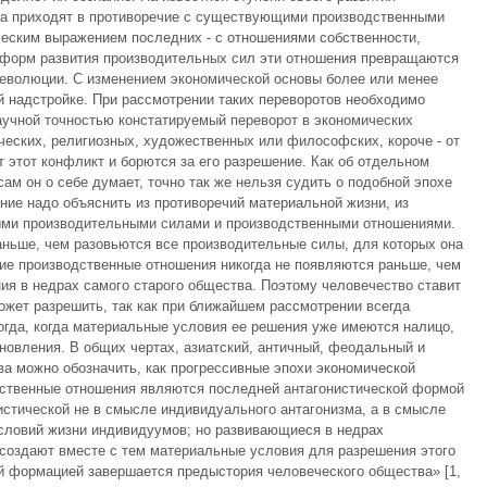
а приходят в противоречие с существующими производственными
ческим выражением последних - с отношениями собственности,
з форм развития производительных сил эти отношения превращаются
 революции. С изменением экономической основы более или менее
й надстройке. При рассмотрении таких переворотов необходимо
аучной точностью констатируемый переворот в экономических
ческих, религиозных, художественных или философских, короче - от
 этот конфликт и борются за его разрешение. Как об отдельном
сам он о себе думает, точно так же нельзя судить о подобной эпохе
ание надо объяснить из противоречий материальной жизни, из
ми производительными силами и производственными отношениями.
ньше, чем разовьются все производительные силы, для которых она
кие производственные отношения никогда не появляются раньше, чем
я в недрах самого старого общества. Поэтому человечество ставит
может разрешить, так как при ближайшем рассмотрении всегда
тогда, когда материальные условия ее решения уже имеются налицо,
ановления. В общих чертах, азиатский, античный, феодальный и
а можно обозначить, как прогрессивные эпохи экономической
ственные отношения являются последней антагонистической формой
истической не в смысле индивидуального антагонизма, а в смысле
словий жизни индивидуумов; но развивающиеся в недрах
создают вместе с тем материальные условия для разрешения этого
й формацией завершается предыстория человеческого общества» [1,