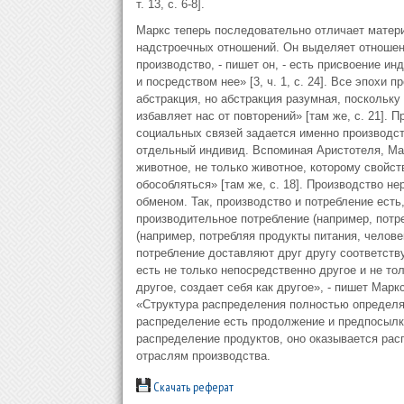
т. 13, с. 6-8].
Маркс теперь последовательно отличает матер
надстроечных отношений. Он выделяет отношени
производство, - пишет он, - есть присвоение 
и посредством нее» [3, ч. 1, с. 24]. Все эпохи
абстракция, но абстракция разумная, поскольку
избавляет нас от повторений» [там же, с. 21].
социальных связей задается именно производст
отдельный индивид. Вспоминая Аристотеля, Ма
животное, не только животное, которому свойст
обособляться» [там же, с. 18]. Производство не
обменом. Так, производство и потребление есть
производительное потребление (например, потр
(например, потребляя продукты питания, челове
потребление доставляют друг другу соответств
есть не только непосредственно другое и не то
другое, создает себя как другое», - пишет Маркс
«Структура распределения полностью определяет
распределение есть продолжение и предпосылк
распределение продуктов, оно оказывается рас
отраслям производства.
Скачать реферат