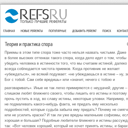
ГЛАВНАЯ
НОВЫЕ РЕФЕРАТЫ
ПОПУЛЯРНЫЕ
ДОБАВИТЬ РЕФЕРАТ
ПОИСК
КОНТАК
Теория и практика спора
Приемы в этом типе спора тоже часто нельзя назвать чистыми. Даже
в более высоких оттенках такого спора, когда дело идет о том, чтобы
убедить человека в истинности того, что мы считаем истиной, далеко
всегда соблюдается чистота приемов. Когда противник не желает
«убеждаться», не всякий подумает: «не убеждаешься в истине – ну, з
Бог с тобой. Сам себе вредишь» или «значит, нечего с тобою и
разговаривать». Иные не так легко примиряются с неудачей; другие –
слишком любят ближнего своего, чтобы лишить его истины и поэтому
прочь пустить в ход, во славу истины, некоторые уловки. Например, 
не подмалевать какого-нибудь факта, не придать ему несколько
подробностей, которые судьба забыла ему придать? Почему не смягч
или не усилить краски? И так ли уже вредны маленькие софизмы, ес
хорошая и большая? Подобные любители ближнего и истины рассуж
так: «Вот человек хороший, который не хочет принять истины, и барах