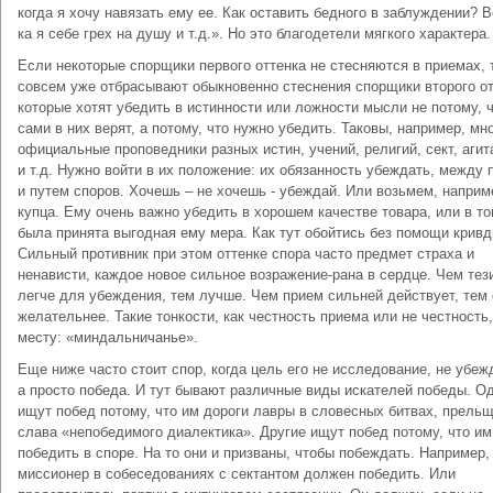
когда я хочу навязать ему ее. Как оставить бедного в заблуждении? 
ка я себе грех на душу и т.д.». Но это благодетели мягкого характера.
Если некоторые спорщики первого оттенка не стесняются в приемах, 
совсем уже отбрасывают обыкновенно стеснения спорщики второго от
которые хотят убедить в истинности или ложности мысли не потому, 
сами в них верят, а потому, что нужно убедить. Таковы, например, мн
официальные проповедники разных истин, учений, религий, сект, аги
и т.д. Нужно войти в их положение: их обязанность убеждать, между 
и путем споров. Хочешь – не хочешь - убеждай. Или возьмем, наприм
купца. Ему очень важно убедить в хорошем качестве товара, или в то
была принята выгодная ему мера. Как тут обойтись без помощи кривд
Сильный противник при этом оттенке спора часто предмет страха и
ненависти, каждое новое сильное возражение-рана в сердце. Чем тез
легче для убеждения, тем лучше. Чем прием сильней действует, тем 
желательнее. Такие тонкости, как честность приема или не честность,
месту: «миндальничанье».
Еще ниже часто стоит спор, когда цель его не исследование, не убеж
а просто победа. И тут бывают различные виды искателей победы. О
ищут побед потому, что им дороги лавры в словесных битвах, прель
слава «непобедимого диалектика». Другие ищут побед потому, что им
победить в споре. На то они и призваны, чтобы побеждать. Например,
миссионер в собеседованиях с сектантом должен победить. Или