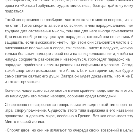
ерша из «Конька-Горбунка». Будьте милостивы, братцы, дайте чуточк
подраться.
Такой «спортсмен» не разбирает часто из-за чего можно спорить, из-з
не стоит. Готов спорить за все и со всяким, и чем парадоксальнее, че
труднее для отстаиванья мысль, тем она для него иногда привлекате
Для иных вообще не существует парадокса, который они не взялись 
защищать, если выскажите: «нет». При этом они становятся часто в 
рискованные положения в споре, так сказать, висят в воздухе, «опир
только большим пальцем левой ноги на шпиц колокольни» и, чтобы ка
нибудь сохранить равновесие и извернуться, громоздят парадокс на
парадокс, прибегают к самым различным софизмам и уловкам. Сегод
такой спортсмен доказывает, что А. есть Б. и так горячится, как будто
само святое святых его души. Завтра он будет доказывать, что А не Б
и также горячиться.
Конечно, чаще всего встречаются менее крайние представители этого
но наблюдать его можно нередко, особенно среди молодежи.
Совершенно не встречается теперь в чистом виде пятый тип спора: сп
игра, спор-упражнение. Сущность этого типа выражена в его названии
процветал, в древнем мире, особенно в Греции. Вот как описывает эту
Минто в своей логике.
«Спорят двое; но они не излагают по очереди своих воззрений в целы