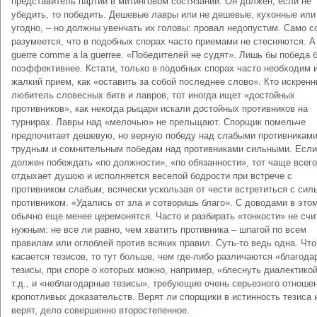
представитель партии в митинговом состязании. Он должен, если не
убедить, то победить. Дешевые лавры или не дешевые, кухонные или
угодно, – но должны увенчать их головы: провал недопустим. Само 
разумеется, что в подобных спорах часто приемами не стесняются. A 
guerre comme a la guerreе. «Победителей не судят». Лишь бы победа 
поэффективнее. Кстати, только в подобных спорах часто необходим и
жалкий прием, как «оставить за собой последнее слово». Кто искренн
любитель словесных битв и лавров, тот иногда ищет «достойных
противников», как некогда рыцари искали достойных противников на
турнирах. Лавры над «мелочью» не прельщают. Спорщик помельче
предпочитает дешевую, но верную победу над слабыми противникам
трудным и сомнительным победам над противниками сильными. Если
должен побеждать «по должности», «по обязанности», тот чаще всего
отдыхает душою и исполняется веселой бодрости при встрече с
противником слабым, всячески ускользая от чести встретиться с си
противником. «Удались от зла и сотворишь благо». С доводами в это
обычно еще менее церемонятся. Часто и разбирать «тонкости» не сч
нужным: не все ли равно, чем хватить противника – шпагой по всем
правилам или оглоблей против всяких правил. Суть-то ведь одна. Что
касается тезисов, то тут больше, чем где-либо различаются «благод
тезисы, при споре о которых можно, например, «блеснуть диалектикой
т.д., и «неблагодарные тезисы», требующие очень серьезного отноше
кропотливых доказательств. Верят ли спорщики в истинность тезиса 
верят, дело совершенно второстепенное.