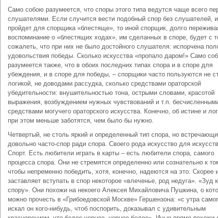
Само собою разумеется, что споры этого типа ведутся чаще всего пе
слушателями. Если случится вести подобный спор без слушателей, и
пройдет для спорщика «блестяще», то иной спорщик, долго пережива
воспоминание о «блестящих ходах», им сделанных в споре, будет с 
сожалеть, что при них не было достойного слушателя: испорчена пол
удовольствия победы. Сколько искусства «пропало даром!» Само со
разумеется также, что в обоих последних типах спора и в споре для
убеждения, и в споре для победы, – спорщики часто пользуются не с
логикой, не доводами рассудка, сколько средствами ораторской
убедительности: внушительностью тона, острыми словами, красотой
выражения, возбуждением нужных чувствований и т.п. бесчисленным
средствами могучего ораторского искусства. Конечно, об истине и ло
при этом меньше заботятся, чем было бы нужно.
Четвертый, не столь яркий и определенный тип спора, но встречающ
довольно часто-спор ради спора. Своего рода искусство для искусств
Спорт. Есть любители играть в карты – есть любители спора, самого
процесса спора. Они не стремятся определенно или сознательно к то
чтобы непременно победить, хотя, конечно, надеются на это. Скорее 
заставляет вступать в спор некоторое «влеченье, род недуга». «Зуд к
спору». Они похожи на некоего Алексея Михайловича Пушкина, о кот
можно прочесть в «Грибоедовской Москве» Гершензона: «с утра само
искал он кого-нибудь, чтоб поспорить, доказывал с удивительным
красноречием, что белое-черное, черное-белое». Иные прямо похожи 