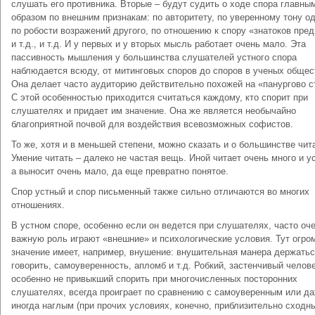
слушать его противника. Вторые – будут судить о ходе спора главны
образом по внешним признакам: по авторитету, по уверенному тону од
по робости возражений другого, по отношению к спору «знатоков пре
и т.д., и т.д. И у первых и у вторых мысль работает очень мало. Эта
пассивность мышления у большинства слушателей устного спора
наблюдается всюду, от митинговых споров до споров в ученых общес
Она делает часто аудиторию действительно похожей на «панургово с
С этой особенностью приходится считаться каждому, кто спорит при
слушателях и придает им значение. Она же является необычайно
благоприятной почвой для воздействия всевозможных софистов.
То же, хотя и в меньшей степени, можно сказать и о большинстве чит
Умение читать – далеко не частая вещь. Иной читает очень много и у
а выносит очень мало, да еще превратно понятое.
Спор устный и спор письменный также сильно отличаются во многих
отношениях.
В устном споре, особенно если он ведется при слушателях, часто оч
важную роль играют «внешние» и психологические условия. Тут огро
значение имеет, например, внушение: внушительная манера держатьс
говорить, самоуверенность, апломб и т.д. Робкий, застенчивый челове
особенно не привыкший спорить при многочисленных посторонних
слушателях, всегда проиграет по сравнению с самоуверенным или д
иногда наглым (при прочих условиях, конечно, приблизительно сходны