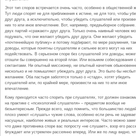
Этот тип споров встречается очень часто, особенно в общественной ж
Тут люди спорят не для приближения к истине, не для того, чтобы уб
друг друга, а исключительно, чтобы убедить слушателей или произве
них то или иное впечатление. Вот, например, предвыборное собрание
двух партий «сражают» друг друга. Только очень наивный человек м
подумать, что они желают убедить друг друга. Они желают убедить
«почтеннейшую публику» и потому подбирают, по мере разумения, та
доводы, которые понятны слушателям и сильнее всего могут на них
подействовать. В серьезном споре без слушателей эти доводы, може
отошли бы совершенно на второй план. Или возьмем собеседования 
сектантами. Ни опытный миссионер, ни опытный начетник обыкновенн
нисколько и не помышляют убеждать друг друга. Это было бы несбы
желанием. Оба пастыря заботятся только о «стаде», хотят убедить
слушателей или, по крайней мере, произвести на них то или иное
впечатление.
Кому приходится часто спорить при слушателях, тот должен ознаком
на практике с «психологией слушателя» – предметом вообще не
безынтересным. Прежде всего, надо помнить, что большинство люде
плохо умеют «слушать» чужие слова, особенно если речь не задевае
насущных, наиболее живых и реальных интересов. Часто можно заме
что даже противника споре вас попросту «не слушает», взор его расс
блуждает или устремлен рассеянно вперед. Или же по лицу видно, чт