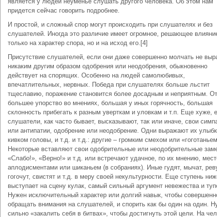
является у людей неуменье слушать другого человека. Об этом нам
придется сейчас говорить подробнее.
И простой, и сложный спор могут происходить при слушателях и без
слушателей. Иногда это различие имеет огромное, решающее влияни
только на характер спора, но и на исход его.[4]
Присутствие слушателей, если они даже совершенно молчать не вы
никаким другим образом одобрения или неодобрения, обыкновенно
действует на спорящих. Особенно на людей самолюбивых,
впечатлительных, нервных. Победа при слушателях больше льстит
тщеславию, поражение становится более досадным и неприятным. О
большее упорство во мнениях, большая у иных горячность, большая
склонность прибегать к разным уверткам и уловкам и т.п. Еще хуже, 
слушатели, как часто бывает, высказывают, так или иначе, свои симп
или антипатии, одобрение или неодобрение. Одни выражают их улыбк
кивком головы, и т.д. и т.д.: другие – громким смехом или «гоготаньем
Некоторые вставляют свои одобрительные или неодобрительные зам
«Слабо!», «Верно!» и т.д. или встречают удачное, по их мнению, мест
аплодисментами или шиканьем (в собраниях). Иные гудят, мычат, реву
гогочут, свистят и т.д. в меру своей некультурности. Еще ступень ниж
выступает на сцену кулак, самый сильный аргумент невежества и туп
Нужен исключительный характер или долгий навык, чтобы совершенн
обращать внимания на слушателей, и спорить как бы один на один. Н
сильно «закалить себя в битвах», чтобы достигнуть этой цели. На че