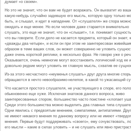
думает «о своем».
Но это не значит, что он вам не будет возражать. Он выхватит из ваш
какую-нибудь случайно задевшую его мысль, которую одну только м
быть, и слышал, и идет в нападение. От «слушателя» же спора можн
ожидать и еще менее. Но если человек даже старается внимательно
слушать, это еще не значит, что он «слышит», т.е. понимает сущность
что вы говорите. Если дело не касается предмета, который он знает, 
«дважды два четыре», и если он при этом не заинтересован живейши
образом в теме ваших слов, он может совершенно не уловить сущнос
даже очень короткой реплики, в несколько фраз. Не говорю уже о реч
Оказывается, очень немногие могут восстановить логический ход ее 
довольно редкие могут уловить ее главную мысль, схватив ее сущнос
Из-за этого несчастного «неуменья слушать» друг друга многие спор
обращаются в нечто невообразимо-нелепое, в какой то ужасающий су
Что касается простого слушателя, не участвующего в споре, его пол
обыкновенно еще хуже. Исключая знатоков данного вопроса, живо
заинтересованных спором, большинство часто поистине «хлопает уш
Среди этого большинства можно выделить два главных типа слушате
Одни явились с предвзятым мнением, симпатиями, антипатиями. Друг
не имеют никакого мнения по данному вопросу или не имеют «твердо
мнения. Первые будут поддерживать «своего», ему сочувствовать, л
его мысли – какие в силах уловить – и не слушать или явно пристрас