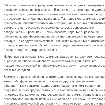
Области гипоталамуса, раздражение которых приводит к поведенчес
реакциям, широко перекрываются. В связи с этим пока еще не удало
выделить функциональные или анатомические скопления нейронов,
отвечающих за то или иное поведение. Так, ядра гипоталамуса, выя
при помощи нейрогистологических методов, лишь весьма приблизите
соответствуют областям, раздражение которых сопровождается
поведенческими реакциями. Таким образом, нервные образования,
обеспечивающие формирование целостного поведения из отдельных
реакций, не следует рассматривать как четко очерченные анатомичес
структуры (на что могло бы натолкнуть существование таких терминов
“центр голода” и “центр насыщения” ).
Нейронная организация гипоталамуса, благодаря которой это неболь
образование способно управлять множеством жизненно важных
поведенческих реакций и нейрогуморальных регуляторных процессов,
остается загадкой.
Возможно, группы нейронов гипоталамуса, отвечающие за выполнени
какой-либо функции, отличаются друг от друга афферентными и
эфферентными связями, медиаторами, расположением дендритов и 
подобное. Можно предположить, что в малоизученных нами нервных 
гипоталамуса заложенны многочисленные программы. Активизация э
программ под влиянием нервных сигналов от вышележащих отделов 
(например, лимбической системы) и сигналов от рецепторов и внутре