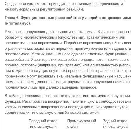
Среды организма может приводить к различным поведенческим и
нейрогуморальным регуляторным реакциям.
Глава 6. Функциональные расстройства у людей с повреждениям
гипоталамуса
У человека нарушения деятельности гипоталамуса бывают связаны 
образом с неопластическими (опухолевыми), травматическими или
воспалительными поражениями. Подобные поражения могут быть вес
ограниченными, захватывая передний, промежуточный или задний от
гипоталамуса. У таких больных наблюдаются сложные функциональ
расстройства. Характер этих расстройств определяется, кроме всего
прочего, остротой (например, при травмах) или длительностью (напри
при медленно растущих опухолях) процесса. При ограниченных остр
поражениях могут возникать значительные функциональные нарушени
время как при медленно растущих опухолях эти нарушения начинают
проявляться лишь при далеко зашедшем процессе.
В таблице перечислены сложные функции гипоталамуса и нарушения 
функций. Расстройства восприятия, памяти и цикла сон/бодрствовани
частично связаны с повреждением восходящих и нисходящих путей,
соединяющих гипоталамус с лимбической системой.
Передний отдел
Промежуточный
Задний отдел
гипоталамуса и
отдел
гипоталамуса.