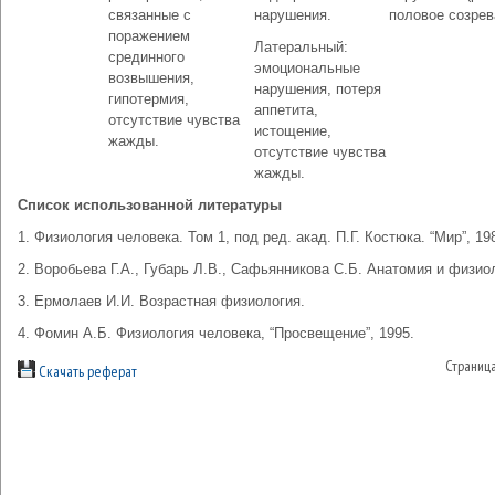
связанные с
нарушения.
половое созрев
поражением
Латеральный:
срединного
эмоциональные
возвышения,
нарушения, потеря
гипотермия,
аппетита,
отсутствие чувства
истощение,
жажды.
отсутствие чувства
жажды.
Список использованной литературы
1. Физиология человека. Том 1, под ред. акад. П.Г. Костюка. “Мир”, 19
2. Воробьева Г.А., Губарь Л.В., Сафьянникова С.Б. Анатомия и физио
3. Ермолаев И.И. Возрастная физиология.
4. Фомин А.Б. Физиология человека, “Просвещение”, 1995.
Страниц
Скачать реферат