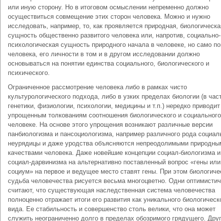
или иную сторону. Но в итоговом осмыслении непременно должно
осуществиться совмещение этих сторон человека. Можно и нужно
исследовать, например, то, как проявляется природная, биологическа
сущность общественно развитого человека или, напротив, социально-
психологическая сущность природного начала в человеке, но само по
человека, его личности в том и в другом исследовании должно
основываться на понятии единства социального, биологического и
психического.
Ограниченное рассмотрение человека либо в рамках чисто
культурологического подхода, либо в узких пределах биологии (в час
генетики, физиологии, психологии, медицины и т.п.) нередко приводит
упрощенным толкованиям соотношения биологического и социального
человеке. На основе этого упрощения возникают различные версии
панбиологизма и пансоциологизма, например различного рода социал
неурядицы и даже уродства объясняются непреодолимыми природны
качествами человека. Даже новейшие концепции социал-биологизма и
социал-дарвинизма на альтернативно поставленный вопрос «гены или
социум» на первое и ведущее место ставят гены. При этом биологиче
судьба человечества рисуется весьма многоцветно. Одни оптимистич
считают, что существующая наследственная система человечества
полноценно отражает итоги его развития как уникального биологическ
вида. Ее стабильность и совершенство столь велики, что она может
служить неограниченно долго в пределах обозримого грядущего. Дру