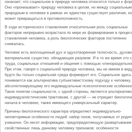
означает, что социальное в природе человека относится только к фор
Оно «пронизывает» природу человека в целом, но между социальным
природным в человеке в рамках их единства существует различие, к
может превращаться в противоположность.
В ходе исторического становления относительная роль социальных
факторов непрерывно возрастала по мере их формирования в процес
становления человека, а роль биологических факторов постепенно
снижалась.
Человек есть воплощенный дух и одухотворенная телесность, духовн
материальное существо, обладающее разумом. И в то же время это 
труда, социальных отношений и общения с помощью членораздельной
При этом, говоря о социальной природе человека, мы не имеем в виду
будто бы только социальная среда формирует его. Социальное здесь
понимается как альтернатива субъективистскому подходу к человеку,
абсолютизирующему его индивидуальные психологические особеннос
Такое понятие социальности, с одной стороны, является альтернатив
индивидуалистическим трактовкам, с другой — не отрицает биологич
начала в человеке, также имеющего универсальный характер.
Причины биологического характера определяют индивидуально-
неповторимые особенности людей: набор генов, получаемых от родит
уникален. Он несет информацию, предопределяющую развертывание
свойственных лишь данному человеку признаков: особенности