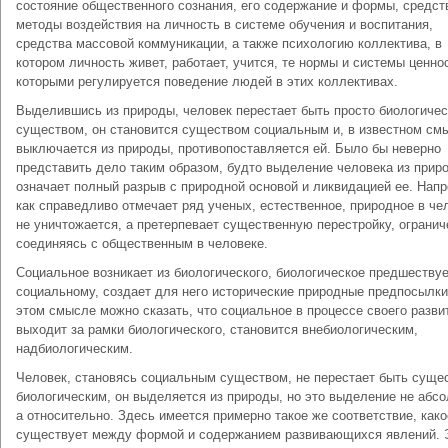
состояние общественного сознания, его содержание и формы, средст
методы воздействия на личность в системе обучения и воспитания,
средства массовой коммуникации, а также психологию коллектива, в
котором личность живет, работает, учится, те нормы и системы ценно
которыми регулируется поведение людей в этих коллективах.
Выделившись из природы, человек перестает быть просто биологиче
существом, он становится существом социальным и, в известном см
выключается из природы, противопоставляется ей. Было бы неверно
представить дело таким образом, будто выделение человека из прир
означает полный разрыв с природной основой и ликвидацией ее. Напр
как справедливо отмечает ряд ученых, естественное, природное в че
не уничтожается, а претерпевает существенную перестройку, огранич
соединяясь с общественным в человеке.
Социальное возникает из биологического, биологическое предшеству
социальному, создает для него исторические природные предпосылки
этом смысле можно сказать, что социальное в процессе своего разви
выходит за рамки биологического, становится внебиологическим,
надбиологическим.
Человек, становясь социальным существом, не перестает быть суще
биологическим, он выделяется из природы, но это выделение не абс
а относительно. Здесь имеется примерно такое же соответствие, како
существует между формой и содержанием развивающихся явлений. 