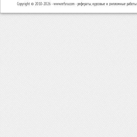
Copyright © 2010-2026 - www.refsru.com - рефераты, курсовые и дипломные работы