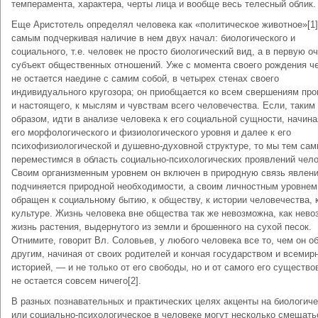
темперамента, характера, черты лица и вообще весь телесный облик.
Еще Аристотель определял человека как «политическое животное»[1]
самым подчеркивая наличие в нем двух начал: биологического и
социального, т.е. человек не просто биологический вид, а в первую о
субъект общественных отношений. Уже с момента своего рождения ч
не остается наедине с самим собой, в четырех стенах своего
индивидуального кругозора; он приобщается ко всем свершениям пр
и настоящего, к мыслям и чувствам всего человечества. Если, таким
образом, идти в анализе человека к его социальной сущности, начина
его морфологического и физиологического уровня и далее к его
психофизиологической и душевно-духовной структуре, то мы тем са
переместимся в область социально-психологических проявлений чело
Своим организменным уровнем он включен в природную связь явлени
подчиняется природной необходимости, а своим личностным уровнем
обращен к социальному бытию, к обществу, к истории человечества, 
культуре. Жизнь человека вне общества так же невозможна, как нев
жизнь растения, выдернутого из земли и брошенного на сухой песок.
Отнимите, говорит Вл. Соловьев, у любого человека все то, чем он о
другим, начиная от своих родителей и кончая государством и всемир
историей, — и не только от его свободы, но и от самого его существо
не остается совсем ничего[2].
В разных познавательных и практических целях акценты на биологич
или социально-психологическое в человеке могут несколько смещать