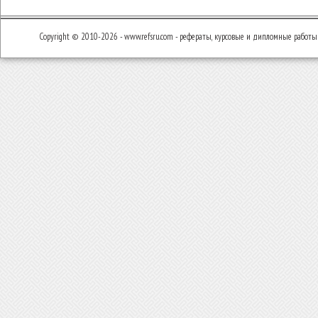
Copyright © 2010-2026 - www.refsru.com - рефераты, курсовые и дипломные работы