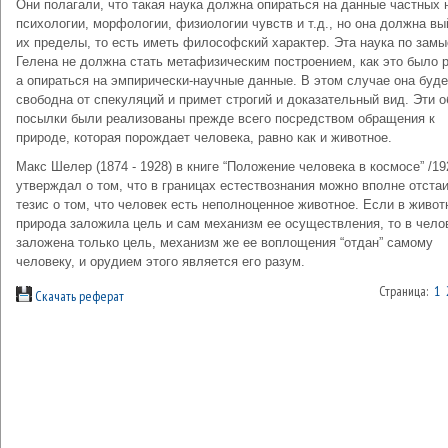
Они полагали, что такая наука должна опираться на данные частных н
психологии, морфологии, физиологии чувств и т.д., но она должна вы
их пределы, то есть иметь философский характер. Эта наука по замы
Гелена не должна стать метафизическим построением, как это было 
а опираться на эмпирически-научные данные. В этом случае она буде
свободна от спекуляций и примет строгий и доказательный вид. Эти 
посылки были реализованы прежде всего посредством обращения к
природе, которая порождает человека, равно как и животное.
Макс Шелер (1874 - 1928) в книге “Положение человека в космосе” /1928
утверждал о том, что в границах естествознания можно вполне отста
тезис о том, что человек есть неполноценное животное. Если в живо
природа заложила цель и сам механизм ее осуществления, то в чело
заложена только цель, механизм же ее воплощения “отдан” самому
человеку, и орудием этого является его разум.
Страница:
1
Скачать реферат