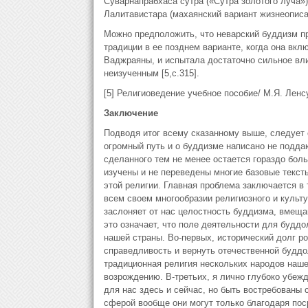
Суварнапрабхаса сутра («Сутра золотого луча»),
Лалитавистара (махаянский вариант жизнеопис
Можно предположить, что неварский буддизм п
традиции в ее позднем варианте, когда она вк
Ваджраяны, и испытала достаточно сильное вли
неизученным [5,c.315].
[5] Религиоведение учебное пособие/ М.Я. Ленсу
Заключение
Подводя итог всему сказанному выше, следует 
огромный путь и о буддизме написано не подда
сделанного тем не менее остается гораздо больш
изучены и не переведены многие базовые тексты
этой религии. Главная проблема заключается в 
всем своем многообразии религиозного и культ
заслоняет от нас целостность буддизма, вмеща
это означает, что поле деятельности для будд
нашей страны. Во-первых, исторический долг р
справедливость и вернуть отечественной буддо
традиционная религия нескольких народов наше
возрождению. В-третьих, я лично глубоко убеж
для нас здесь и сейчас, но быть востребованы
сферой вообще они могут только благодаря пос