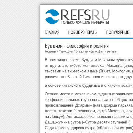
ГЛАВНАЯ
НОВЫЕ РЕФЕРАТЫ
ПОПУЛЯРНЫЕ
Буддизм - философия и религия
Рефераты
/
Философия
/
Буддизм - философия и религия
В настоящее время буддизм Махаяны существуе
от друга: это тибето-монгольская Махаяна (ин
текстами на тибетском языке (Тибет, Монголия,
различных областей Гималаев и некоторых друг
а основе китайского буддизма и с каноническим
Особое место в махаянском буддизме занимает 
конфессиональных групп непальского общества
провозглашений Дхармы» (нава дхарма парьяя)
девять текстов (в основном, сутр) Махаяны, со
на Ланку»), Аштасахасрика праджня-парамита с
Дашабхумика сутра («Сутра десяти ступеней»), 
Саддхармапундарика сутра («Лотосовая сутра»)