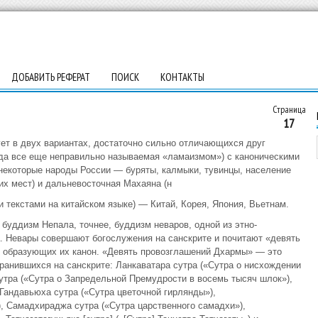
ДОБАВИТЬ РЕФЕРАТ
ПОИСК
КОНТАКТЫ
Страница
17
т в двух вариантах, достаточно сильно отличающихся друг
огда все еще неправильно называемая «ламаизмом») с каноническими
 некоторые народы России — буряты, калмыки, тувинцы, население
их мест) и дальневосточная Махаяна (н
и текстами на китайском языке) — Китай, Корея, Япония, Вьетнам.
буддизм Непала, точнее, буддизм неваров, одной из этно-
. Невары совершают богослужения на санскрите и почитают «девять
, образующих их канон. «Девять провозглашений Дхармы» — это
хранившихся на санскрите: Ланкаватара сутра («Сутра о нисхождении
утра («Сутра о Запредельной Премудрости в восемь тысяч шлок»),
Гандавьюха сутра («Сутра цветочной гирлянды»),
, Самадхираджа сутра («Сутра царственного самадхи»),