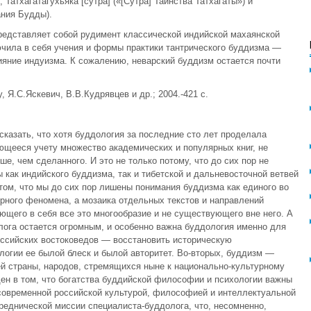
 Татхагатагухьяка [сутра] («[Сутра] Таинства Татхагаты») и
ания Будды).
редставляет собой рудимент классической индийской махаянской
лючила в себя учения и формы практики тантрического буддизма —
яние индуизма. К сожалению, неварский буддизм остается почти
, Я.С.Яскевич, В.В.Кудрявцев и др.; 2004.-421 с.
сказать, что хотя буддология за последние сто лет проделала
ющееся учету множество академических и популярных книг, не
е, чем сделанного. И это не только потому, что до сих пор не
 как индийского буддизма, так и тибетской и дальневосточной ветвей
том, что мы до сих пор лишены понимания буддизма как единого во
урного феномена, а мозаика отдельных текстов и направлений
ющего в себя все это многообразие и не существующего вне него. А
олога остается огромным, и особенно важна буддология именно для
оссийских востоковедов — восстановить историческую
логии ее былой блеск и былой авторитет. Во-вторых, буддизм —
й страны, народов, стремящихся ныне к национально-культурному
ден в том, что богатства буддийской философии и психологии важны
 современной российской культурой, философией и интеллектуальной
реднической миссии специалиста-буддолога, что, несомненно,