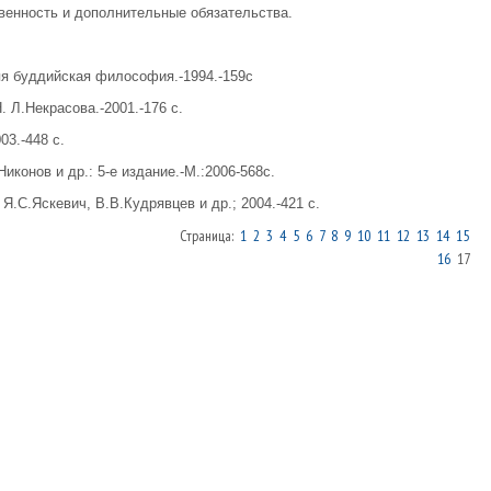
венность и дополнительные обязательства.
яя буддийская философия.-1994.-159с
. Л.Некрасова.-2001.-176 с.
03.-448 с.
конов и др.: 5-е издание.-М.:2006-568с.
Я.С.Яскевич, В.В.Кудрявцев и др.; 2004.-421 с.
Страница:
1
2
3
4
5
6
7
8
9
10
11
12
13
14
15
16
17