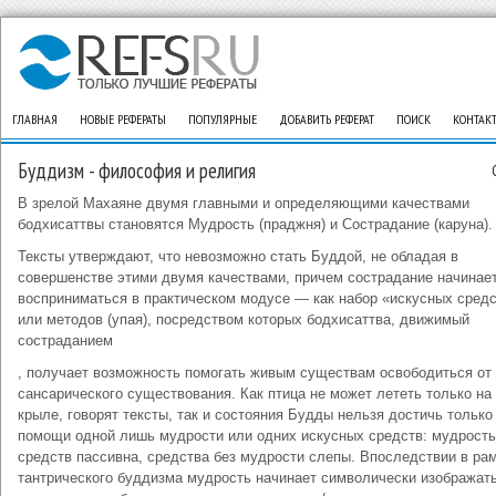
ГЛАВНАЯ
НОВЫЕ РЕФЕРАТЫ
ПОПУЛЯРНЫЕ
ДОБАВИТЬ РЕФЕРАТ
ПОИСК
КОНТАК
Буддизм - философия и религия
В зрелой Махаяне двумя главными и определяющими качествами
бодхисаттвы становятся Мудрость (праджня) и Сострадание (каруна).
Тексты утверждают, что невозможно стать Буддой, не обладая в
совершенстве этими двумя качествами, причем сострадание начинае
восприниматься в практическом модусе — как набор «искусных сред
или методов (упая), посредством которых бодхисаттва, движимый
состраданием
, получает возможность помогать живым существам освободиться от 
сансарического существования. Как птица не может лететь только на
крыле, говорят тексты, так и состояния Будды нельзя достичь только
помощи одной лишь мудрости или одних искусных средств: мудрость
средств пассивна, средства без мудрости слепы. Впоследствии в ра
тантрического буддизма мудрость начинает символически изображать