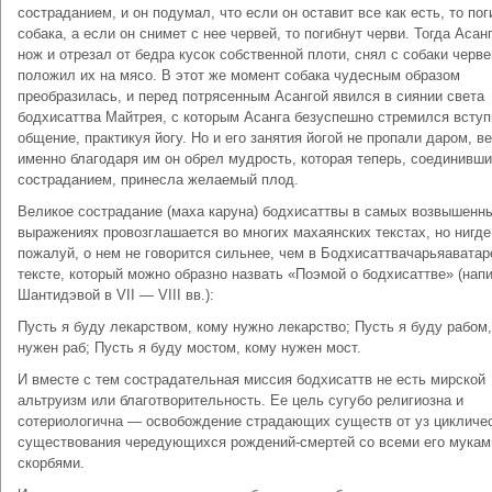
состраданием, и он подумал, что если он оставит все как есть, то пог
собака, а если он снимет с нее червей, то погибнут черви. Тогда Асан
нож и отрезал от бедра кусок собственной плоти, снял с собаки черве
положил их на мясо. В этот же момент собака чудесным образом
преобразилась, и перед потрясенным Асангой явился в сиянии света
бодхисаттва Майтрея, с которым Асанга безуспешно стремился вступ
общение, практикуя йогу. Но и его занятия йогой не пропали даром, в
именно благодаря им он обрел мудрость, которая теперь, соединивши
состраданием, принесла желаемый плод.
Великое сострадание (маха каруна) бодхисаттвы в самых возвышенн
выражениях провозглашается во многих махаянских текстах, но нигде
пожалуй, о нем не говорится сильнее, чем в Бодхисаттвачарьяаватар
тексте, который можно образно назвать «Поэмой о бодхисаттве» (нап
Шантидэвой в VII — VIII вв.):
Пусть я буду лекарством, кому нужно лекарство; Пусть я буду рабом
нужен раб; Пусть я буду мостом, кому нужен мост.
И вместе с тем сострадательная миссия бодхисаттв не есть мирской
альтруизм или благотворительность. Ее цель сугубо религиозна и
сотериологична — освобождение страдающих существ от уз цикличе
существования чередующихся рождений-смертей со всеми его мукам
скорбями.