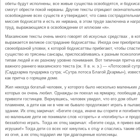
обеты будут исполнены, все живые существа освободятся, и бодхиса
смогут обрести покой нирваны. Другие тексты отрицают окончательно
освобождение всех существ и утверждают, что сама сострадательна
миссия бодхисаттв и есть их нирвана, в этом труде заключена и нагр
труд, выражающаяся в освобождении от иллюзии «я».
Махаянские тексты очень много говорят об искусных средствах , в ко
выражается великое сострадание бодхисаттвы. Иногда они приобрета
своеобразной уловки, к которой бодхисаттвы прибегают, чтобы спаст
существо из трясины сансары, приспосабливаясь к разным психолог
типам людей и их разному уровню понимания. Вот типичная притча из
важного раннего махаянского текста (ок. II в. н. э.) — «Лотосовой сут
(Саддхарма пундарика сутра; «Сутра лотоса Благой Дхармы»), извес
как притча о горящем доме.
Жил некогда богатый человек, у которого было несколько маленьких 
которых он очень любил. Однажды он поехал на ярмарку, пообещав 
привезти гостинцев. Вернувшись, человек увидел, что его дом объят
пламенем, а дети как ни в чем не бывало продолжают играть в пыл
здании. Их отец закричал: «Бегите сюда, иначе вы сгорите и погибнет
но маленькие дети не понимали слов «сгореть» и «погибнуть» и про
беззаботно играть. Тогда их отец закричал: «Бегите сюда, я привез ва
игрушки!» Тогда дети со всех ног кинулись к отцу и спаслись таким о
из огня, а их отец подарил им три драгоценные колесницы.