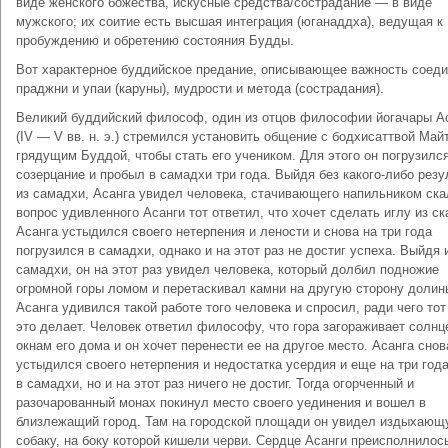
виде женского божества, искусные средства/сострадание — в виде
мужского; их соитие есть высшая интеграция (юганаддха), ведущая к
пробуждению и обретению состояния Будды.
Вот характерное буддийское предание, описывающее важность соед
праджни и упаи (каруны), мудрости и метода (сострадания).
Великий буддийский философ, один из отцов философии йогачары А
(IV — V вв. н. э.) стремился установить общение с бодхисаттвой Май
грядущим Буддой, чтобы стать его учеником. Для этого он погрузился
созерцание и пробыл в самадхи три года. Выйдя без какого-либо резу
из самадхи, Асанга увидел человека, стачивающего напильником ска
вопрос удивленного Асанги тот ответил, что хочет сделать иглу из ск
Асанга устыдился своего нетерпения и лености и снова на три года
погрузился в самадхи, однако и на этот раз не достиг успеха. Выйдя 
самадхи, он на этот раз увидел человека, который долбил подножие
огромной горы ломом и перетаскивал камни на другую сторону долин
Асанга удивился такой работе того человека и спросил, ради чего тот
это делает. Человек ответил философу, что гора загораживает солнц
окнам его дома и он хочет перенести ее на другое место. Асанга снов
устыдился своего нетерпения и недостатка усердия и еще на три год
в самадхи, но и на этот раз ничего не достиг. Тогда огорченный и
разочарованный монах покинул место своего уединения и вошел в
близлежащий город. Там на городской площади он увидел издыхаю
собаку, на боку которой кишели черви. Сердце Асанги преисполнилос