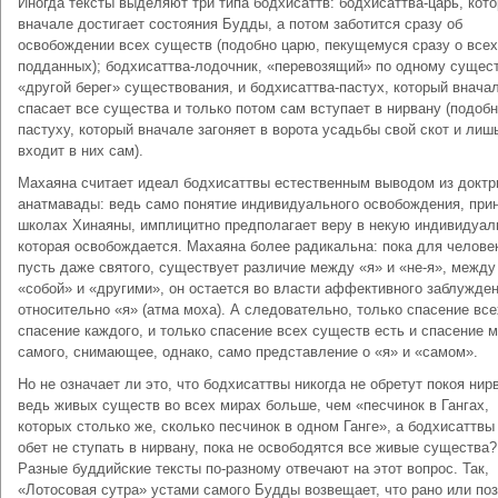
Иногда тексты выделяют три типа бодхисаттв: бодхисаттва-царь, кот
вначале достигает состояния Будды, а потом заботится сразу об
освобождении всех существ (подобно царю, пекущемуся сразу о всех
подданных); бодхисаттва-лодочник, «перевозящий» по одному сущес
«другой берег» существования, и бодхисаттва-пастух, который внача
спасает все существа и только потом сам вступает в нирвану (подоб
пастуху, который вначале загоняет в ворота усадьбы свой скот и лиш
входит в них сам).
Махаяна считает идеал бодхисаттвы естественным выводом из докт
анатмавады: ведь само понятие индивидуального освобождения, прин
школах Хинаяны, имплицитно предполагает веру в некую индивидуал
которая освобождается. Махаяна более радикальна: пока для челове
пусть даже святого, существует различие между «я» и «не-я», между
«собой» и «другими», он остается во власти аффективного заблужде
относительно «я» (атма моха). А следовательно, только спасение все
спасение каждого, и только спасение всех существ есть и спасение 
самого, снимающее, однако, само представление о «я» и «самом».
Но не означает ли это, что бодхисаттвы никогда не обретут покоя нир
ведь живых существ во всех мирах больше, чем «песчинок в Гангах,
которых столько же, сколько песчинок в одном Ганге», а бодхисаттвы
обет не ступать в нирвану, пока не освободятся все живые существа?
Разные буддийские тексты по-разному отвечают на этот вопрос. Так,
«Лотосовая сутра» устами самого Будды возвещает, что рано или по