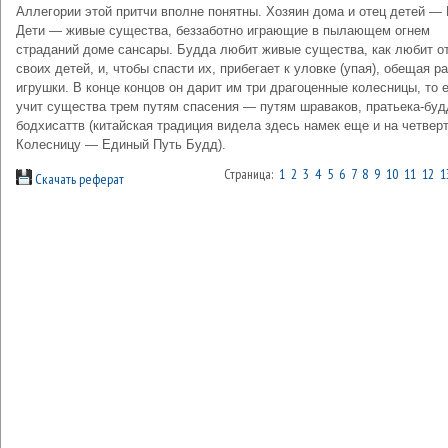
Аллегории этой притчи вполне понятны. Хозяин дома и отец детей —
Дети — живые существа, беззаботно играющие в пылающем огнем
страданий доме сансары. Будда любит живые существа, как любит о
своих детей, и, чтобы спасти их, прибегает к уловке (упая), обещая р
игрушки. В конце концов он дарит им три драгоценные колесницы, то 
учит существа трем путям спасения — путям шраваков, пратьека-буд
бодхисаттв (китайская традиция видела здесь намек еще и на четвер
Колесницу — Единый Путь Будд).
Страница:
1
2
3
4
5
6
7
8
9
10
11
12
1
Скачать реферат