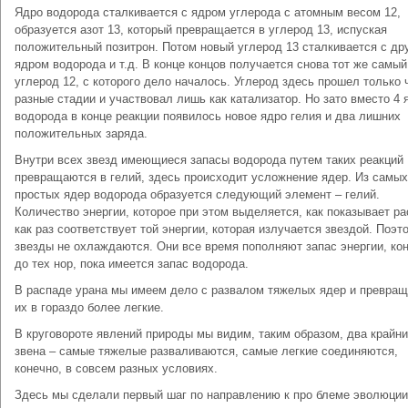
Ядро водорода сталкивается с ядром углерода с атомным весом 12,
образуется азот 13, который превращается в углерод 13, испуская
положительный позитрон. Потом новый углерод 13 сталкивается с др
ядром водорода и т.д. В конце концов получается снова тот же самый
углерод 12, с которого дело началось. Углерод здесь прошел только 
разные стадии и участвовал лишь как катализатор. Но зато вместо 4 
водорода в конце реакции появилось новое ядро гелия и два лишних
положительных заряда.
Внутри всех звезд имеющиеся запасы водорода путем таких реакций
превращаются в гелий, здесь происходит усложнение ядер. Из самых
простых ядер водорода образуется следующий элемент – гелий.
Количество энергии, которое при этом выделяется, как показывает ра
как раз соответствует той энергии, которая излучается звездой. Поэт
звезды не охлаждаются. Они все время пополняют запас энергии, кон
до тех нор, пока имеется запас водорода.
В распаде урана мы имеем дело с развалом тяжелых ядер и превра
их в гораздо более легкие.
В круговороте явлений природы мы видим, таким образом, два крайн
звена – самые тяжелые разваливаются, самые легкие соединяются,
конечно, в совсем разных условиях.
Здесь мы сделали первый шаг по направлению к про блеме эволюции