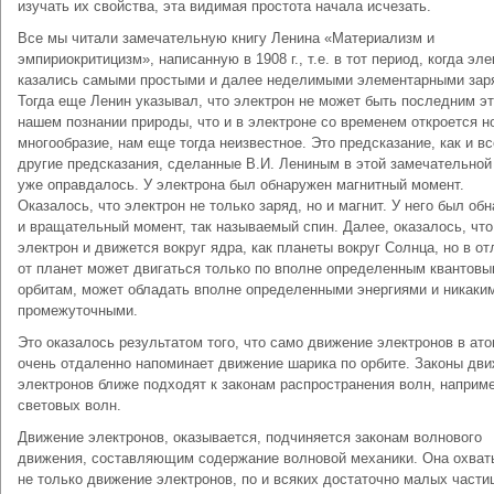
изучать их свойства, эта видимая простота начала исчезать.
Все мы читали замечательную книгу Ленина «Материализм и
эмпириокритицизм», написанную в 1908 г., т.е. в тот период, когда эл
казались самыми простыми и далее неделимыми элементарными зар
Тогда еще Ленин указывал, что электрон не может быть последним э
нашем познании природы, что и в электроне со временем откроется н
многообразие, нам еще тогда неизвестное. Это предсказание, как и вс
другие предсказания, сделанные В.И. Лениным в этой замечательной 
уже оправдалось. У электрона был обнаружен магнитный момент.
Оказалось, что электрон не только заряд, но и магнит. У него был об
и вращательный момент, так называемый спин. Далее, оказалось, что
электрон и движется вокруг ядра, как планеты вокруг Солнца, но в от
от планет может двигаться только по вполне определенным квантов
орбитам, может обладать вполне определенными энергиями и никаки
промежуточными.
Это оказалось результатом того, что само движение электронов в ат
очень отдаленно напоминает движение шарика по орбите. Законы дв
электронов ближе подходят к законам распространения волн, наприм
световых волн.
Движение электронов, оказывается, подчиняется законам волнового
движения, составляющим содержание волновой механики. Она охват
не только движение электронов, по и всяких достаточно малых части