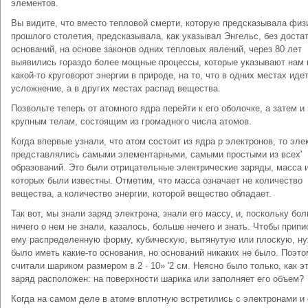
элементов.
Вы видите, что вместо тепловой смерти, которую предсказывала физ
прошлого столетия, предсказывала, как указывал Энгельс, без доста
оснований, на основе законов одних тепловых явлений, через 80 лет
выявились гораздо более мощные процессы, которые указывают нам 
какой-то круговорот энергии в природе, на то, что в одних местах иде
усложнение, а в других местах распад вещества.
Позвольте теперь от атомного ядра перейти к его оболочке, а затем и 
крупным телам, состоящим из громадного числа атомов.
Когда впервые узнали, что атом состоит из ядра р электронов, то эле
представлялись самыми элементарными, самыми простыми из всех'
образований. Это были отрицательные электрические заряды, масса 
которых были известны. Отметим, что масса означает не количество
вещества, а количество энергии, которой вещество обладает.
Так вот, мы знали заряд электрона, знали его массу, и, поскольку бо
ничего о нем не знали, казалось, больше нечего и знать. Чтобы припи
ему распределенную форму, кубическую, вытянутую или плоскую, н
было иметь какие-то основания, но оснований никаких не было. Поэто
считали шариком размером в 2 · 10» '2 см. Неясно было только, как э
заряд расположен: на поверхности шарика или заполняет его объем?
Когда на самом деле в атоме вплотную встретились с электронами и