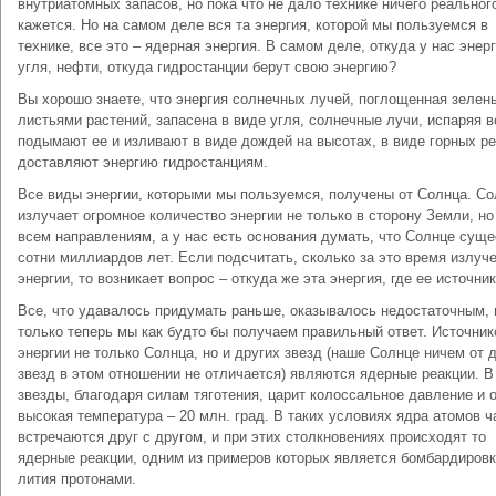
внутриатомных запасов, но пока что не дало технике ничего реального
кажется. Но на самом деле вся та энергия, которой мы пользуемся в
технике, все это – ядерная энергия. В самом деле, откуда у нас энер
угля, нефти, откуда гидростанции берут свою энергию?
Вы хорошо знаете, что энергия солнечных лучей, поглощенная зелен
листьями растений, запасена в виде угля, солнечные лучи, испаряя в
подымают ее и изливают в виде дождей на высотах, в виде горных ре
доставляют энергию гидростанциям.
Вce виды энергии, которыми мы пользуемся, получены от Солнца. Со
излучает огромное количество энергии не только в сторону Земли, но
всем направлениям, а у нас есть основания думать, что Солнце суще
сотни миллиардов лет. Если подсчитать, сколько за это время излуч
энергии, то возникает вопрос – откуда же эта энергия, где ее источни
Все, что удавалось придумать раньше, оказывалось недостаточным, 
только теперь мы как будто бы получаем правильный ответ. Источни
энергии не только Солнца, но и других звезд (наше Солнце ничем от 
звезд в этом отношении не отличается) являются ядерные реакции. В
звезды, благодаря силам тяготения, царит колоссальное давление и 
высокая температура – 20 млн. град. В таких условиях ядра атомов ч
встречаются друг с другом, и при этих столкновениях происходят то
ядерные реакции, одним из примеров которых является бомбардиров
лития протонами.