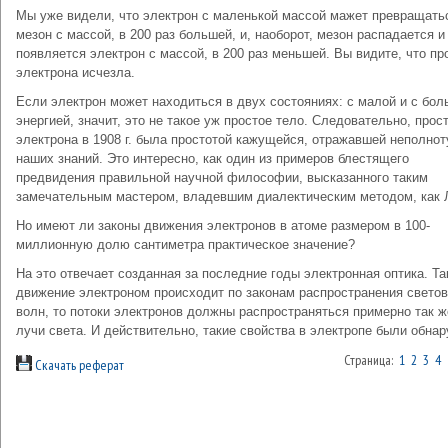
Мы уже видели, что электрон с маленькой массой мажет превращать
мезон с массой, в 200 раз большей, и, наоборот, мезон распадается и
появляется электрон с массой, в 200 раз меньшей. Вы видите, что пр
электрона исчезла.
Если электрон может находиться в двух состояниях: с малой и с бо
энергией, значит, это не такое уж простое тело. Следовательно, прос
электрона в 1908 г. была простотой кажущейся, отражавшей неполнот
наших знаний. Это интересно, как один из примеров блестящего
предвидения правильной научной философии, высказанного таким
замечательным мастером, владевшим диалектическим методом, как 
Но имеют ли законы движения электронов в атоме размером в 100-
миллионную долю сантиметра практическое значение?
На это отвечает созданная за последние годы электронная оптика. Та
движение электроном происходит по законам распространения свето
волн, то потоки электронов должны распространяться примерно так ж
лучи света. И действительно, такие свойства в электропе были обна
Страница:
1
2
3
4
Скачать реферат